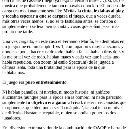
con cintas de cassette (luego ya llegó la versión disket…), sí, las de
música que probablemente tampoco hayáis conocido. El proceso de
carga era medianamente sencillo:
Metías la cinta, le dabas al play
y tocaba esperar a que se cargara el juego
, que a veces duraba
más otras veces menos, si no se te fastidiaba antes, se cortaba o
simplemente no se leía bien la cinta…cosas que solían pasar más
pronto que tarde.
Una vez cargado, en este caso el Fernando Martín, te adentrabas en
un juego que era un simple
1 vs 1
, con jugadores muy cabezones y
donde se podía hacer casi de todo, habían faltas, habían tiros de 3 y
lo mejor tal vez de todo, habían mates y cada vez que hacías uno,
había repetición, con zoom (al estilo Spectrum) de la jugada a
cámara lenta, toda una brutalidad para la época de la que
hablábamos.
El juego era
puro entretenimiento
.
Ni habían pantallas, ni niveles, ni modo historia, ni gráficos
alucinantes (aunque para la época era la bomba), ni nada parecido,
simplemente
tu objetivo era ganar al rival
, meter más canastas que
tu oponente, que bien podía ser ‘la máquina’, la cual tenía un nivel
de dificultad bastante aceptable, o bien se podían poner los dos
jugadores.
Era diversión extrema y donde la combinación de
QAOP
y barra de