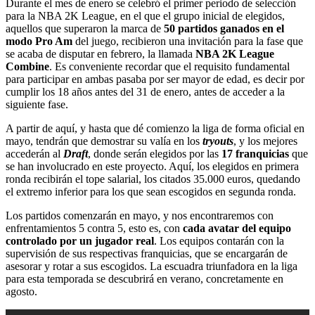
Durante el mes de enero se celebró el primer periodo de selección
para la NBA 2K League, en el que el grupo inicial de elegidos,
aquellos que superaron la marca de
50 partidos ganados en el
modo Pro Am
del juego, recibieron una invitación para la fase que
se acaba de disputar en febrero, la llamada
NBA 2K League
Combine
. Es conveniente recordar que el requisito fundamental
para participar en ambas pasaba por ser mayor de edad, es decir por
cumplir los 18 años antes del 31 de enero, antes de acceder a la
siguiente fase.
A partir de aquí, y hasta que dé comienzo la liga de forma oficial en
mayo, tendrán que demostrar su valía en los
tryouts
, y los mejores
accederán al
Draft
, donde serán elegidos por las
17 franquicias
que
se han involucrado en este proyecto. Aquí, los elegidos en primera
ronda recibirán el tope salarial, los citados 35.000 euros, quedando
el extremo inferior para los que sean escogidos en segunda ronda.
Los partidos comenzarán en mayo, y nos encontraremos con
enfrentamientos 5 contra 5, esto es, con
cada avatar del equipo
controlado por un jugador real
. Los equipos contarán con la
supervisión de sus respectivas franquicias, que se encargarán de
asesorar y rotar a sus escogidos. La escuadra triunfadora en la liga
para esta temporada se descubrirá en verano, concretamente en
agosto.