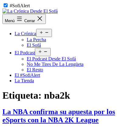
Saltar
#SofiAlert
al
contenido
La
Menú
Cerrar
Crónica
Desde
Abrir
El
La Crónica
el
Sofá
La Percha
menú
El Sofá
Abrir
El Podcast
el
El Podcast Desde El Sofá
menú
No Me Tires De La Lengüeta
El Resto
El #SofiAlert
La Tienda
Etiqueta:
nba2k
La NBA confirma su apuesta por los
eSports con la NBA 2K League