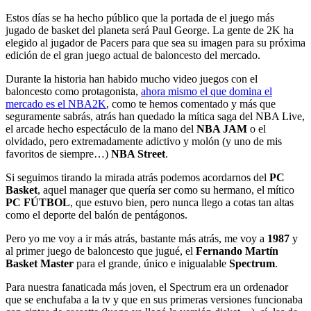
Estos días se ha hecho público que la portada de el juego más
jugado de basket del planeta será Paul George. La gente de 2K ha
elegido al jugador de Pacers para que sea su imagen para su próxima
edición de el gran juego actual de baloncesto del mercado.
Durante la historia han habido mucho video juegos con el
baloncesto como protagonista,
ahora mismo el que domina el
mercado es el NBA2K
, como te hemos comentado y más que
seguramente sabrás, atrás han quedado la mítica saga del NBA Live,
el arcade hecho espectáculo de la mano del
NBA JAM
o el
olvidado, pero extremadamente adictivo y molón (y uno de mis
favoritos de siempre…)
NBA Street
.
Si seguimos tirando la mirada atrás podemos acordarnos del
PC
Basket
, aquel manager que quería ser como su hermano, el mítico
PC FÚTBOL
, que estuvo bien, pero nunca llego a cotas tan altas
como el deporte del balón de pentágonos.
Pero yo me voy a ir más atrás, bastante más atrás, me voy a
1987
y
al primer juego de baloncesto que jugué, el
Fernando Martín
Basket Master
para el grande, único e inigualable
Spectrum
.
Para nuestra fanaticada más joven, el Spectrum era un ordenador
que se enchufaba a la tv y que en sus primeras versiones funcionaba