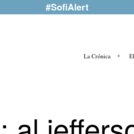
#SofiAlert
La Crónica
E
Abrir
el
menú
a:
al jeffers