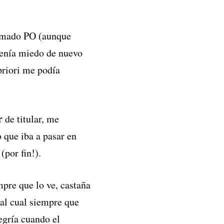
lamado PO (aunque
tenía miedo de nuevo
priori me podía
r
de titular, me
 que iba a pasar en
(por fin!).
empre que lo ve, castaña
 al cual siempre que
legría cuando el