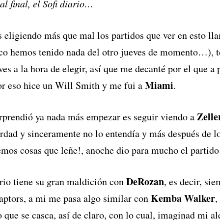
al final, el Sofi diario…
s eligiendo más que mal los partidos que ver en esto l
oco hemos tenido nada del otro jueves de momento…), 
es a la hora de elegir, así que me decanté por el que a 
Miami
or eso hice un Will Smith y me fui a
.
Zelle
rprendió ya nada más empezar es seguir viendo a
erdad y sinceramente no lo entendía y más después de lo
emos cosas que leñe!, anoche dio para mucho el partido 
DeRozan
io tiene su gran maldición con
, es decir, si
Kemba Walker
Raptors, a mi me pasa algo similar con
,
o que se casca, así de claro, con lo cual, imaginad mi a