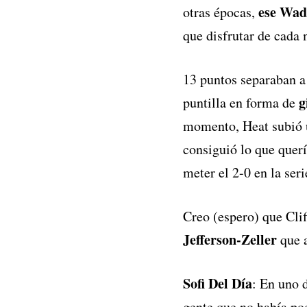
ese Wad
otras épocas,
que disfrutar de cada
13 puntos separaban a 
g
puntilla en forma de
momento, Heat subió u
consiguió lo que quería
meter el 2-0 en la seri
Creo (espero) que Clif
Jefferson-Zeller
que a
Sofi Del Día
: En uno d
gente que no había pod