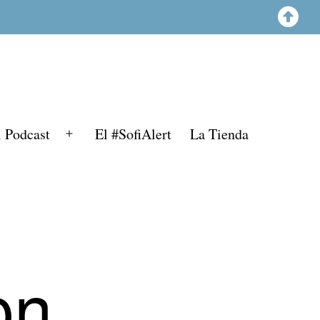
l Podcast
El #SofiAlert
La Tienda
Abrir
el
menú
on