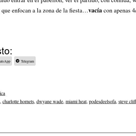
vacía
 que enfocan a la zona de la fiesta…
con apenas 4/
to:
atsApp
Telegram
ica
,
charlotte hornets
,
dwyane wade
,
miami heat
,
podesdeelsofa
,
steve clif