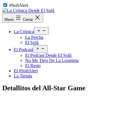
Saltar
#SofiAlert
al
contenido
La
Menú
Cerrar
Crónica
Desde
Abrir
El
La Crónica
el
Sofá
La Percha
menú
El Sofá
Abrir
El Podcast
el
El Podcast Desde El Sofá
menú
No Me Tires De La Lengüeta
El Resto
El #SofiAlert
La Tienda
Detallitos del All-Star Game