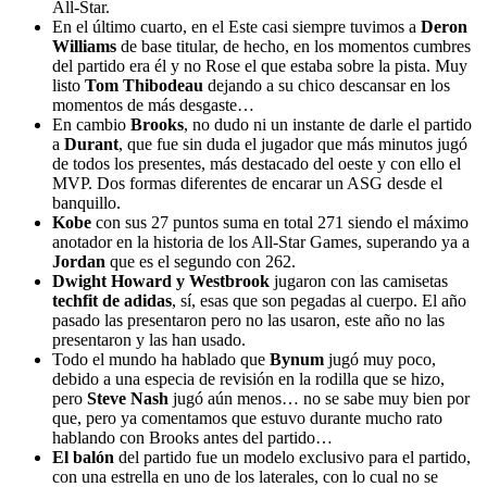
All-Star.
En el último cuarto, en el Este casi siempre tuvimos a
Deron
Williams
de base titular, de hecho, en los momentos cumbres
del partido era él y no Rose el que estaba sobre la pista. Muy
listo
Tom Thibodeau
dejando a su chico descansar en los
momentos de más desgaste…
En cambio
Brooks
, no dudo ni un instante de darle el partido
a
Durant
, que fue sin duda el jugador que más minutos jugó
de todos los presentes, más destacado del oeste y con ello el
MVP. Dos formas diferentes de encarar un ASG desde el
banquillo.
Kobe
con sus 27 puntos suma en total 271 siendo el máximo
anotador en la historia de los All-Star Games, superando ya a
Jordan
que es el segundo con 262.
Dwight Howard y Westbrook
jugaron con las camisetas
techfit de adidas
, sí, esas que son pegadas al cuerpo. El año
pasado las presentaron pero no las usaron, este año no las
presentaron y las han usado.
Todo el mundo ha hablado que
Bynum
jugó muy poco,
debido a una especia de revisión en la rodilla que se hizo,
pero
Steve Nash
jugó aún menos… no se sabe muy bien por
que, pero ya comentamos que estuvo durante mucho rato
hablando con Brooks antes del partido…
El balón
del partido fue un modelo exclusivo para el partido,
con una estrella en uno de los laterales, con lo cual no se