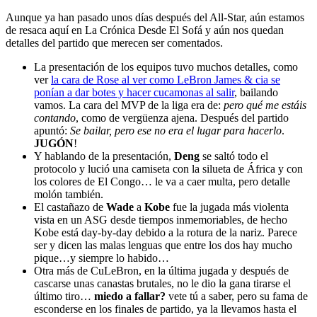
Aunque ya han pasado unos días después del All-Star, aún estamos
de resaca aquí en La Crónica Desde El Sofá y aún nos quedan
detalles del partido que merecen ser comentados.
La presentación de los equipos tuvo muchos detalles, como
ver
la cara de Rose al ver como LeBron James & cia se
ponían a dar botes y hacer cucamonas al salir
, bailando
vamos. La cara del MVP de la liga era de:
pero qué me estáis
contando
, como de vergüenza ajena. Después del partido
apuntó:
Se bailar, pero ese no era el lugar para hacerlo
.
JUGÓN
!
Y hablando de la presentación,
Deng
se saltó todo el
protocolo y lució una camiseta con la silueta de África y con
los colores de El Congo… le va a caer multa, pero detalle
molón también.
El castañazo de
Wade
a
Kobe
fue la jugada más violenta
vista en un ASG desde tiempos inmemoriables, de hecho
Kobe está day-by-day debido a la rotura de la nariz. Parece
ser y dicen las malas lenguas que entre los dos hay mucho
pique…y siempre lo habido…
Otra más de CuLeBron, en la última jugada y después de
cascarse unas canastas brutales, no le dio la gana tirarse el
último tiro…
miedo a fallar?
vete tú a saber, pero su fama de
esconderse en los finales de partido, ya la llevamos hasta el