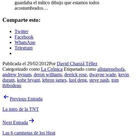
guardaba el mítico dibujo que estamos todos
acostumbrados…
Comparte esto:
Twitter
Facebook
WhatsApp
Telegram
Publicada el
29/02/2012
Por
David Chanzá Téllez
Categorizado como
La Crónica
Etiquetado como
allstarenelsofa
,
andrew bynum
,
deron williams
,
derrick rose
,
dwayne wade
,
kevin
durant
,
kobe bryant
,
lebron james
,
luol deng
,
steve nash
,
tom
thibodeau
Navegación
Previous Entrada
de
La intro de la TNT
entradas
Next Entrada
Las 6 camisetas de los Heat