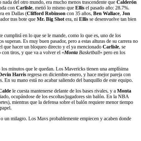
 pero nada del otro mundo, era mucho menos trascendente que
Calderón
rada con
Carlisle
, metió lo mismo que
Ellis
el pasado año: 28.7%.
ra en Dallas (
Clifford Robinson
con 35 años,
Ben Wallace
,
Jon
eador tras bote que
Mr. Big Shot
era, ni
Ellis
se desenvuelve tan bien
 cumplirá en lo que se le mande, como lo que es, uno de los
s superan. Es muy buen pasador, pero a estas alturas de su carrera no
n el que hacer un bloqueo directo y el ya mencionado
Carlisle
, se
con tiros, y que va a volver el «
Monta
Basketball
» pero en los
do los minutos que le quedan. Los Mavericks tienen una amplísima
Devin Harris
regresa en diciembre-enero, y hace mejor pareja con
s. En su mano está no acabar saliendo del banquillo de este equipo.
alde
le cuesta mantenerse delante de los bases rivales, y a
Monta
iado, ocupándose de los escoltas/jugadores sin balón. En la NBA
cortes), mientras que la defensa sobre el balón requiere menor tiempo
papel.
sco, o un milagro. Los Mavs probablemente empiecen y acaben donde