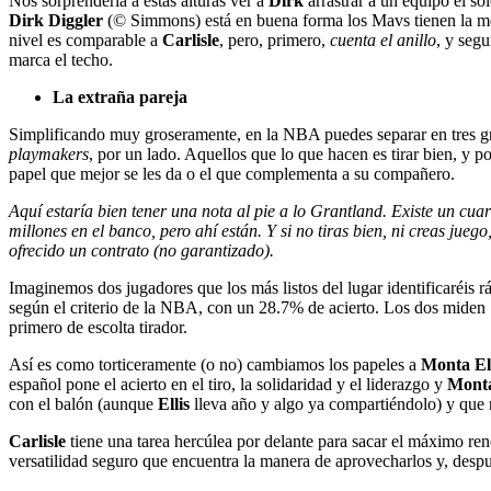
Nos sorprendería a estas alturas ver a
Dirk
arrastrar a un equipo él só
Dirk Diggler
(© Simmons) está en buena forma los Mavs tienen la mej
nivel es comparable a
Carlisle
, pero, primero,
cuenta el anillo
, y seg
marca el techo.
La extraña pareja
Simplificando muy groseramente, en la NBA puedes separar en tres gru
playmakers
, por un lado. Aquellos que lo que hacen es tirar bien, y po
papel que mejor se les da o el que complementa a su compañero.
Aquí estaría bien tener una nota al pie a lo Grantland. Existe un cua
millones en el banco, pero ahí están. Y si no tiras bien, ni creas ju
ofrecido un contrato (no garantizado).
Imaginemos dos jugadores que los más listos del lugar identificaréis r
según el criterio de la NBA, con un 28.7% de acierto. Los dos miden 
primero de escolta tirador.
Así es como torticeramente (o no) cambiamos los papeles a
Monta Ell
español pone el acierto en el tiro, la solidaridad y el liderazgo y
Mont
con el balón (aunque
Ellis
lleva año y algo ya compartiéndolo) y que n
Carlisle
tiene una tarea hercúlea por delante para sacar el máximo re
versatilidad seguro que encuentra la manera de aprovecharlos y, despu