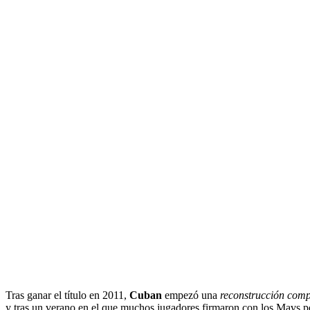
Tras ganar el título en 2011,
Cuban
empezó una
reconstrucción comp
y tras un verano en el que muchos jugadores firmaron con los Mavs po