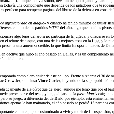
rmalizado), aunque todavía sólido, lleva un tiempo bajando y para un 
en todavía una componente que depende de los jugadores que te rodean 
 es perfecto para recuperar páginas del libreto de la defensa en zona de
oco infravalorado en ataque
» y cuando ha tenido minutos de titular sie
 Denver, en uno de los partidos
WTF?
del año, algo que muchos pívots d
ionarse algo lejos del aro si no participa de la jugada, y ofrecerse en lo
 el rebote de ataque, con una de las mejores tasas en la Liga, y lo pue
no presenta una amenaza creíble, lo que limita las oportunidades de Dal
n
en declive que hubo el año pasado en Dallas, y es un complemento nec
ión del dinero.
mporada como alero titular de este equipo. Frente a Atlanta el 30 de o
ae Crowder
, o incluso
Vince Carter
, huyendo de la superpoblación en 
ísticamente de ala-pívot que de alero, aunque me temo que por el baile 
uede preocuparse del resto, y luego dejar que la
pieza Matrix
caiga en 
pero su juego, a diferencia del de
Dirk
, por ejemplo, está eminentemen
iones apenas le han maltratado, el año pasado se perdió 15 partidos con
 importante en un equipo acostumbrado a vivir y morir de la suspensión,