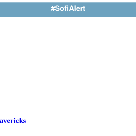
#SofiAlert
avericks