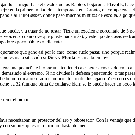
jugando su mejor basket desde que los Raptors llegaron a Playoffs, hace
 mejor en la primera mitad de la temporada en Toronto, en competencia 
pañola al EuroBasket, donde pasó muchos minutos de escolta, algo que no
ue puede, y a tratar de no restar. Tiene un excelente porcentaje de 3 porq
ue se acerca cuando ve que puede nada más), y este tipo de cosas rea
ugadores poco hábiles o eficientes.
queramos que gane así por la cara, como suele pasar, sino porque realm
e no es mala situación si
Dirk
y
Monta
están a buen nivel.
tiene una pequeña e inoportuna tendencia a esperar demasiado en lo alto
a demasiado al extremo. Si no divides la defensa penetrando, o tus pa
be tirando un apresurado e ineficiente tiro de dos lejano. Y eso no es di
tiene ya 32 (aunque pinta de cuidarse bien) se le puede hacer un poco 
rrero, el mejor.
vs necesitaban un protector del aro y reboteador. Con la ventaja que 
y con su presupuesto lo hicieron bastante bien.