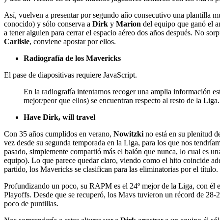
Así, vuelven a presentar por segundo año consecutivo una plantilla mu
conocido) y sólo conserva a
Dirk
y
Marion
del equipo que ganó el a
a tener alguien para cerrar el espacio aéreo dos años después. No sorpr
Carlisle
, conviene apostar por ellos.
Radiografía de los Mavericks
El pase de diapositivas requiere JavaScript.
En la radiografía intentamos recoger una amplia información es
mejor/peor que ellos) se encuentran respecto al resto de la Liga.
Have Dirk, will travel
Con 35 años cumplidos en verano,
Nowitzki
no está en su plenitud d
vez desde su segunda temporada en la Liga, para los que nos tendríamos
pasado, simplemente compartió más el balón que nunca, lo cual es una n
equipo). Lo que parece quedar claro, viendo como el hito coincide adem
partido, los Mavericks se clasifican para las eliminatorias por el título.
Profundizando un poco, su RAPM es el 24º mejor de la Liga, con él e
Playoffs. Desde que se recuperó, los Mavs tuvieron un récord de 28-2
poco de puntillas.