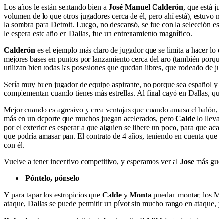
Los años le están sentando bien a
José Manuel Calderón
, que está 
volumen de lo que otros jugadores cerca de él, pero ahí está), estuvo
la sombra para Detroit. Luego, no descansó, se fue con la selección es
le espera este año en Dallas, fue un entrenamiento magnífico.
Calderón
es el ejemplo más claro de jugador que se limita a hacer lo q
mejores bases en puntos por lanzamiento cerca del aro (también porq
utilizan bien todas las posesiones que quedan libres, que rodeado de j
Sería muy buen jugador de equipo aspirante, no porque sea español y 
complementan cuando tienes más estrellas. Al final cayó en Dallas, qu
Mejor cuando es agresivo y crea ventajas que cuando amasa el balón, 
más en un deporte que muchos juegan acelerados, pero
Calde
lo llev
por el exterior es esperar a que alguien se libere un poco, para que aca
que podría amasar pan. El contrato de 4 años, teniendo en cuenta que 
con él.
Vuelve a tener incentivo competitivo, y esperamos ver al
Jose
más gue
Póntelo, pónselo
Y para tapar los estropicios que
Calde
y
Monta
puedan montar, los Ma
ataque, Dallas se puede permitir un pívot sin mucho rango en ataque, 