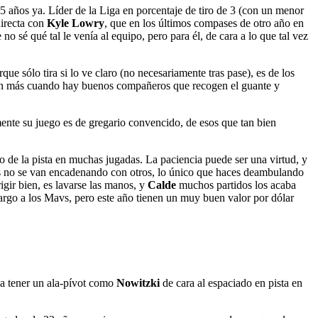
 5 años ya. Líder de la Liga en porcentaje de tiro de 3 (con un menor
directa con
Kyle Lowry
, que en los últimos compases de otro año en
 sé qué tal le venía al equipo, pero para él, de cara a lo que tal vez
ue sólo tira si lo ve claro (no necesariamente tras pase), es de los
lzan más cuando hay buenos compañeros que recogen el guante y
ente su juego es de gregario convencido, de esos que tan bien
 de la pista en muchas jugadas. La paciencia puede ser una virtud, y
ses no se van encadenando con otros, lo único que haces deambulando
rigir bien, es lavarse las manos, y
Calde
muchos partidos los acaba
largo a los Mavs, pero este año tienen un muy buen valor por dólar
da tener un ala-pívot como
Nowitzki
de cara al espaciado en pista en