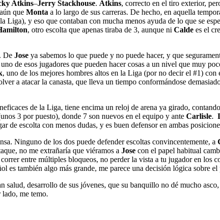
ky Atkins
–
Jerry Stackhouse
.
Atkins
, correcto en el tiro exterior,
3 aún que
Monta
a lo largo de sus carreras. De hecho, en aquella tempo
n la Liga), y eso que contaban con mucha menos ayuda de lo que se espe
Hamilton
, otro escolta que apenas tiraba de 3, aunque ni
Calde
es el cr
. De
Jose
ya sabemos lo que puede y no puede hacer, y que seguramente
, uno de esos jugadores que pueden hacer cosas a un nivel que muy poco
k
, uno de los mejores hombres altos en la Liga (por no decir el #1) co
olver a atacar la canasta, que lleva un tiempo conformándose demasiado 
ineficaces de la Liga, tiene encima un reloj de arena ya girado, contan
s (unos 3 por puesto), donde 7 son nuevos en el equipo y ante
Carlisle
.
ugar de escolta con menos dudas, y es buen defensor en ambas posicione
efensa. Ninguno de los dos puede defender escoltas convincentemente, a
C
 ataque, no me extrañaría que viéramos a
Jose
con el papel habitual camb
 correr entre múltiples bloqueos, no perder la vista a tu jugador en los 
ñol es también algo más grande, me parece una decisión lógica sobre el 
itan salud, desarrollo de sus jóvenes, que su banquillo no dé mucho a
r lado, me temo.