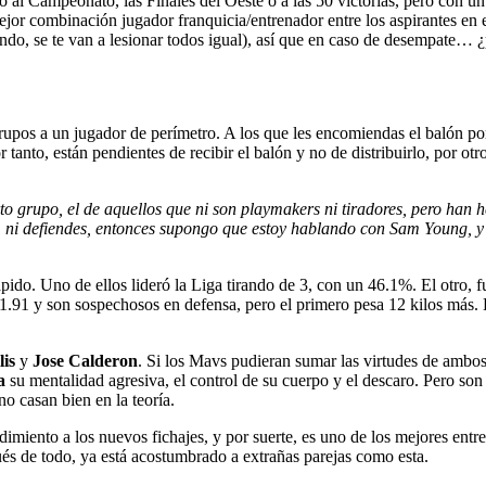
lo al Campeonato, las Finales del Oeste o a las 50 victorias, pero con un
or combinación jugador franquicia/entrenador entre los aspirantes en e
undo, se te van a lesionar todos igual), así que en caso de desempate… 
pos a un jugador de perímetro. A los que les encomiendas el balón porq
r tanto, están pendientes de recibir el balón y no de distribuirlo, por o
rto grupo, el de aquellos que ni son playmakers ni tiradores, pero han
ego, ni defiendes, entonces supongo que estoy hablando con Sam Young, 
ápido. Uno de ellos lideró la Liga tirando de 3, con un 46.1%. El otro, 
1.91 y son sospechosos en defensa, pero el primero pesa 12 kilos más.
is
y
Jose Calderon
. Si los Mavs pudieran sumar las virtudes de ambos 
a
su mentalidad agresiva, el control de su cuerpo y el descaro. Pero s
o casan bien en la teoría.
ndimiento a los nuevos fichajes, y por suerte, es uno de los mejores en
és de todo, ya está acostumbrado a extrañas parejas como esta.