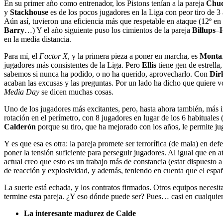
En su primer año como entrenador, los Pistons tenían a la pareja
Chuc
y
Stackhouse
es de los pocos jugadores en la Liga con peor tiro de 
Aún así, tuvieron una eficiencia más que respetable en ataque (12º e
Barry
…) Y el año siguiente puso los cimientos de la pareja
Billups
–
en la media distancia.
Para mí, el
Factor X
, y la primera pieza a poner en marcha, es
Monta
jugadores más consistentes de la Liga. Pero
Ellis
tiene gen de estrella
sabemos si nunca ha podido, o no ha querido, aprovecharlo. Con
Dir
acaban las excusas y las preguntas. Por un lado ha dicho que quiere v
Media Day
se dicen muchas cosas.
Uno de los jugadores más excitantes, pero, hasta ahora también, más 
rotación en el perímetro, con 8 jugadores en lugar de los 6 habituale
Calderón
porque su tiro, que ha mejorado con los años, le permite j
Y es que esa es otra: la pareja promete ser terrorífica (de mala) en d
poner la tensión suficiente para perseguir jugadores. Al igual que en
actual creo que esto es un trabajo más de constancia (estar dispuesto a
de reacción y explosividad, y además, teniendo en cuenta que el espa
La suerte está echada, y los contratos firmados. Otros equipos neces
termine esta pareja. ¿Y eso dónde puede ser? Pues… casi en cualquie
La interesante madurez de Calde