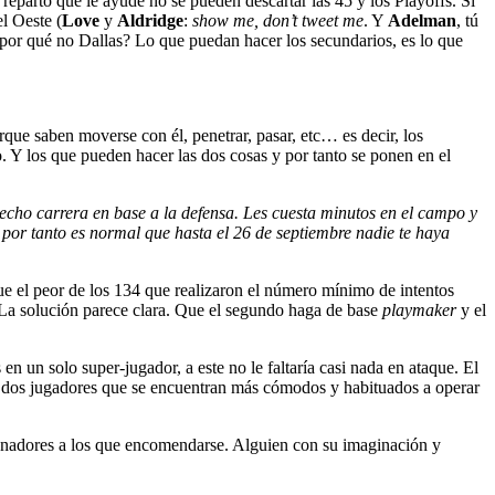
 reparto que le ayude no se pueden descartar las 45 y los Playoffs. Si
l Oeste (
Love
y
Aldridge
:
show me, don’t tweet me
. Y
Adelman
, tú
¿por qué no Dallas? Lo que puedan hacer los secundarios, es lo que
ue saben moverse con él, penetrar, pasar, etc… es decir, los
tro. Y los que pueden hacer las dos cosas y por tanto se ponen en el
 hecho carrera en base a la defensa. Les cuesta minutos en el campo y
y por tanto es normal que hasta el 26 de septiembre nadie te haya
fue el peor de los 134 que realizaron el número mínimo de intentos
 La solución parece clara. Que el segundo haga de base
playmaker
y el
en un solo super-jugador, a este no le faltaría casi nada en ataque. El
on dos jugadores que se encuentran más cómodos y habituados a operar
trenadores a los que encomendarse. Alguien con su imaginación y