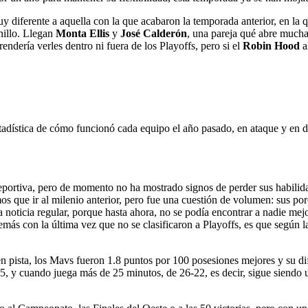
y diferente a aquella con la que acabaron la temporada anterior, en la q
nillo. Llegan
Monta Ellis
y
José Calderón
, una pareja qué abre mucha
endería verles dentro ni fuera de los Playoffs, pero si el
Robin Hood
a
tadística de cómo funcionó cada equipo el año pasado, en ataque y en 
eportiva, pero de momento no ha mostrado signos de perder sus habilid
 que ir al milenio anterior, pero fue una cuestión de volumen: sus porc
oticia regular, porque hasta ahora, no se podía encontrar a nadie mejor
ás con la última vez que no se clasificaron a Playoffs, es que según la
n pista, los Mavs fueron 1.8 puntos por 100 posesiones mejores y su di
5, y cuando juega más de 25 minutos, de 26-22, es decir, sigue siendo