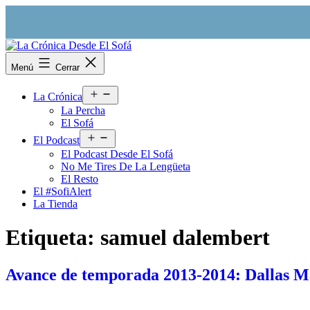
Saltar
al
contenido
La
Menú
Cerrar
Crónica
Desde
Abrir
El
La Crónica
el
Sofá
La Percha
menú
El Sofá
Abrir
El Podcast
el
El Podcast Desde El Sofá
menú
No Me Tires De La Lengüeta
El Resto
El #SofiAlert
La Tienda
Etiqueta:
samuel dalembert
Avance de temporada 2013-2014: Dallas M