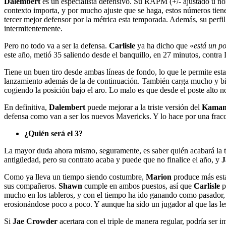
Dalembert
es un especialista defensivo. Su RAPM (+/- ajustado u no
contexto importa, y por mucho ajuste que se haga, estos números tien
tercer mejor defensor por la métrica esta temporada. Además, su perfil
intermitentemente.
Pero no todo va a ser la defensa.
Carlisle
ya ha dicho que «
está un p
este año, metió 35 saliendo desde el banquillo, en 27 minutos, contra
Tiene un buen tiro desde ambas líneas de fondo, lo que le permite estac
lanzamiento además de la de continuación. También carga mucho y bien
cogiendo la posición bajo el aro. Lo malo es que desde el poste alto 
En definitiva,
Dalembert
puede mejorar a la triste versión del
Kama
defensa como van a ser los nuevos Mavericks. Y lo hace por una fracc
¿Quién será el 3?
La mayor duda ahora mismo, seguramente, es saber quién acabará la te
antigüedad, pero su contrato acaba y puede que no finalice el año, y
J
Como ya lleva un tiempo siendo costumbre,
Marion
produce más estad
sus compañeros.
Shawn
cumple en ambos puestos, así que
Carlisle
p
mucho en los tableros, y con el tiempo ha ido ganando como pasador, 
erosionándose poco a poco. Y aunque ha sido un jugador al que las les
Si
Jae Crowder
acertara con el triple de manera regular, podría ser