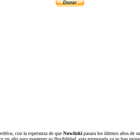
etitiva
, con la esperanza de que
Nowitzki
pasara los últimos años de su 
r un año para mantener su flexibilidad, esta temporada ya se han moja