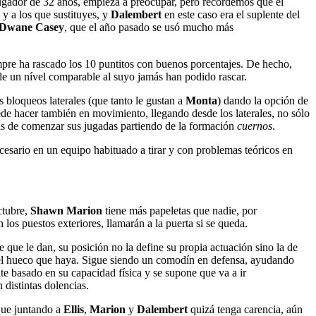
jugador de 32 años, empieza a preocupar, pero recordemos que el
y a los que sustituyes, y
Dalembert
en este caso era el suplente del
Dwane Casey
, que el año pasado se usó mucho más
mpre ha rascado los 10 puntitos con buenos porcentajes. De hecho,
e un nível comparable al suyo jamás han podido rascar.
s bloqueos laterales (que tanto le gustan a
Monta
) dando la opción de
de hacer también en movimiento, llegando desde los laterales, no sólo
las de comenzar sus jugadas partiendo de la formación
cuernos
.
esario en un equipo habituado a tirar y con problemas teóricos en
ctubre,
Shawn Marion
tiene más papeletas que nadie, por
los puestos exteriores, llamarán a la puerta si se queda.
que le dan, su posición no la define su propia actuación sino la de
el hueco que haya. Sigue siendo un comodín en defensa, ayudando
te basado en su capacidad física y se supone que va a ir
 distintas dolencias.
 que juntando a
Ellis
,
Marion
y
Dalembert
quizá tenga carencia, aún