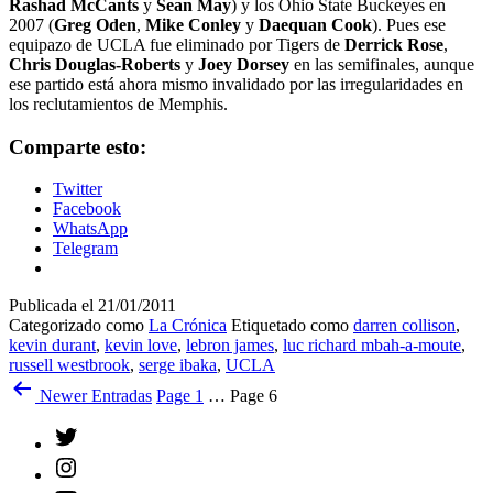
Rashad McCants
y
Sean May
) y los Ohio State Buckeyes en
2007 (
Greg Oden
,
Mike Conley
y
Daequan Cook
). Pues ese
equipazo de UCLA fue eliminado por Tigers de
Derrick Rose
,
Chris Douglas-Roberts
y
Joey Dorsey
en las semifinales, aunque
ese partido está ahora mismo invalidado por las irregularidades en
los reclutamientos de Memphis.
Comparte esto:
Twitter
Facebook
WhatsApp
Telegram
Publicada el
21/01/2011
Categorizado como
La Crónica
Etiquetado como
darren collison
,
kevin durant
,
kevin love
,
lebron james
,
luc richard mbah-a-moute
,
russell westbrook
,
serge ibaka
,
UCLA
Paginación
Newer
Entradas
Page 1
…
Page 6
de
Twitter
entradas
Instagram