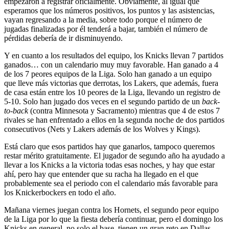
empezaron a registrar oficialmente. Obviamente, al igual que
esperamos que los números positivos, los puntos y las asistencias,
vayan regresando a la media, sobre todo porque el número de
jugadas finalizadas por él tenderá a bajar, también el número de
pérdidas debería de ir disminuyendo.
Y en cuanto a los resultados del equipo, los Knicks llevan 7 partidos
ganados… con un calendario muy muy favorable. Han ganado a 4
de los 7 peores equipos de la Liga. Solo han ganado a un equipo
que lleve más victorias que derrotas, los Lakers, que además, fuera
de casa están entre los 10 peores de la Liga, llevando un registro de
5-10. Solo han jugado dos veces en el segundo partido de un
back-
to-back
(contra Minnesota y Sacramento) mientras que 4 de estos 7
rivales se han enfrentado a ellos en la segunda noche de dos partidos
consecutivos (Nets y Lakers además de los Wolves y Kings).
Está claro que esos partidos hay que ganarlos, tampoco queremos
restar mérito gratuitamente. El jugador de segundo año ha ayudado a
llevar a los Knicks a la victoria todas esas noches, y hay que estar
ahí, pero hay que entender que su racha ha llegado en el que
probablemente sea el periodo con el calendario más favorable para
los Knickerbockers en todo el año.
Mañana viernes juegan contra los Hornets, el segundo peor equipo
de la Liga por lo que la fiesta debería continuar, pero el domingo los
Knicks en general, no solo el base, tienen un gran reto en Dallas,