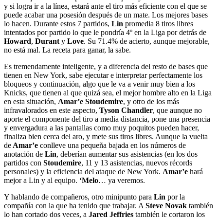
y si logra ir a la línea, estará ante el tiro más eficiente con el que se
puede acabar una posesión después de un mate. Los mejores bases
lo hacen. Durante estos 7 partidos,
Lin
promedia 8 tiros libres
intentados por partido lo que le pondría 4º en la Liga por detrás de
Howard
,
Durant
y
Love
. Su 71.4% de acierto, aunque mejorable,
no está mal. La receta para ganar, la sabe.
Es tremendamente inteligente, y a diferencia del resto de bases que
tienen en New York, sabe ejecutar e interpretar perfectamente los
bloqueos y continuación, algo que le va a venir muy bien a los
Knicks, que tienen al que quizá sea, el mejor hombre alto en la Liga
en esta situación,
Amar’e Stoudemire
, y otro de los más
infravalorados en este aspecto,
Tyson Chandler
, que aunque no
aporte el componente del tiro a media distancia, pone una presencia
y envergadura a las pantallas como muy poquitos pueden hacer,
finaliza bien cerca del aro, y mete sus tiros libres. Aunque la vuelta
de
Amar’e
conlleve una pequeña bajada en los números de
anotación de
Lin
, deberían aumentar sus asistencias (en los dos
partidos con
Stoudemire
, 11 y 13 asistencias, nuevos récords
personales) y la eficiencia del ataque de New York.
Amar’e
hará
mejor a Lin y al equipo.
‘Melo
… ya veremos.
Y hablando de compañeros, otro minipunto para
Lin
por la
compañía con la que ha tenido que trabajar. A
Steve Novak
también
lo han cortado dos veces, a
Jared Jeffries
también le cortaron los