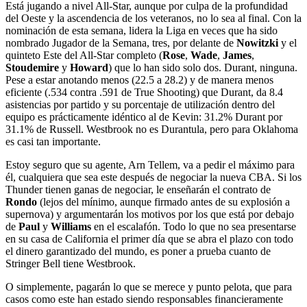
Está jugando a nivel All-Star, aunque por culpa de la profundidad
del Oeste y la ascendencia de los veteranos, no lo sea al final. Con la
nominación de esta semana, lidera la Liga en veces que ha sido
nombrado Jugador de la Semana, tres, por delante de
Nowitzki
y el
quinteto Este del All-Star completo (
Rose
,
Wade
,
James
,
Stoudemire
y
Howard
) que lo han sido solo dos. Durant, ninguna.
Pese a estar anotando menos (22.5 a 28.2) y de manera menos
eficiente (.534 contra .591 de True Shooting) que Durant, da 8.4
asistencias por partido y su porcentaje de utilización dentro del
equipo es prácticamente idéntico al de Kevin: 31.2% Durant por
31.1% de Russell. Westbrook no es Durantula, pero para Oklahoma
es casi tan importante.
Estoy seguro que su agente, Arn Tellem, va a pedir el máximo para
él, cualquiera que sea este después de negociar la nueva CBA. Si los
Thunder tienen ganas de negociar, le enseñarán el contrato de
Rondo
(lejos del mínimo, aunque firmado antes de su explosión a
supernova) y argumentarán los motivos por los que está por debajo
de
Paul
y
Williams
en el escalafón. Todo lo que no sea presentarse
en su casa de California el primer día que se abra el plazo con todo
el dinero garantizado del mundo, es poner a prueba cuanto de
Stringer Bell tiene Westbrook.
O simplemente, pagarán lo que se merece y punto pelota, que para
casos como este han estado siendo responsables financieramente