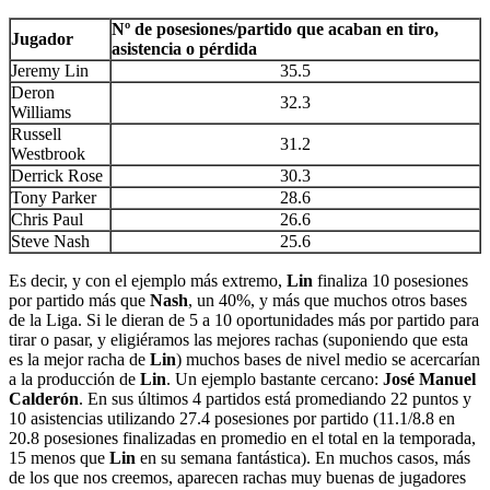
Nº de posesiones/partido que acaban en tiro,
Jugador
asistencia o pérdida
Jeremy Lin
35.5
Deron
32.3
Williams
Russell
31.2
Westbrook
Derrick Rose
30.3
Tony Parker
28.6
Chris Paul
26.6
Steve Nash
25.6
Es decir, y con el ejemplo más extremo,
Lin
finaliza 10 posesiones
por partido más que
Nash
, un 40%, y más que muchos otros bases
de la Liga. Si le dieran de 5 a 10 oportunidades más por partido para
tirar o pasar, y eligiéramos las mejores rachas (suponiendo que esta
es la mejor racha de
Lin
) muchos bases de nivel medio se acercarían
a la producción de
Lin
. Un ejemplo bastante cercano:
José Manuel
Calderón
. En sus últimos 4 partidos está promediando 22 puntos y
10 asistencias utilizando 27.4 posesiones por partido (11.1/8.8 en
20.8 posesiones finalizadas en promedio en el total en la temporada,
15 menos que
Lin
en su semana fantástica). En muchos casos, más
de los que nos creemos, aparecen rachas muy buenas de jugadores