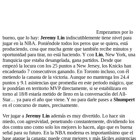
Empezamos por lo
bueno, que lo hay:
Jeremy Lin
indiscutiblemente tiene nivel para
jugar en la NBA. Poniéndole todos los peros que se quiera, está
produciendo, cosa que mucha gente que también recibe minutos y
oportunidad para tirar, no está haciendo. Y con
Lin
, New York, una
franquicia que estaba desangelada, gana partidos. Desde que
empezó la locura con los 25 puntos a New Jersey, los Knicks han
encadenado 7 consecutivos ganando. En Toronto incluso, con él
metiendo la canasta de la victoria. Aunque no mantenga los 24.4
puntos y 9.1 asistencias que promedia en este periodo mágico, que
le pondrían en territorio MVP directamente, si se estabilizara en
torno al 18/8 estaría metido de lleno en la conversación del All-
Star… ya para el año que viene. Y no para darle pases a
Shumpert
en el concurso de mates, precisamente.
Ver jugar a
Jeremy Lin
además es muy divertido. Lo hace sin
miedo, con agresividad, penetrando constantemente, dividiendo los
dos contra uno como solo los mejores lo hacen, algo que es buena
señal para su futuro. En la NBA moderna es importantísimo que el
base ataque la canasta: puede crear mejores y más fáciles asistencias