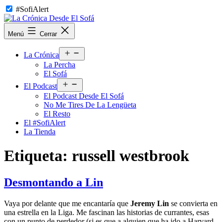
Saltar
#SofiAlert
al
contenido
La
Menú
Cerrar
Crónica
Desde
Abrir
El
La Crónica
el
Sofá
La Percha
menú
El Sofá
Abrir
El Podcast
el
El Podcast Desde El Sofá
menú
No Me Tires De La Lengüeta
El Resto
El #SofiAlert
La Tienda
Etiqueta:
russell westbrook
Desmontando a Lin
Vaya por delante que me encantaría que
Jeremy Lin
se convierta en
una estrella en la Liga. Me fascinan las historias de currantes, esas
con un punto de perdedor (si es que a alguien que ha ido a Harvard