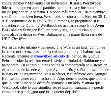
contra Boston y Milwaukee en noviembre,
Russell Westbrook
lideró al equipo en ambos partidos fuera de casa y fue nombrado
mejor jugador de la semana. Un poco más tarde, el 1 de diciembre,
con Durant también fuera, Westbrook le colocó a los Nets un 38-15-
9. El columnista de la ESPN Bill Simmons, se preguntaba si la
situación entre Durant y Westbrook no acabaría como la de
Avon
Barksdale
y
Stringer Bell
, primero y segundo del clan que
controlaba la droga en West Baltimore en la maravillosa serie de
HBO
The Wire
.
Por su carácter urbano y callejero, The Wire es un lugar común de
las referencias cruzadas entre la cultura popular y el baloncesto.
Reciente tenemos
el maravilloso artículo
del periodista Quique
Peinado sobre la relación entre la serie, la ciudad de Baltimore y el
baloncesto. En el caso que nos ocupa la comparación se sustenta en
el momento de la serie en el que Avon, dueño y señor indiscutible de
la Barksdale Organization, va a la cárcel, y su número dos, Stringer
Bell, se convierte en el macho alfa. Algo tiene el poder, que todo el
que lo prueba no sabe después apartarse a un lado. Y ahora que
Westbrook sabe lo que significa ser el jugador franquicia y puede
cumplir ese papel, ¿por qué iba a querer dejarlo?