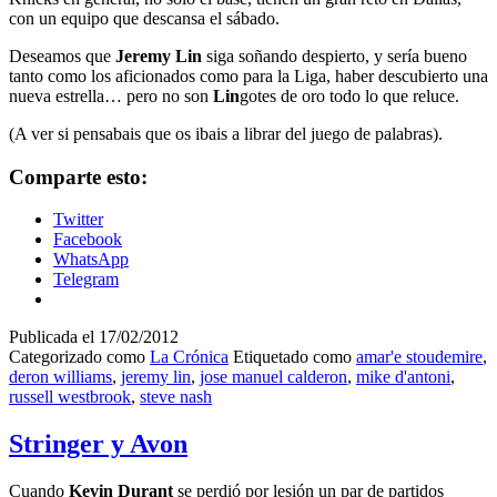
con un equipo que descansa el sábado.
Deseamos que
Jeremy Lin
siga soñando despierto, y sería bueno
tanto como los aficionados como para la Liga, haber descubierto una
nueva estrella… pero no son
Lin
gotes de oro todo lo que reluce.
(A ver si pensabais que os ibais a librar del juego de palabras).
Comparte esto:
Twitter
Facebook
WhatsApp
Telegram
Publicada el
17/02/2012
Categorizado como
La Crónica
Etiquetado como
amar'e stoudemire
,
deron williams
,
jeremy lin
,
jose manuel calderon
,
mike d'antoni
,
russell westbrook
,
steve nash
Stringer y Avon
Cuando
Kevin Durant
se perdió por lesión un par de partidos