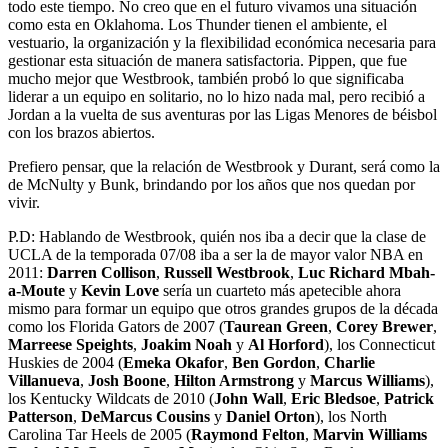
todo este tiempo. No creo que en el futuro vivamos una situación
como esta en Oklahoma. Los Thunder tienen el ambiente, el
vestuario, la organización y la flexibilidad económica necesaria para
gestionar esta situación de manera satisfactoria. Pippen, que fue
mucho mejor que Westbrook, también probó lo que significaba
liderar a un equipo en solitario, no lo hizo nada mal, pero recibió a
Jordan a la vuelta de sus aventuras por las Ligas Menores de béisbol
con los brazos abiertos.
Prefiero pensar, que la relación de Westbrook y Durant, será como la
de McNulty y Bunk, brindando por los años que nos quedan por
vivir.
P.D: Hablando de Westbrook, quién nos iba a decir que la clase de
UCLA de la temporada 07/08 iba a ser la de mayor valor NBA en
2011:
Darren Collison
,
Russell Westbrook
,
Luc Richard Mbah-
a-Moute
y
Kevin Love
sería un cuarteto más apetecible ahora
mismo para formar un equipo que otros grandes grupos de la década
como los Florida Gators de 2007 (
Taurean Green
,
Corey Brewer
,
Marreese Speights
,
Joakim Noah
y
Al Horford
), los Connecticut
Huskies de 2004 (
Emeka Okafor
,
Ben Gordon
,
Charlie
Villanueva
,
Josh Boone
,
Hilton Armstrong
y
Marcus Williams
),
los Kentucky Wildcats de 2010 (
John Wall
,
Eric Bledsoe
,
Patrick
Patterson
,
DeMarcus Cousins
y
Daniel Orton
), los North
Carolina Tar Heels de 2005 (
Raymond Felton
,
Marvin Williams