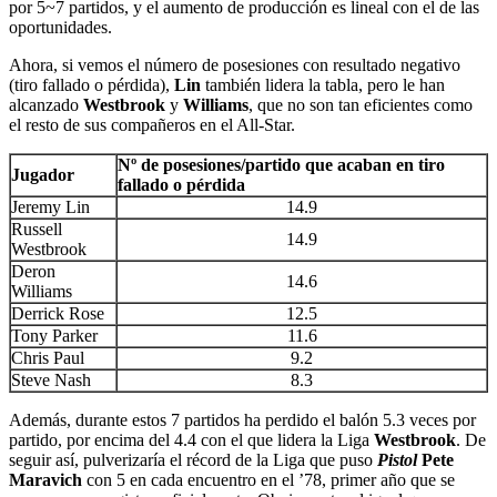
por 5~7 partidos, y el aumento de producción es lineal con el de las
oportunidades.
Ahora, si vemos el número de posesiones con resultado negativo
(tiro fallado o pérdida),
Lin
también lidera la tabla, pero le han
alcanzado
Westbrook
y
Williams
, que no son tan eficientes como
el resto de sus compañeros en el All-Star.
Nº de posesiones/partido que acaban en tiro
Jugador
fallado o pérdida
Jeremy Lin
14.9
Russell
14.9
Westbrook
Deron
14.6
Williams
Derrick Rose
12.5
Tony Parker
11.6
Chris Paul
9.2
Steve Nash
8.3
Además, durante estos 7 partidos ha perdido el balón 5.3 veces por
partido, por encima del 4.4 con el que lidera la Liga
Westbrook
. De
seguir así, pulverizaría el récord de la Liga que puso
Pistol
Pete
Maravich
con 5 en cada encuentro en el ’78, primer año que se