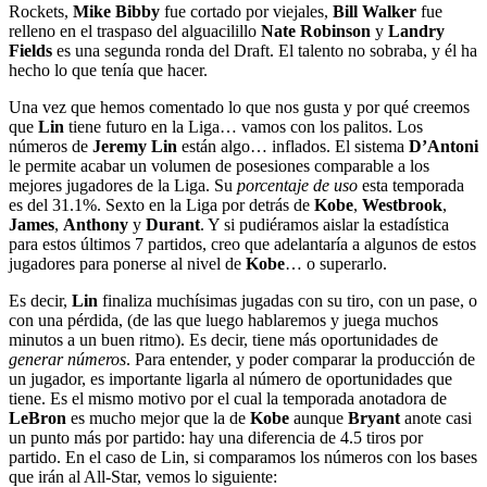
Rockets,
Mike Bibby
fue cortado por viejales,
Bill Walker
fue
relleno en el traspaso del alguacilillo
Nate Robinson
y
Landry
Fields
es una segunda ronda del Draft. El talento no sobraba, y él ha
hecho lo que tenía que hacer.
Una vez que hemos comentado lo que nos gusta y por qué creemos
que
Lin
tiene futuro en la Liga… vamos con los palitos. Los
números de
Jeremy Lin
están algo… inflados. El sistema
D’Antoni
le permite acabar un volumen de posesiones comparable a los
mejores jugadores de la Liga. Su
porcentaje de uso
esta temporada
es del 31.1%. Sexto en la Liga por detrás de
Kobe
,
Westbrook
,
James
,
Anthony
y
Durant
. Y si pudiéramos aislar la estadística
para estos últimos 7 partidos, creo que adelantaría a algunos de estos
jugadores para ponerse al nivel de
Kobe
… o superarlo.
Es decir,
Lin
finaliza muchísimas jugadas con su tiro, con un pase, o
con una pérdida, (de las que luego hablaremos y juega muchos
minutos a un buen ritmo). Es decir, tiene más oportunidades de
generar números
. Para entender, y poder comparar la producción de
un jugador, es importante ligarla al número de oportunidades que
tiene. Es el mismo motivo por el cual la temporada anotadora de
LeBron
es mucho mejor que la de
Kobe
aunque
Bryant
anote casi
un punto más por partido: hay una diferencia de 4.5 tiros por
partido. En el caso de Lin, si comparamos los números con los bases
que irán al All-Star, vemos lo siguiente: