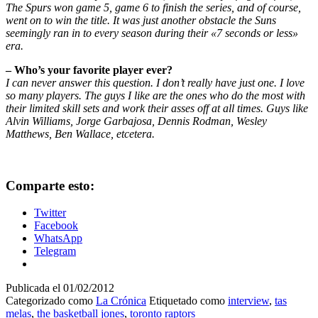
The Spurs won game 5, game 6 to finish the series, and of course,
went on to win the title. It was just another obstacle the Suns
seemingly ran in to every season during their «7 seconds or less»
era.
– Who’s your favorite player ever?
I can never answer this question. I don’t really have just one. I love
so many players. The guys I like are the ones who do the most with
their limited skill sets and work their asses off at all times. Guys like
Alvin Williams, Jorge Garbajosa, Dennis Rodman, Wesley
Matthews, Ben Wallace, etcetera.
Comparte esto:
Twitter
Facebook
WhatsApp
Telegram
Publicada el
01/02/2012
Categorizado como
La Crónica
Etiquetado como
interview
,
tas
melas
,
the basketball jones
,
toronto raptors