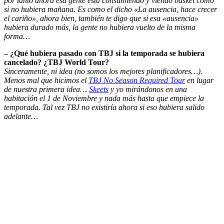
por tanto ahora esa gente está consumiendo y viendo basket como
si no hubiera mañana. Es como el dicho «La ausencia, hace crecer
el cariño», ahora bien, también te digo que si esa «ausencia»
hubiera durado más, la gente no hubiera vuelto de la misma
forma…
– ¿Qué hubiera pasado con TBJ si la temporada se hubiera
cancelado? ¿TBJ World Tour?
Sinceramente, ni idea (no somos los mejores planificadores…).
Menos mal que hicimos el
TBJ No Season Required Tour
en lugar
de nuestra primera idea…
Skeets
y yo mirándonos en una
habitación el 1 de Noviembre y nada más hasta que empiece la
temporada. Tal vez TBJ no existiría ahora si eso hubiera salido
adelante…