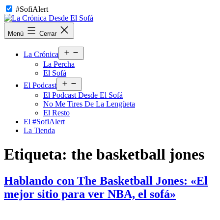
Saltar
#SofiAlert
al
contenido
La
Menú
Cerrar
Crónica
Desde
Abrir
El
La Crónica
el
Sofá
La Percha
menú
El Sofá
Abrir
El Podcast
el
El Podcast Desde El Sofá
menú
No Me Tires De La Lengüeta
El Resto
El #SofiAlert
La Tienda
Etiqueta:
the basketball jones
Hablando con The Basketball Jones: «El
mejor sitio para ver NBA, el sofá»