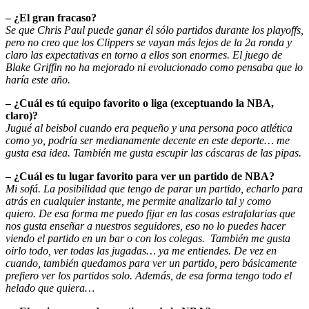
– ¿El gran fracaso?
Se que Chris Paul puede ganar él sólo partidos durante los playoffs,
pero no creo que los Clippers se vayan más lejos de la 2a ronda y
claro las expectativas en torno a ellos son enormes. El juego de
Blake Griffin no ha mejorado ni evolucionado como pensaba que lo
haría este año.
– ¿Cuál es tú equipo favorito o liga (exceptuando la NBA,
claro)?
Jugué al beisbol cuando era pequeño y una persona poco atlética
como yo, podría ser medianamente decente en este deporte… me
gusta esa idea. También me gusta escupir las cáscaras de las pipas.
– ¿Cuál es tu lugar favorito para ver un partido de NBA?
Mi sofá. La posibilidad que tengo de parar un partido, echarlo para
atrás en cualquier instante, me permite analizarlo tal y como
quiero. De esa forma me puedo fijar en las cosas estrafalarias que
nos gusta enseñar a nuestros seguidores, eso no lo puedes hacer
viendo el partido en un bar o con los colegas. También me gusta
oirlo todo, ver todas las jugadas… ya me entiendes. De vez en
cuando, también quedamos para ver un partido, pero básicamente
prefiero ver los partidos solo. Además, de esa forma tengo todo el
helado que quiera…