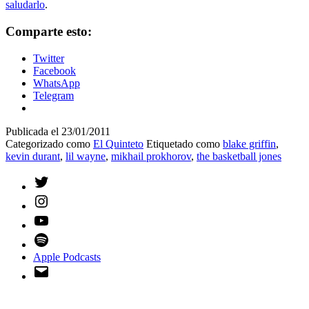
saludarlo
.
Comparte esto:
Twitter
Facebook
WhatsApp
Telegram
Publicada el
23/01/2011
Categorizado como
El Quinteto
Etiquetado como
blake griffin
,
kevin durant
,
lil wayne
,
mikhail prokhorov
,
the basketball jones
Twitter
Instagram
YouTube
Spotify
Apple Podcasts
Email