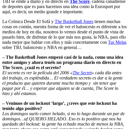
TBJ se emite a diario y en directo en
The Score
, cadena canadiense
de deportes que es para hacernos una idea como la Eurosport por
aquí, es decir, un medio grande e importante.
La Crónica Desde El Sofá y
The Basketball Jones
tienen muchas
cosas en común, nuestra forma de ver el baloncesto es diferente a los
medios de hoy en día, nosotros lo vemos desde el punto de vista de
pasarlo bien, de disfrutar de lo que más nos gusta, la NBA, para ello
nada mejor que hablar con ellos y más concretamente con
Tas Melas
sobre TBJ, baloncesto y NBA en general…
– The Basketball Jones empezó casi de la nada, como una idea
entre amigos y ahora tenéis un programa diario en directo en
The Score, ¿cuál es el secreto?
El secreto es ver la película del 2006 «
The Secret
» cada día antes
del trabajo, es espléndida… El verdadero secreto es dar a la gente
el producto que quieren durante mucho tiempo y sin tener que
pagar por él… y esperar que alguien se de cuenta, The Score lo
hizo y ahí estamos.
– Venimos de un lockout ‘largo’, ¿crees que este lockout ha
tenido algo positivo?
Los domingos suelo comer helado, si no lo hago durante un par de
domingos…uf QUIERO HELADO. Eso es lo positivo que nos ha
quedado del lockout: la gente ha echado mucho de menos la NBA,