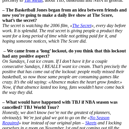
precisely to
Tas Melas
, about TBJ, basketball and NBA in general.
– The Basketball Jones began from an idea between friends and
now you’re going to make a daily live show at The Score,
what’s the secret?
The secret is watching the 2006 film, «
The Secret
«, every day before
work. It is splendid. The real secret is giving people a product they
want for a long period of time while not getting paid for it, and
hoping someone notices, which The Score did.
– We came from a ‘long’ lockout, do you think that this lockout
had any positive aspect?
On Sundays, I eat ice cream. If I don’t have it for a couple
consecutive Sundays, I REALLY want ice cream. That’s precisely the
positive that has come out of the lockout: people really missed their
basketball, so now those same people are consuming games like
crazy. It’s the old saying: «Absence makes the heart grow fonder.»
Now, if that absence lasted too long, fans wouldn’t have come back
the way they did.
– What would have happened with TBJ if NBA season was
cancelled? TBJ World Tour?
Honestly, we don’t know (we’re not the greatest of planners,
obviously). We’re just glad we got to go on the «
No Season
Required
» tour instead of our original plan –
Skeets
and I locking
ourselves in a room on November 1st and not coming out till the