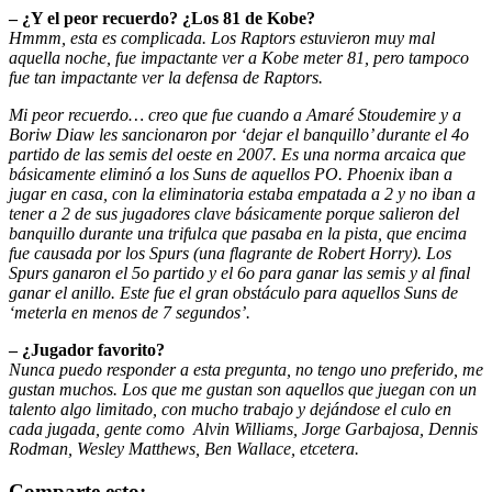
– ¿Y el peor recuerdo? ¿Los 81 de Kobe?
Hmmm, esta es complicada. Los Raptors estuvieron muy mal
aquella noche, fue impactante ver a Kobe meter 81, pero tampoco
fue tan impactante ver la defensa de Raptors.
Mi peor recuerdo… creo que fue cuando a Amaré Stoudemire y a
Boriw Diaw les sancionaron por ‘dejar el banquillo’ durante el 4o
partido de las semis del oeste en 2007. Es una norma arcaica que
básicamente eliminó a los Suns de aquellos PO. Phoenix iban a
jugar en casa, con la eliminatoria estaba empatada a 2 y no iban a
tener a 2 de sus jugadores clave básicamente porque salieron del
banquillo durante una trifulca que pasaba en la pista, que encima
fue causada por los Spurs (una flagrante de Robert Horry). Los
Spurs ganaron el 5o partido y el 6o para ganar las semis y al final
ganar el anillo. Este fue el gran obstáculo para aquellos Suns de
‘meterla en menos de 7 segundos’.
– ¿Jugador favorito?
Nunca puedo responder a esta pregunta, no tengo uno preferido, me
gustan muchos. Los que me gustan son aquellos que juegan con un
talento algo limitado, con mucho trabajo y dejándose el culo en
cada jugada, gente como Alvin Williams, Jorge Garbajosa, Dennis
Rodman, Wesley Matthews, Ben Wallace, etcetera.
Comparte esto: