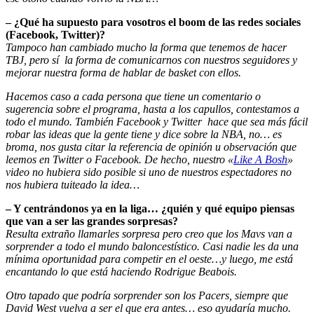
– ¿Qué ha supuesto para vosotros el boom de las redes sociales
(Facebook, Twitter)?
Tampoco han cambiado mucho la forma que tenemos de hacer
TBJ, pero sí la forma de comunicarnos con nuestros seguidores y
mejorar nuestra forma de hablar de basket con ellos.
Hacemos caso a cada persona que tiene un comentario o
sugerencia sobre el programa, hasta a los capullos, contestamos a
todo el mundo. También Facebook y Twitter hace que sea más fácil
robar las ideas que la gente tiene y dice sobre la NBA, no… es
broma, nos gusta citar la referencia de opinión u observación que
leemos en Twitter o Facebook. De hecho, nuestro «
Like A Bosh
»
video no hubiera sido posible si uno de nuestros espectadores no
nos hubiera tuiteado la idea…
– Y centrándonos ya en la liga… ¿quién y qué equipo piensas
que van a ser las grandes sorpresas?
Resulta extraño llamarles sorpresa pero creo que los Mavs van a
sorprender a todo el mundo baloncestístico. Casi nadie les da una
mínima oportunidad para competir en el oeste…y luego, me está
encantando lo que está haciendo Rodrigue Beabois.
Otro tapado que podría sorprender son los Pacers, siempre que
David West vuelva a ser el que era antes… eso ayudaría mucho.