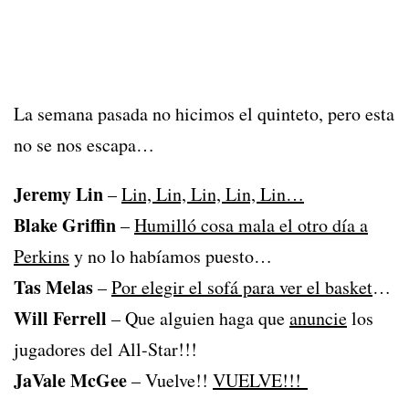
La semana pasada no hicimos el quinteto, pero esta
no se nos escapa…
Jeremy Lin
–
Lin, Lin, Lin, Lin, Lin…
Blake Griffin
–
Humilló cosa mala el otro día a
Perkins
y no lo habíamos puesto…
Tas Melas
–
Por elegir el sofá para ver el basket
…
Will Ferrell
– Que alguien haga que
anuncie
los
jugadores del All-Star!!!
JaVale McGee
– Vuelve!!
VUELVE!!!