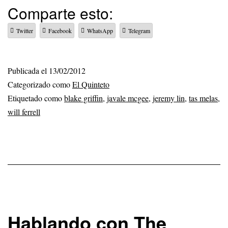
Comparte esto:
Twitter
Facebook
WhatsApp
Telegram
Publicada el
13/02/2012
Categorizado como
El Quinteto
Etiquetado como
blake griffin
,
javale mcgee
,
jeremy lin
,
tas melas
,
will ferrell
Hablando con The