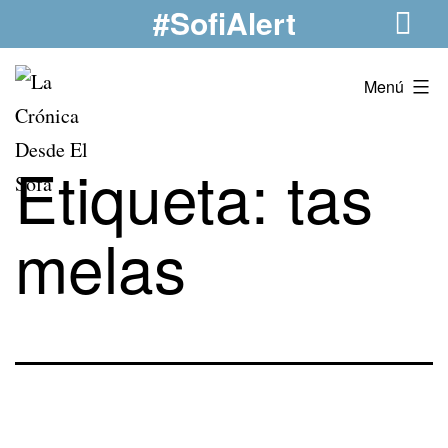
#SofiAlert
Saltar
al
contenido
La
Menú
Crónica
Desde
Etiqueta:
tas
El
Sofá
melas