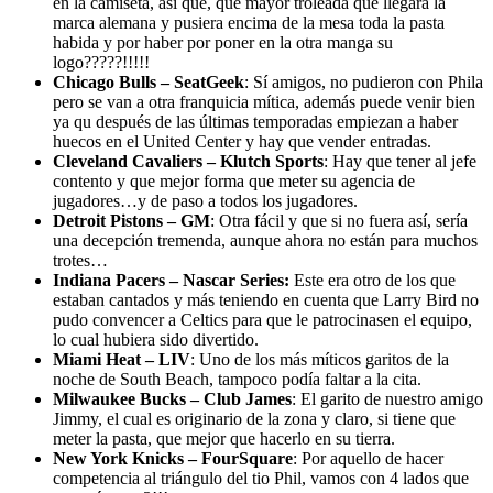
en la camiseta, así que, que mayor troleada que llegara la
marca alemana y pusiera encima de la mesa toda la pasta
habida y por haber por poner en la otra manga su
logo?????!!!!!
Chicago Bulls – SeatGeek
: Sí amigos, no pudieron con Phila
pero se van a otra franquicia mítica, además puede venir bien
ya qu después de las últimas temporadas empiezan a haber
huecos en el United Center y hay que vender entradas.
Cleveland Cavaliers – Klutch Sports
: Hay que tener al jefe
contento y que mejor forma que meter su agencia de
jugadores…y de paso a todos los jugadores.
Detroit Pistons – GM
: Otra fácil y que si no fuera así, sería
una decepción tremenda, aunque ahora no están para muchos
trotes…
Indiana Pacers – Nascar Series:
Este era otro de los que
estaban cantados y más teniendo en cuenta que Larry Bird no
pudo convencer a Celtics para que le patrocinasen el equipo,
lo cual hubiera sido divertido.
Miami Heat – LIV
: Uno de los más míticos garitos de la
noche de South Beach, tampoco podía faltar a la cita.
Milwaukee Bucks – Club James
: El garito de nuestro amigo
Jimmy, el cual es originario de la zona y claro, si tiene que
meter la pasta, que mejor que hacerlo en su tierra.
New York Knicks – FourSquare
: Por aquello de hacer
competencia al triángulo del tio Phil, vamos con 4 lados que