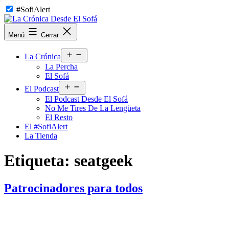
Saltar
#SofiAlert
al
contenido
La
Menú
Cerrar
Crónica
Desde
Abrir
El
La Crónica
el
Sofá
La Percha
menú
El Sofá
Abrir
El Podcast
el
El Podcast Desde El Sofá
menú
No Me Tires De La Lengüeta
El Resto
El #SofiAlert
La Tienda
Etiqueta:
seatgeek
Patrocinadores para todos