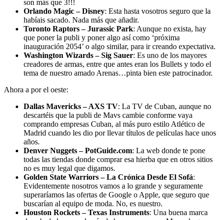
son más que 3!!!
Orlando Magic – Disney
: Esta hasta vosotros seguro que la
habíais sacado. Nada más que añadir.
Toronto Raptors – Jurassic Park
: Aunque no exista, hay
que poner la publi y poner algo así como ‘próxima
inauguración 2054’ o algo similar, para ir creando expectativa.
Washington Wizards – Sig Sauer
: Es uno de los mayores
creadores de armas, entre que antes eran los Bullets y todo el
tema de nuestro amado Arenas…pinta bien este patrocinador.
Ahora a por el oeste:
Dallas Mavericks – AXS TV
: La TV de Cuban, aunque no
descartéis que la publi de Mavs cambie conforme vaya
comprando empresas Cuban, al más puro estilo Atlético de
Madrid cuando les dio por llevar títulos de películas hace unos
años.
Denver Nuggets – PotGuide.com
: La web donde te pone
todas las tiendas donde comprar esa hierba que en otros sitios
no es muy legal que digamos.
Golden State Warriors – La Crónica Desde El Sofá
:
Evidentemente nosotros vamos a lo grande y seguramente
superaríamos las ofertas de Google o Apple, que seguro que
buscarían al equipo de moda. No, es nuestro.
Houston Rockets – Texas Instruments
: Una buena marca