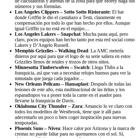
de calculadoras y además de la zona para que Morey haga sus
números y sus fórmulas.
Los Angeles Clippers – Sotto Sotto Ristorante
: El bar
donde Griffin le dio el castañazo a Testi, claramente en
compensación por todo lo que han hecho por ellos. Aunque
igual Griffin ya no está en el equipo…
Los Angeles Lakers – Snapchat
: Mucha pasta aquí, pero
claro, pocos equipos han hecho tanto por esta red social como
Lakers y D’Angelo Russell.
Memphis Grizzlies – Walking Dead
: La AMC metería
dineros por aquí para que el logo de su serie saliera en estos
Grizzlies llenos de retales y trozos de otros sitios.
Minnesotta Timberwolves – Swatch
: Llega Thibs a la
franquicia, así que van a necesitar relojes buenos para ver la
minutada que juega cada jugador…
New Orleans Pelicans – Hansaplast
: Después de todas las
lesiones de este año, esta multinacional de las tiritas y los
esparadrapos va a poner toda la carne en el asador para
llevarse la franquicia de Davis.
Oklahoma City Thunder – Zara
: Amancio lo ve claro con
todos los modelitos de Westbrook, tiene que ir allí para
adecentarlo un poco o bien coger inspiración para nuevas
temporadas.
Phoenix Suns – Nivea
: Hace calor por Arizona y la marca de
cremas no puede faltar para no quemarnos con el sol. Sí,