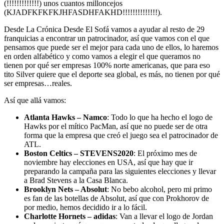
(!!!!!!!!!!!!!) unos cuantos milloncejos
(KJADFKFKFKJHFASDHFAKHD!!!!!!!!!!!!!!).
Desde La Crónica Desde El Sofá vamos a ayudar al resto de 29
franquicias a encontrar un patrocinador, así que vamos con el que
pensamos que puede ser el mejor para cada uno de ellos, lo haremos
en orden alfabético y como vamos a elegir el que queramos no
tienen por qué ser empresas 100% norte americanas, que para eso
tito Silver quiere que el deporte sea global, es más, no tienen por qué
ser empresas…reales.
Así que allá vamos:
Atlanta Hawks – Namco
: Todo lo que ha hecho el logo de
Hawks por el mítico PacMan, así que no puede ser de otra
forma que la empresa que creó el juego sea el patrocinador de
ATL.
Boston Celtics – STEVENS2020
: El próximo mes de
noviembre hay elecciones en USA, así que hay que ir
preparando la campaña para las siguientes elecciones y llevar
a Brad Stevens a la Casa Blanca.
Brooklyn Nets – Absolut
: No bebo alcohol, pero mi primo
es fan de las botellas de Absolut, así que con Prokhorov de
por medio, hemos decidido ir a lo fácil.
Charlotte Hornets – adidas
: Van a llevar el logo de Jordan