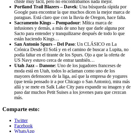
chiste muy fácil, pero no encontrábamos nada mejor.
Portland Trail Blazers – Davek
: Una búsqueda rápida por
Google para encontrar la que muchos dicen la mejor marca de
paraguas. Está claro que con la lluvia de Oregon, hace falta.
Sacramento Kings – Pompadour
: Mítica marca de
infusiones y demás, a más de uno hay que darle alguna por
Sacto para entender y tranquilizarse después de todo lo que
están haciendo Kings…
San Antonio Spurs – Del Paso
: Un CLÁSICO en La
Crónica Desde El Sofá y en el camino de buscar a Lupita, no
podía faltar en el tirante de los Spurs. Ojo a que la oferta de
US Navy estuvo cerca de entrar también…
Utah Jazz – Danone
: Uno de los jugadores franceses de
moda está en Utah, todos lo aclaman como uno de los
mayores defensores de la liga, así que la empresa de yogures
(que tenía pensado ir a por Chicago o San Antonio), mira más
allá y se mete en Salk Lake City para expandir su imagen y de
paso dar muchos Petit Suises a los jovenes para que crezcan
más.
Comparte esto:
Twitter
Facebook
WhatsApp