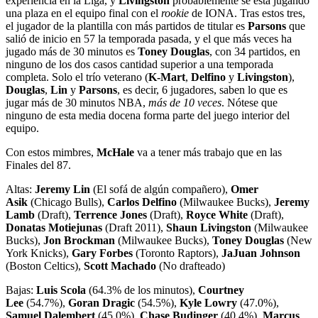
experiencia en la Liga, y
Livingston
probablemente se está jugando
una plaza en el equipo final con el
rookie
de IONA. Tras estos tres,
el jugador de la plantilla con más partidos de titular es
Parsons
que
salió de inicio en 57 la temporada pasada, y el que más veces ha
jugado más de 30 minutos es
Toney Douglas
, con 34 partidos, en
ninguno de los dos casos cantidad superior a una temporada
completa. Solo el trío veterano (
K-Mart
,
Delfino
y
Livingston
),
Douglas
,
Lin
y
Parsons
, es decir, 6 jugadores, saben lo que es
jugar más de 30 minutos NBA,
más de 10 veces
. Nótese que
ninguno de esta media docena forma parte del juego interior del
equipo.
Con estos mimbres,
McHale
va a tener más trabajo que en las
Finales del 87.
Altas:
Jeremy Lin
(El sofá de algún compañero),
Omer
Asik
(Chicago Bulls),
Carlos Delfino
(Milwaukee Bucks),
Jeremy
Lamb
(Draft),
Terrence Jones
(Draft),
Royce White
(Draft),
Donatas Motiejunas
(Draft 2011),
Shaun Livingston
(Milwaukee
Bucks),
Jon Brockman
(Milwaukee Bucks),
Toney Douglas
(New
York Knicks),
Gary Forbes
(Toronto Raptors),
JaJuan Johnson
(Boston Celtics),
Scott Machado
(No drafteado)
Bajas:
Luis Scola
(64.3% de los minutos),
Courtney
Lee
(54.7%),
Goran Dragic
(54.5%),
Kyle Lowry
(47.0%),
Samuel Dalembert
(45.0%),
Chase Budinger
(40.4%),
Marcus