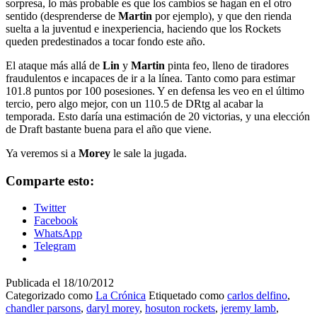
sorpresa, lo más probable es que los cambios se hagan en el otro
sentido (desprenderse de
Martin
por ejemplo), y que den rienda
suelta a la juventud e inexperiencia, haciendo que los Rockets
queden predestinados a tocar fondo este año.
El ataque más allá de
Lin
y
Martin
pinta feo, lleno de tiradores
fraudulentos e incapaces de ir a la línea. Tanto como para estimar
101.8 puntos por 100 posesiones. Y en defensa les veo en el último
tercio, pero algo mejor, con un 110.5 de DRtg al acabar la
temporada. Esto daría una estimación de 20 victorias, y una elección
de Draft bastante buena para el año que viene.
Ya veremos si a
Morey
le sale la jugada.
Comparte esto:
Twitter
Facebook
WhatsApp
Telegram
Publicada el
18/10/2012
Categorizado como
La Crónica
Etiquetado como
carlos delfino
,
chandler parsons
,
daryl morey
,
hosuton rockets
,
jeremy lamb
,