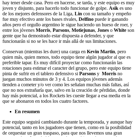
hay tener desde casa. Pero en hacerse, se tarda, y este equipo es muy
joven y disjunto, para hacerlo todo funcionar de golpe.
Asik
es uno
de los mejores defensores de la Liga,
Lin
con su tamaño y empeño
fue muy efectivo ante los bases rivales,
Delfino
puede ir ganando
años pero el orgullo argentino le sigue haciendo un hueso de roer, y
entre los jóvenes
Morris
,
Parsons
,
Motiejunas
,
Jones
o
White
son
gente que ha demostrado estar dispuesta a defender, y que
funcionarán si no se les hace ir más allá de sus limitaciones.
Conservan (mientras les dure) una carga en
Kevin Martin
, pero
quien más, quien menos, todo equipo tiene algún jugador al que es
preferible tapar. Es muy difícil proyectar como funcionarán las
rotaciones para estimar el caracter del grupo, pero este equipo tiene
pinta de sufrir en el tablero defensivo si
Parsons
y
Morris
no
juegan muchos minutos de 3 y 4. Los equipos jóvenes además
tienden a cometer y/o ver como les señalan muchas más faltas, así
que no nos extrañaría que, salvo en la creación de pérdidas, donde
hay más potencial, a los Rockets les cueste llegar a esa media en la
que se abonaron en todos los cuatro factores.
En resumen
Este equipo seguirá cambiando durante la temporada, y aunque hay
potencial, tanto en los jugadores que tienen, como en la posibilidad
de orquestar un gran traspaso, para que nos llevemos una gran