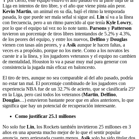
Y por cierto, este equipo estuvo el año pasado en la parte baja de la
Liga en intentos de tiro libre, y el año que viene pinta aún peor.
Kevin Martin
, un animal en su día, bajó el ritmo la temporada
pasada, lo que puede ser mala señal si sigue así.
Lin
sí va a la línea
con frecuencia, pero a un ritmo parecido al que tenía
Kyle Lowry
,
por lo que el equipo tal vez no lo note tanto.
Parsons
y
Patterson
tuvieron un porcentaje de tiros libres intentandos de 5.2% y 4.3%,
de los peores del equipo, y entre los nuevos,
Delfino
y
Douglas
vienen con tasas aún peores, y a
Asik
aunque le hacen faltas, a
veces es a propósito, porque no los mete. Como a los novatos les
cueste ir a la línea, y los jugadores veteranos y el equipo no cambien
de mentalidad, Houston lo va a pasar muy mal para generar con
consistencia la jugada más eficaz en baloncesto.
El tiro de tres, aunque no sea comparable al del año pasado, podría
no estar tan mal. El porcentaje combinado de los jugadores con
experiencia NBA fue de un 32.7% de acierto, que se clasificaría 25º
en la Liga, pero casi todos los veteranos (
Martin
,
Delfino
,
Douglas
…) estuvieron bastante peor que en años anteriores, lo que
significa que hay un potencial de recuperación interesante.
Como justificar 25.1 millones
No solo fue
Lin
, los Rockets también invirtieron 25 millones en 3
años en una apuesta mucho mejor de lo que el sentir popular
anuncia, pero arriesgada cuanto menos.
Asik
solo ha sido titular dos