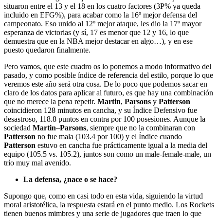
situaron entre el 13 y el 18 en los cuatro factores (3P% ya queda
incluido en EFG%), para acabar como la 16º mejor defensa del
campeonato. Eso unido al 12º mejor ataque, les dio la 17º mayor
esperanza de victorias (y sí, 17 es menor que 12 y 16, lo que
demuestra que en la NBA mejor destacar en algo…), y en ese
puesto quedaron finalmente.
Pero vamos, que este cuadro os lo ponemos a modo informativo del
pasado, y como posible índice de referencia del estilo, porque lo que
veremos este año será otra cosa. De lo poco que podemos sacar en
claro de los datos para aplicar al futuro, es que hay una combinación
que no merece la pena repetir.
Martin
,
Parsons
y
Patterson
coincidieron 128 minutos en cancha, y su Índice Defensivo fue
desastroso, 118.8 puntos en contra por 100 posesiones. Aunque la
sociedad
Martin
–
Parsons
, siempre que no la combinaran con
Patterson
no fue mala (103.4 por 100) y el Índice cuando
Patterson
estuvo en cancha fue prácticamente igual a la media del
equipo (105.5 vs. 105.2), juntos son como un male-female-male, un
trío muy mal avenido.
La defensa, ¿nace o se hace?
Supongo que, como en casi todo en esta vida, siguiendo la virtud
moral aristotélica, la respuesta estará en el punto medio. Los Rockets
tienen buenos mimbres y una serie de jugadores que traen lo que