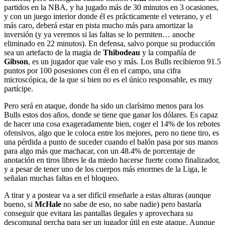
partidos en la NBA, y ha jugado más de 30 minutos en 3 ocasiones,
y con un juego interior donde él es prácticamente el veterano, y el
más caro, deberá estar en pista mucho más para amortizar la
inversión (y ya veremos si las faltas se lo permiten… anoche
eliminado en 22 minutos). En defensa, salvo porque su producción
sea un artefacto de la magia de
Thibodeau
y la compañía de
Gibson
, es un jugador que vale eso y más. Los Bulls recibieron 91.5
puntos por 100 posesiones con él en el campo, una cifra
microscópica, de la que si bien no es el único responsable, es muy
partícipe.
Pero será en ataque, donde ha sido un clarísimo menos para los
Bulls estos dos años, donde se tiene que ganar los dólares. Es capaz
de hacer una cosa exageradamente bien, coger el 14% de los rebotes
ofensivos, algo que le coloca entre los mejores, pero no tiene tiro, es
una pérdida a punto de suceder cuando el balón pasa por sus manos
para algo más que machacar, con un 48.4% de porcentaje de
anotación en tiros libres le da miedo hacerse fuerte como finalizador,
y a pesar de tener uno de los cuerpos más enormes de la Liga, le
señalan muchas faltas en el bloqueo.
A tirar y a postear va a ser difícil enseñarle a estas alturas (aunque
bueno, si
McHale
no sabe de eso, no sabe nadie) pero bastaría
conseguir que evitara las pantallas ilegales y aprovechara su
descomunal percha para ser un jugador útil en este ataque. Aunque