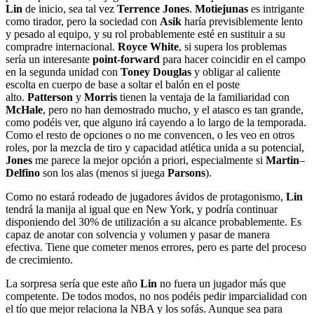
Lin
de inicio, sea tal vez
Terrence Jones
.
Motiejunas
es intrigante
como tirador, pero la sociedad con
Asik
haría previsiblemente lento
y pesado al equipo, y su rol probablemente esté en sustituir a su
compradre internacional.
Royce White
, si supera los problemas
sería un interesante
point-forward
para hacer coincidir en el campo
en la segunda unidad con
Toney Douglas
y obligar al caliente
escolta en cuerpo de base a soltar el balón en el poste
alto.
Patterson
y
Morris
tienen la ventaja de la familiaridad con
McHale
, pero no han demostrado mucho, y el atasco es tan grande,
como podéis ver, que alguno irá cayendo a lo largo de la temporada.
Como el resto de opciones o no me convencen, o les veo en otros
roles, por la mezcla de tiro y capacidad atlética unida a su potencial,
Jones
me parece la mejor opción a priori, especialmente si
Martin
–
Delfino
son los alas (menos si juega
Parsons
).
Como no estará rodeado de jugadores ávidos de protagonismo,
Lin
tendrá la manija al igual que en New York, y podría continuar
disponiendo del 30% de utilización a su alcance probablemente. Es
capaz de anotar con solvencia y volumen y pasar de manera
efectiva. Tiene que cometer menos errores, pero es parte del proceso
de crecimiento.
La sorpresa sería que este año
Lin
no fuera un jugador más que
competente. De todos modos, no nos podéis pedir imparcialidad con
el tío que mejor relaciona la NBA y los sofás. Aunque sea para