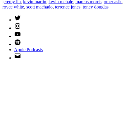
jeremy lin
,
kevin martin
,
kevin mchale
,
marcus morris
,
omer asik
,
royce white
,
scott machado
,
terrence jones
,
toney douglas
Twitter
Instagram
YouTube
Spotify
Apple Podcasts
Email