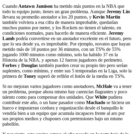
Cuando
Antawn Jamison
ha metido más puntos en la NBA que
todo tu equipo junto, tienes un gran problema. Aunque
Jeremy Lin
llevara su promedio anotador a los 20 puntos, y
Kevin Martin
también volviera a esa cifra de manera improbable, quedarían
muchos puntos por meter, y los Rockets no tienen el talento, en
condiciones normales, para hacerlo de manera eficiente.
Jeremy
Lamb
podría convertirse en un anotador excelente en el futuro, pero
que lo sea desde ya, es improbable. Por ejemplo, novatos que hayan
metido más de 18 puntos por 36 minutos, con un TS% de 55%
jugando 1000 minutos como mínimo, solo ha habido 37 en la
Historia de la NBA, y apenas 12 fueron jugadores de perímetro.
Forbes
y
Douglas
también pueden crear su propio tiro pero serían
suplentes, como mínimo, y entre sus 5 temporadas en la Liga, solo la
primera de
Toney
superó de refilón el listón de la media en TS%.
Si no mejoran varios jugadores como anotadores,
McHale
va a tener
un problema, porque ahora mismo hay carencias flagrantes y poco
talento como para compensar dos unidades. Que
White
pudiera
contribuir este año, o un base pasador como
Machado
se hiciera un
hueco e impusieran cordura y organización desde el banquillo le
vendría bien a un equipo que acumula incapaces frente al aro por
sus propios medios y chupones con pretensiones bajo un mismo
pabellón.