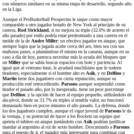
con números similares en su misma etapa de desarrollo, segundo año
en la Liga.
Aunque el ProBasketball Prospectus le saque como mayor
comparable a otro jugador botado de New York al principio de su
carrera,
Rod Strickland
, si no mejora su triple (32.0% de acierto el
año pasado) por estilo podría estar predestinado a una carrera en el
molde de la de
Andre Miller
: un efectivo jugador en ataque, que
siempre logra que la jugada acabe cerca del aro, bien sea con sus
mañosos pases, o plantándose él mismo en la canasta, aunque en su
caso a día de hoy, parezca necesitar más la ayuda del bloqueo que
un
Miller
que se sabía buscar espacios con bote y paciencia. Al
igual que al veterano base, le ayudará muchísimo que le rodeen
tiradores, especialmente si el hombre alto es
Asik
, y en
Delfino
y
Martin
tiene dos jugadores con cierta reputación, aunque su
producción esté retrocediendo.
Parsons
aunque sorprendió como
tirador el pasado año, por lo inesperado, tiene un peor porcentaje
que
Delfino
, y la opción de hacer al equipo pequeño, utilizándolo de
ala-pívot, donde su 33.7% en triples sí tendría valor, no funcionó
demasiado bien en pocos minutos el año pasado. La defensa, donde
los dos jugadores cumplen, aunque el vigor juvenil de
Parsons
le da
la ventaja, y su potencial de hacer a los Rockets un equipo que
aprieta el tablero en ataque juntándolo con
Asik
podrían justificar
mandar al argentino al rol de sexto hombre. Descartando a
Parsons
para el puesto de 4, el jugador más interesante para combinar con