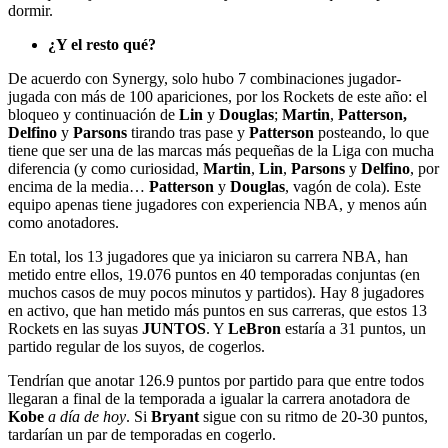
dormir.
¿Y el resto qué?
De acuerdo con Synergy, solo hubo 7 combinaciones jugador-
jugada con más de 100 apariciones, por los Rockets de este año: el
bloqueo y continuación de
Lin
y
Douglas
;
Martin
,
Patterson,
Delfino
y
Parsons
tirando tras pase y
Patterson
posteando, lo que
tiene que ser una de las marcas más pequeñas de la Liga con mucha
diferencia (y como curiosidad,
Martin
,
Lin
,
Parsons
y
Delfino
, por
encima de la media…
Patterson
y
Douglas
, vagón de cola). Este
equipo apenas tiene jugadores con experiencia NBA, y menos aún
como anotadores.
En total, los 13 jugadores que ya iniciaron su carrera NBA, han
metido entre ellos, 19.076 puntos en 40 temporadas conjuntas (en
muchos casos de muy pocos minutos y partidos). Hay 8 jugadores
en activo, que han metido más puntos en sus carreras, que estos 13
Rockets en las suyas
JUNTOS
. Y
LeBron
estaría a 31 puntos, un
partido regular de los suyos, de cogerlos.
Tendrían que anotar 126.9 puntos por partido para que entre todos
llegaran a final de la temporada a igualar la carrera anotadora de
Kobe
a día de hoy
. Si
Bryant
sigue con su ritmo de 20-30 puntos,
tardarían un par de temporadas en cogerlo.