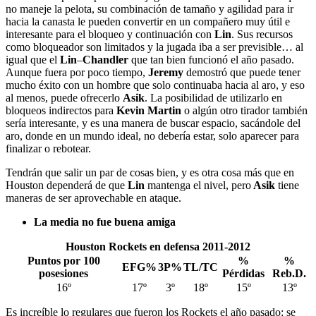
no maneje la pelota, su combinación de tamaño y agilidad para ir
hacia la canasta le pueden convertir en un compañero muy útil e
interesante para el bloqueo y continuación con
Lin
. Sus recursos
como bloqueador son limitados y la jugada iba a ser previsible… al
igual que el
Lin
–
Chandler
que tan bien funcionó el año pasado.
Aunque fuera por poco tiempo,
Jeremy
demostró que puede tener
mucho éxito con un hombre que solo continuaba hacia al aro, y eso
al menos, puede ofrecerlo
Asik
. La posibilidad de utilizarlo en
bloqueos indirectos para
Kevin Martin
o algún otro tirador también
sería interesante, y es una manera de buscar espacio, sacándole del
aro, donde en un mundo ideal, no debería estar, solo aparecer para
finalizar o rebotear.
Tendrán que salir un par de cosas bien, y es otra cosa más que en
Houston dependerá de que
Lin
mantenga el nivel, pero
Asik
tiene
maneras de ser aprovechable en ataque.
La media no fue buena amiga
Houston Rockets en defensa 2011-2012
Puntos por 100
%
%
EFG%
3P%
TL/TC
posesiones
Pérdidas
Reb.D.
16º
17º
3º
18º
15º
13º
Es increíble lo regulares que fueron los Rockets el año pasado: se