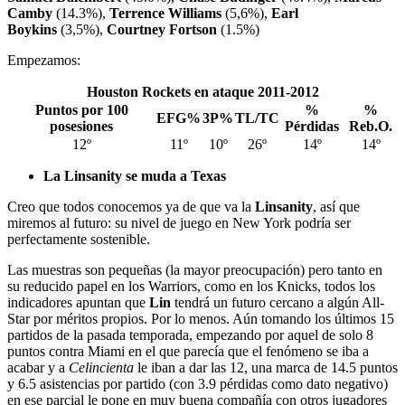
Camby
(14.3%),
Terrence Williams
(5,6%),
Earl
Boykins
(3,5%),
Courtney Fortson
(1.5%)
Empezamos:
Houston Rockets en ataque 2011-2012
Puntos por 100
%
%
EFG%
3P%
TL/TC
posesiones
Pérdidas
Reb.O.
12º
11º
10º
26º
14º
14º
La Linsanity se muda a Texas
Creo que todos conocemos ya de que va la
Linsanity
, así que
miremos al futuro: su nivel de juego en New York podría ser
perfectamente sostenible.
Las muestras son pequeñas (la mayor preocupación) pero tanto en
su reducido papel en los Warriors, como en los Knicks, todos los
indicadores apuntan que
Lin
tendrá un futuro cercano a algún All-
Star por méritos propios. Por lo menos. Aún tomando los últimos 15
partidos de la pasada temporada, empezando por aquel de solo 8
puntos contra Miami en el que parecía que el fenómeno se iba a
acabar y a
Celincienta
le iban a dar las 12, una marca de 14.5 puntos
y 6.5 asistencias por partido (con 3.9 pérdidas como dato negativo)
en ese parcial le pone en muy buena compañía con otros jugadores