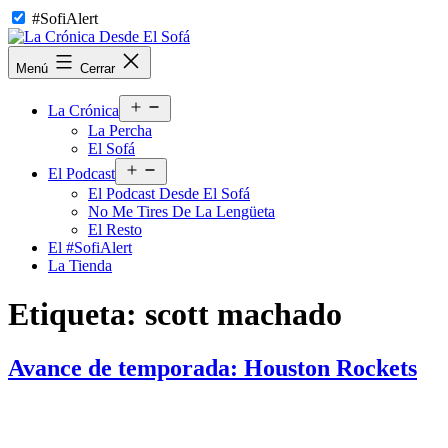
Saltar
#SofiAlert
al
contenido
La
Menú
Cerrar
Crónica
Desde
Abrir
El
La Crónica
el
Sofá
La Percha
menú
El Sofá
Abrir
El Podcast
el
El Podcast Desde El Sofá
menú
No Me Tires De La Lengüeta
El Resto
El #SofiAlert
La Tienda
Etiqueta:
scott machado
Avance de temporada: Houston Rockets