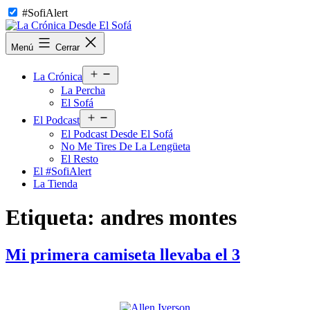
Saltar
#SofiAlert
al
contenido
La
Menú
Cerrar
Crónica
Desde
Abrir
El
La Crónica
el
Sofá
La Percha
menú
El Sofá
Abrir
El Podcast
el
El Podcast Desde El Sofá
menú
No Me Tires De La Lengüeta
El Resto
El #SofiAlert
La Tienda
Etiqueta:
andres montes
Mi primera camiseta llevaba el 3