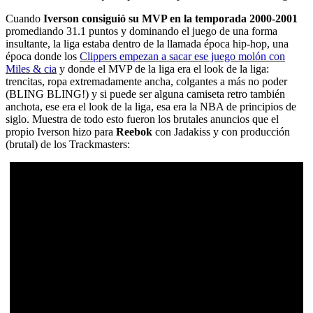
Cuando
Iverson consiguió su MVP en la temporada 2000-2001
promediando 31.1 puntos y dominando el juego de una forma
insultante, la liga estaba dentro de la llamada época hip-hop, una
época donde los
Clippers empezan a sacar ese juego molón con
Miles & cia
y donde el MVP de la liga era el look de la liga:
trencitas, ropa extremadamente ancha, colgantes a más no poder
(BLING BLING!) y si puede ser alguna camiseta retro también
anchota, ese era el look de la liga, esa era la NBA de principios de
siglo. Muestra de todo esto fueron los brutales anuncios que el
propio Iverson hizo para
Reebok
con Jadakiss y con producción
(brutal) de los Trackmasters: