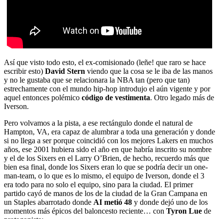
Así que visto todo esto, el ex-comisionado (leñe! que raro se hace
escribir esto)
David Stern
viendo que la cosa se le iba de las manos
y no le gustaba que se relacionara la NBA tan (pero que tan)
estrechamente con el mundo hip-hop introdujo el aún vigente y por
aquel entonces polémico
código de vestimenta
. Otro legado más de
Iverson.
Pero volvamos a la pista, a ese rectángulo donde el natural de
Hampton, VA, era capaz de alumbrar a toda una generación y donde
si no llega a ser porque coincidió con los mejores Lakers en muchos
años, ese 2001 hubiera sido el año en que habría inscrito su nombre
y el de los Sixers en el Larry O’Brien, de hecho, recuerdo más que
bien esa final, donde los Sixers eran lo que se podría decir un one-
man-team, o lo que es lo mismo, el equipo de Iverson, donde el 3
era todo para no solo el equipo, sino para la ciudad. El primer
partido cayó de manos de los de la ciudad de la Gran Campana en
un Staples abarrotado donde
AI metió 48
y donde dejó uno de los
momentos más épicos del baloncesto reciente… con
Tyron Lue
de