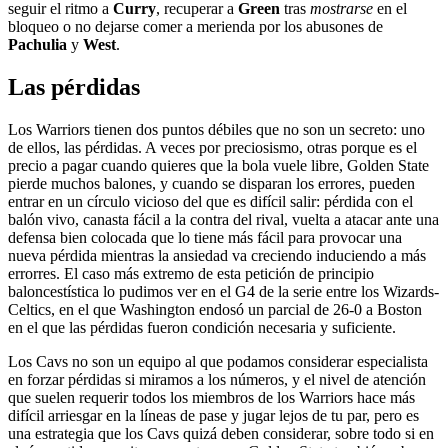
seguir el ritmo a
Curry
, recuperar a
Green
tras
mostrarse
en el
bloqueo o no dejarse comer a merienda por los abusones de
Pachulia
y
West
.
Las pérdidas
Los Warriors tienen dos puntos débiles que no son un secreto: uno
de ellos, las pérdidas. A veces por preciosismo, otras porque es el
precio a pagar cuando quieres que la bola vuele libre, Golden State
pierde muchos balones, y cuando se disparan los errores, pueden
entrar en un círculo vicioso del que es difícil salir: pérdida con el
balón vivo, canasta fácil a la contra del rival, vuelta a atacar ante una
defensa bien colocada que lo tiene más fácil para provocar una
nueva pérdida mientras la ansiedad va creciendo induciendo a más
errorres. El caso más extremo de esta petición de principio
baloncestística lo pudimos ver en el G4 de la serie entre los Wizards-
Celtics, en el que Washington endosó un parcial de 26-0 a Boston
en el que las pérdidas fueron condición necesaria y suficiente.
Los Cavs no son un equipo al que podamos considerar especialista
en forzar pérdidas si miramos a los números, y el nivel de atención
que suelen requerir todos los miembros de los Warriors hace más
difícil arriesgar en la líneas de pase y jugar lejos de tu par, pero es
una estrategia que los Cavs quizá deben considerar, sobre todo si en