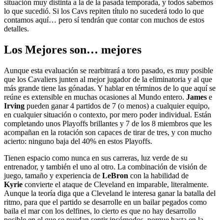
situación muy distinta a la de la pasada temporada, y todos sabemos
lo que sucedió. Si los Cavs repiten título no sucederá todo lo que
contamos aquí… pero sí tendrán que contar con muchos de estos
detalles.
Los Mejores son… mejores
Aunque esta evaluación se rearbitrará a toro pasado, es muy posible
que los Cavaliers junten al mejor jugador de la eliminatoria y al que
más grande tiene las gónadas. Y hablar en términos de lo que aquí se
reúne es extensible en muchas ocasiones al Mundo entero.
James
e
Irving
pueden ganar 4 partidos de 7 (o menos) a cualquier equipo,
en cualquier situación o contexto, por mero poder individual. Están
completando unos Playoffs brillantes y 7 de los 8 miembros que les
acompañan en la rotación son capaces de tirar de tres, y con mucho
acierto: ninguno baja del 40% en estos Playoffs.
Tienen espacio como nunca en sus carreras, luz verde de su
entrenador, y también el uno al otro. La combinación de visión de
juego, tamaño y experiencia de
LeBron
con la habilidad de
Kyrie
convierte el ataque de Cleveland en imparable, literalmente.
Aunque la teoría diga que a Cleveland le interesa ganar la batalla del
ritmo, para que el partido se desarrolle en un bailar pegados como
baila el mar con los delfines, lo cierto es que no hay desarrollo
posible en el que se puedan sentir incómodos, porque hasta en la