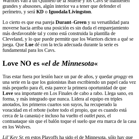
Warriors van a un Quinteto de la Muerte y los Cavs se mantienen
grandes y abusones, algún interior va a tener que defender el
perímetro, y será
KD
o
Iguodala
/
Livingston
.
Lo cierto es que esa pareja
Durant
–
Green
y su versatilidad para
moverse hacia arriba una posición es sin duda el emparejamiento
más desfavorable tal y como está construida la plantilla de
Cleveland, y lo que puede permitir que los Warriors dicten a qué se
juega. Que
Lue
dé con la tecla adecuada durante la serie es
fundamental para los Cavs.
Love NO es «
el de Minnesota
«
Tras estar fuera por lesión hace un par de años, y quedar
groggy
en
una serie en la que los guionistas iban escribiendo un papel cada vez
más pequeño para él, esta parece la primera oportunidad de que
Love
sea importante en Los Finales de cabo a rabo. Llega sano, en
forma, y más integrado que nunca. Lidera al equipo en triples
anotados, los primeros cuartos son suyos, ha recuperado la
voracidad en el rebote (sobre todo el propio, que es cuando está
cerca de la canasta) e incluso ha vuelto el
outlet pass
, el
contraataque sin que el balón toque el suelo que era marca de la casa
en los Wolves.
Lil’ Kev Sr.
en estos Playoffs ha sido el de Minnesota, sólo hay que