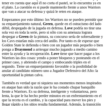
tener en cuenta que aquí él no corta el pastel, se lo encuentra ya en
el plato. La cuestión es si puede mantenerlo frente a unos Warriors
que van a atacar su defensa y quizá le reten en ataque.
Empezamos por esto último: los Warriors no se pueden permitir que
su emparejamiento natural,
Green
, quede en el ostracismo del lado
débil, despegado de la jugada en defensa.
Love
podría no tirar una
sola vez en toda la serie, pero si sólo con su amenaza lograra
despegar a
Green
de la pintura, su concurso sería de sobresaliente y
los Cavs estarían más cerca del anillo. Por tanto es de esperar que
Golden State le defienda o bien con un jugador más pequeño o bien
ponga a
Draymond
a arriesgar mucho jugando a medio camino
entre la ayuda y la recuperación.
Love
tiene que hacer pagar a los
Warriors las dos cosas: yendo a poner bloqueos y posteando en el
primer caso, y abriendo el campo y embocando triples en el
segundo. Tiene un emparejamiento favorable o la posibilidad de
anular al candidato número uno a Jugador Defensivo del Año: la
oportunidad la pintan calva.
También es verdad que ni siquiera sus momentos menos inspirados
en ataque han sido la razón que le ha costado chupar banquillo
frente a Warriors. Es su defensa, inteligente y voluntariosa, pero
lenta, la que le ha hecho perder minutos en un enfrentamiento en el
que la receta es el cambio, y la capacidad para mover los pies y
llegar rápido a los sitios resulta fundamental. Además, la transición