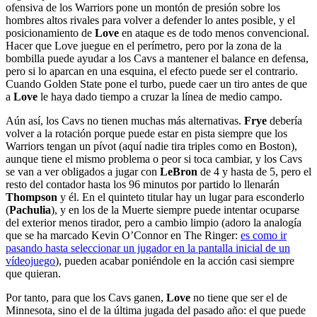
ofensiva de los Warriors pone un montón de presión sobre los
hombres altos rivales para volver a defender lo antes posible, y el
posicionamiento de
Love
en ataque es de todo menos convencional.
Hacer que Love juegue en el perímetro, pero por la zona de la
bombilla puede ayudar a los Cavs a mantener el balance en defensa,
pero si lo aparcan en una esquina, el efecto puede ser el contrario.
Cuando Golden State pone el turbo, puede caer un tiro antes de que
a
Love
le haya dado tiempo a cruzar la línea de medio campo.
Aún así, los Cavs no tienen muchas más alternativas.
Frye
debería
volver a la rotación porque puede estar en pista siempre que los
Warriors tengan un pívot (aquí nadie tira triples como en Boston),
aunque tiene el mismo problema o peor si toca cambiar, y los Cavs
se van a ver obligados a jugar con
LeBron
de 4 y hasta de 5, pero el
resto del contador hasta los 96 minutos por partido lo llenarán
Thompson
y él. En el quinteto titular hay un lugar para esconderlo
(
Pachulia
), y en los de la Muerte siempre puede intentar ocuparse
del exterior menos tirador, pero a cambio limpio (adoro la analogía
que se ha marcado Kevin O’Connor en The Ringer:
es como ir
pasando hasta seleccionar un jugador en la pantalla inicial de un
vídeojuego
), pueden acabar poniéndole en la acción casi siempre
que quieran.
Por tanto, para que los Cavs ganen,
Love
no tiene que ser el de
Minnesota, sino el de la última jugada del pasado año: el que puede