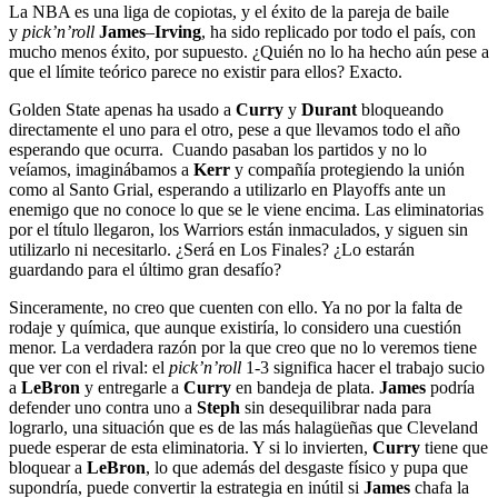
La NBA es una liga de copiotas, y el éxito de la pareja de baile
y
pick’n’roll
James
–
Irving
, ha sido replicado por todo el país, con
mucho menos éxito, por supuesto. ¿Quién no lo ha hecho aún pese a
que el límite teórico parece no existir para ellos? Exacto.
Golden State apenas ha usado a
Curry
y
Durant
bloqueando
directamente el uno para el otro, pese a que llevamos todo el año
esperando que ocurra. Cuando pasaban los partidos y no lo
veíamos, imaginábamos a
Kerr
y compañía protegiendo la unión
como al Santo Grial, esperando a utilizarlo en Playoffs ante un
enemigo que no conoce lo que se le viene encima. Las eliminatorias
por el título llegaron, los Warriors están inmaculados, y siguen sin
utilizarlo ni necesitarlo. ¿Será en Los Finales? ¿Lo estarán
guardando para el último gran desafío?
Sinceramente, no creo que cuenten con ello. Ya no por la falta de
rodaje y química, que aunque existiría, lo considero una cuestión
menor. La verdadera razón por la que creo que no lo veremos tiene
que ver con el rival: el
pick’n’roll
1-3 significa hacer el trabajo sucio
a
LeBron
y entregarle a
Curry
en bandeja de plata.
James
podría
defender uno contra uno a
Steph
sin desequilibrar nada para
lograrlo, una situación que es de las más halagüeñas que Cleveland
puede esperar de esta eliminatoria. Y si lo invierten,
Curry
tiene que
bloquear a
LeBron
, lo que además del desgaste físico y pupa que
supondría, puede convertir la estrategia en inútil si
James
chafa la