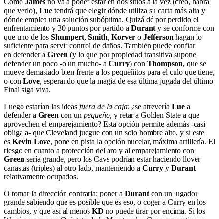
Como
James
no va a poder estar en dos sitios a la vez (creo, habrá
que verlo),
Lue
tendrá que elegir dónde utiliza su carta más alta y
dónde emplea una solución subóptima. Quizá dé por perdido el
enfrentamiento y 30 puntos por partido a
Durant
y se conforme con
que uno de los
Shumpert
,
Smith
,
Korver
o
Jefferson
hagan lo
suficiente para servir control de daños. También puede confiar
en defender a
Green
(y lo que por propiedad transitiva supone,
defender un poco -o un mucho- a
Curry
) con
Thompson
, que se
mueve demasiado bien frente a los pequeñitos para el culo que tiene,
o con
Love
, esperando que la magia de esa última jugada del último
Final siga viva.
Luego estarían las ideas
fuera de la caja
: ¿se atrevería
Lue
a
defender a
Green
con un
pequeño
, y retar a Golden State a que
aprovechen el emparejamiento? Esta opción permite además -casi
obliga a- que Cleveland juegue con un solo hombre alto, y si este
es
Kevin Love
, pone en pista la opción nucelar, máxima artillería. El
riesgo en cuanto a protección del aro y al emparejamiento con
Green
sería grande, pero los Cavs podrían estar haciendo llover
canastas (triples) al otro lado, manteniendo a
Curry
y
Durant
relativamente ocupados.
O tomar la dirección contraria: poner a
Durant
con un jugador
grande sabiendo que es posible que es eso, o coger a Curry en los
cambios, y que así al menos
KD
no puede tirar por encima. Si los