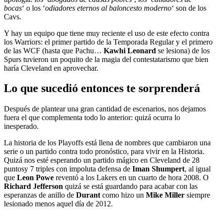
bocas
‘ o los ‘
odiadores eternos al baloncesto moderno
‘ son de los
Cavs.
Y hay un equipo que tiene muy reciente el uso de este efecto contra
los Warriors: el primer partido de la Temporada Regular y el primero
de las WCF (hasta que Pachu…
Kawhi Leonard
se lesiona) de los
Spurs tuvieron un poquito de la magia del contestatarismo que bien
haría Cleveland en aprovechar.
Lo que sucedió entonces te sorprenderá
Después de plantear una gran cantidad de escenarios, nos dejamos
fuera el que complementa todo lo anterior: quizá ocurra lo
inesperado.
La historia de los Playoffs está llena de nombres que cambiaron una
serie o un partido contra todo pronóstico, para vivir en la Historia.
Quizá nos esté esperando un partido mágico en Cleveland de 28
puntosy 7 triples con impoluta defensa de
Iman Shumpert
, al igual
que
Leon Powe
reventó a los Lakers en un cuarto de hora 2008. O
Richard Jefferson
quizá se está guardando para acabar con las
esperanzas de anillo de
Durant
como hizo un
Mike Miller
siempre
lesionado menos aquel día de 2012.