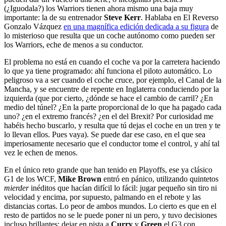
(¿Iguodala?) los Warriors tienen ahora mismo una baja muy
importante: la de su entrenador
Steve Kerr
. Hablaba en El Reverso
Gonzalo Vázquez
en una magnífica edición dedicada a su figura
de
lo misterioso que resulta que un coche autónomo como pueden ser
los Warriors, eche de menos a su conductor.
El problema no está en cuando el coche va por la carretera haciendo
lo que ya tiene programado: ahí funciona el piloto automático. Lo
peligroso va a ser cuando el coche cruce, por ejemplo, el Canal de la
Mancha, y se encuentre de repente en Inglaterra conduciendo por la
izquierda (que por cierto, ¿dónde se hace el cambio de carril? ¿En
medio del túnel? ¿En la parte proporcional de lo que ha pagado cada
uno? ¿en el extremo francés? ¿en el del Brexit? Por curiosidad me
habéis hecho buscarlo, y resulta que tú dejas el coche en un tren y te
lo llevan ellos. Pues vaya). Se puede dar ese caso, en el que sea
imperiosamente necesario que el conductor tome el control, y ahí tal
vez le echen de menos.
En el único reto grande que han tenido en Playoffs, ese ya clásico
G1 de los WCF,
Mike Brown
entró en pánico, utilizando quintetos
mierder
inéditos que hacían difícil lo fácil: jugar pequeño sin tiro ni
velocidad y encima, por supuesto, palmando en el rebote y las
distancias cortas. Lo peor de ambos mundos. Lo cierto es que en el
resto de partidos no se le puede poner ni un pero, y tuvo decisiones
incluso brillantes: dejar en pista a
Curry
y
Green
el G3 con