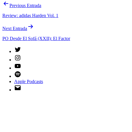
Navegación
Previous Entrada
de
Review: adidas Harden Vol. 1
entradas
Next Entrada
PO Desde El Sofá (XXII): El Factor
Twitter
Instagram
YouTube
Spotify
Apple Podcasts
Email