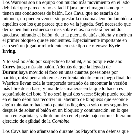
Los Warriors son un equipo con mucho más movimiento en el lado
débil del que parece, y no es fácil fijarse por el magnetismo que
tienen sus conductores de balón. Los Cavs, que no estarán de
miranda, no pueden vencer sin prestar la máxima atención también a
aquellos con los que parece que no va la jugada. Será necesario que
derrochen tanto esfuerzo o más sobre ellos: no estará permitido
quedarse mirando el balón, dejar la puerta de atrás abierta y morir en
el primer bloqueo que te encuentres. Especialmente importante en
esto será un jugador reincidente en este tipo de ofensas:
Kyrie
Irving
.
Y lo será no sólo por sospechoso habitual, sino porque este año
Curry
juega más sin balón. Además de que la llegada de
Durant
haya movido el foco en unas cuantas posesiones por
partido, quizá pensando en este enfrentamiento como juego final, los
Warriors llevan toda la temporada tratando de encontrar la versión
más libre de su base, y una de las maneras en la que lo hacen es
separándole del bote. Y no será igual dos veces:
Steph
puede recibir
en el lado débil tras recorrer un laberinto de bloqueos que esconde
algún minotauro haciendo pantallas ilegales, o sólo unos segundos
después de soltar el balón en un bloqueo y continuación, en lo que
tarda en esprintar y salir de un rizo en el poste bajo como si fuera un
ejercicio de agilidad de la
Combine
.
Los Cavs han ido afianzando durante los Playoffs una defensa que