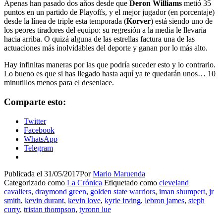
Apenas han pasado dos años desde que
Deron Williams
metió 35
puntos en un partido de Playoffs, y el mejor jugador (en porcentaje)
desde la línea de triple esta temporada (
Korver
) está siendo uno de
los peores tiradores del equipo: su regresión a la media le llevaría
hacia arriba. O quizá alguna de las estrellas factura una de las
actuaciones más inolvidables del deporte y ganan por lo más alto.
Hay infinitas maneras por las que podría suceder esto y lo contrario.
Lo bueno es que si has llegado hasta aquí ya te quedarán unos… 10
minutillos menos para el desenlace.
Comparte esto:
Twitter
Facebook
WhatsApp
Telegram
Publicada el
31/05/2017
Por
Mario Maruenda
Categorizado como
La Crónica
Etiquetado como
cleveland
cavaliers
,
draymond green
,
golden state warriors
,
iman shumpert
,
jr
smith
,
kevin durant
,
kevin love
,
kyrie irving
,
lebron james
,
steph
curry
,
tristan thompson
,
tyronn lue