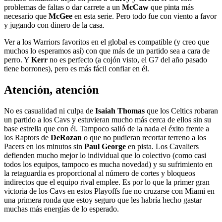
problemas de faltas o dar carrete a un
McCaw
que pinta más
necesario que
McGee
en esta serie. Pero todo fue con viento a favor
y jugando con dinero de la casa.
Ver a los Warriors favoritos en el global es compatible (y creo que
muchos lo esperamos así) con que más de un partido sea a cara de
perro. Y
Kerr
no es perfecto (a cojón visto, el G7 del año pasado
tiene borrones), pero es más fácil confiar en él.
Atención, atención
No es casualidad ni culpa de
Isaiah Thomas
que los Celtics robaran
un partido a los Cavs y estuvieran mucho más cerca de ellos sin su
base estrella que con él. Tampoco salió de la nada el éxito frente a
los Raptors de
DeRozan
o que no pudieran recortar terreno a los
Pacers en los minutos sin
Paul George
en pista. Los Cavaliers
defienden mucho mejor lo individual que lo colectivo (como casi
todos los equipos, tampoco es mucha novedad) y su sufrimiento en
la retaguardia es proporcional al número de cortes y bloqueos
indirectos que el equipo rival emplee. Es por lo que la primer gran
victoria de los Cavs en estos Playoffs fue no cruzarse con Miami en
una primera ronda que estoy seguro que les habría hecho gastar
muchas más energías de lo esperado.