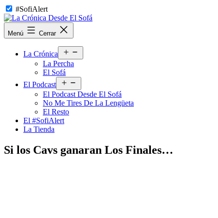
Saltar
#SofiAlert
al
contenido
La
Menú
Cerrar
Crónica
Desde
Abrir
El
La Crónica
el
Sofá
La Percha
menú
El Sofá
Abrir
El Podcast
el
El Podcast Desde El Sofá
menú
No Me Tires De La Lengüeta
El Resto
El #SofiAlert
La Tienda
Si los Cavs ganaran Los Finales…