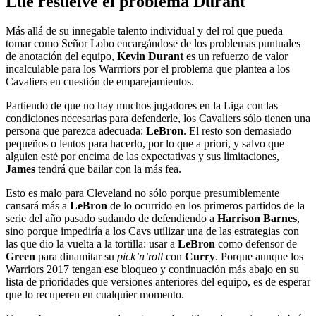
Lue resuelve el problema Durant
Más allá de su innegable talento individual y del rol que pueda
tomar como Señor Lobo encargándose de los problemas puntuales
de anotación del equipo,
Kevin Durant
es un refuerzo de valor
incalculable para los Warrriors por el problema que plantea a los
Cavaliers en cuestión de emparejamientos.
Partiendo de que no hay muchos jugadores en la Liga con las
condiciones necesarias para defenderle, los Cavaliers sólo tienen una
persona que parezca adecuada:
LeBron
. El resto son demasiado
pequeños o lentos para hacerlo, por lo que a priori, y salvo que
alguien esté por encima de las expectativas y sus limitaciones,
James
tendrá que bailar con la más fea.
Esto es malo para Cleveland no sólo porque presumiblemente
cansará más a
LeBron
de lo ocurrido en los primeros partidos de la
serie del año pasado
sudando de
defendiendo a
Harrison Barnes
,
sino porque impediría a los Cavs utilizar una de las estrategias con
las que dio la vuelta a la tortilla: usar a
LeBron
como defensor de
Green
para dinamitar su
pick’n’roll
con
Curry
. Porque aunque los
Warriors 2017 tengan ese bloqueo y continuación más abajo en su
lista de prioridades que versiones anteriores del equipo, es de esperar
que lo recuperen en cualquier momento.