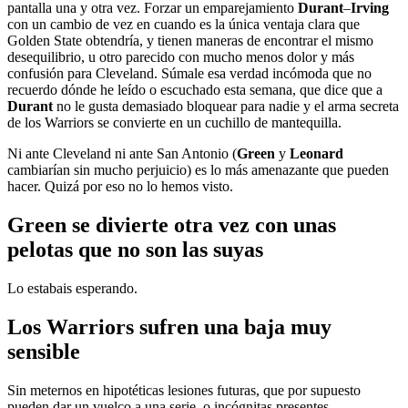
pantalla una y otra vez. Forzar un emparejamiento
Durant
–
Irving
con un cambio de vez en cuando es la única ventaja clara que
Golden State obtendría, y tienen maneras de encontrar el mismo
desequilibrio, u otro parecido con mucho menos dolor y más
confusión para Cleveland. Súmale esa verdad incómoda que no
recuerdo dónde he leído o escuchado esta semana, que dice que a
Durant
no le gusta demasiado bloquear para nadie y el arma secreta
de los Warriors se convierte en un cuchillo de mantequilla.
Ni ante Cleveland ni ante San Antonio (
Green
y
Leonard
cambiarían sin mucho perjuicio) es lo más amenazante que pueden
hacer. Quizá por eso no lo hemos visto.
Green se divierte otra vez con unas
pelotas que no son las suyas
Lo estabais esperando.
Los Warriors sufren una baja muy
sensible
Sin meternos en hipotéticas lesiones futuras, que por supuesto
pueden dar un vuelco a una serie, o incógnitas presentes