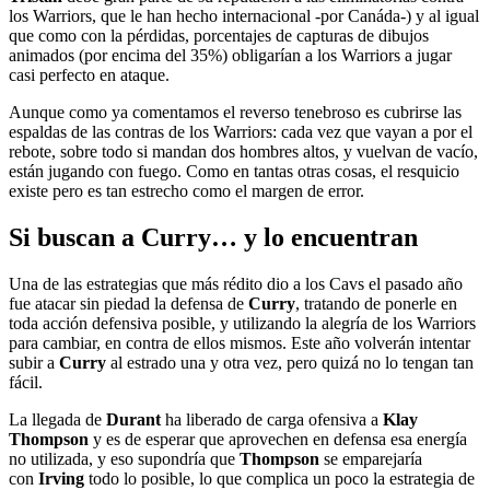
los Warriors, que le han hecho internacional -por Canáda-) y al igual
que como con la pérdidas, porcentajes de capturas de dibujos
animados (por encima del 35%) obligarían a los Warriors a jugar
casi perfecto en ataque.
Aunque como ya comentamos el reverso tenebroso es cubrirse las
espaldas de las contras de los Warriors: cada vez que vayan a por el
rebote, sobre todo si mandan dos hombres altos, y vuelvan de vacío,
están jugando con fuego. Como en tantas otras cosas, el resquicio
existe pero es tan estrecho como el margen de error.
Si buscan a Curry… y lo encuentran
Una de las estrategias que más rédito dio a los Cavs el pasado año
fue atacar sin piedad la defensa de
Curry
, tratando de ponerle en
toda acción defensiva posible, y utilizando la alegría de los Warriors
para cambiar, en contra de ellos mismos. Este año volverán intentar
subir a
Curry
al estrado una y otra vez, pero quizá no lo tengan tan
fácil.
La llegada de
Durant
ha liberado de carga ofensiva a
Klay
Thompson
y es de esperar que aprovechen en defensa esa energía
no utilizada, y eso supondría que
Thompson
se emparejaría
con
Irving
todo lo posible, lo que complica un poco la estrategia de