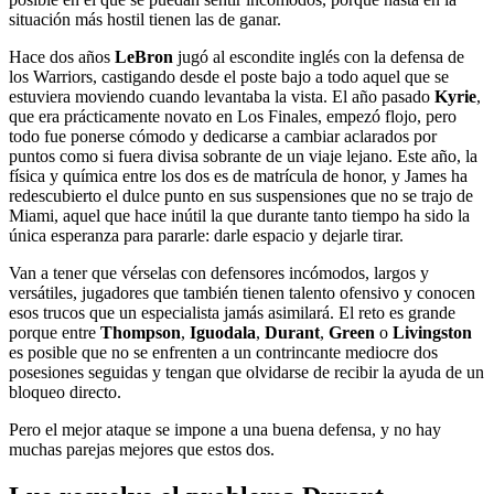
situación más hostil tienen las de ganar.
Hace dos años
LeBron
jugó al escondite inglés con la defensa de
los Warriors, castigando desde el poste bajo a todo aquel que se
estuviera moviendo cuando levantaba la vista. El año pasado
Kyrie
,
que era prácticamente novato en Los Finales, empezó flojo, pero
todo fue ponerse cómodo y dedicarse a cambiar aclarados por
puntos como si fuera divisa sobrante de un viaje lejano. Este año, la
física y química entre los dos es de matrícula de honor, y James ha
redescubierto el dulce punto en sus suspensiones que no se trajo de
Miami, aquel que hace inútil la que durante tanto tiempo ha sido la
única esperanza para pararle: darle espacio y dejarle tirar.
Van a tener que vérselas con defensores incómodos, largos y
versátiles, jugadores que también tienen talento ofensivo y conocen
esos trucos que un especialista jamás asimilará. El reto es grande
porque entre
Thompson
,
Iguodala
,
Durant
,
Green
o
Livingston
es posible que no se enfrenten a un contrincante mediocre dos
posesiones seguidas y tengan que olvidarse de recibir la ayuda de un
bloqueo directo.
Pero el mejor ataque se impone a una buena defensa, y no hay
muchas parejas mejores que estos dos.