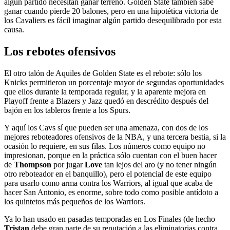
algún partido necesitan ganar terreno. Golden State también sabe
ganar cuando pierde 20 balones, pero en una hipotética victoria de
los Cavaliers es fácil imaginar algún partido desequilibrado por esta
causa.
Los rebotes ofensivos
El otro talón de Aquiles de Golden State es el rebote: sólo los
Knicks permitieron un porcentaje mayor de segundas oportunidades
que ellos durante la temporada regular, y la aparente mejora en
Playoff frente a Blazers y Jazz quedó en descrédito después del
bajón en los tableros frente a los Spurs.
Y aquí los Cavs sí que pueden ser una amenaza, con dos de los
mejores reboteadores ofensivos de la NBA, y una tercera bestia, si la
ocasión lo requiere, en sus filas. Los números como equipo no
impresionan, porque en la práctica sólo cuentan con el buen hacer
de
Thompson
por jugar
Love
tan lejos del aro (y no tener ningún
otro reboteador en el banquillo), pero el potencial de este equipo
para usarlo como arma contra los Warriors, al igual que acaba de
hacer San Antonio, es enorme, sobre todo como posible antídoto a
los quintetos más pequeños de los Warriors.
Ya lo han usado en pasadas temporadas en Los Finales (de hecho
Tristan
debe gran parte de su reputación a las eliminatorias contra