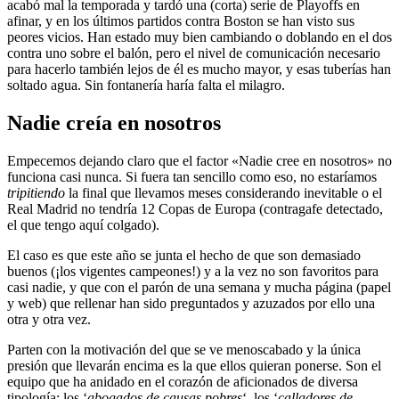
acabó mal la temporada y tardó una (corta) serie de Playoffs en
afinar, y en los últimos partidos contra Boston se han visto sus
peores vicios. Han estado muy bien cambiando o doblando en el dos
contra uno sobre el balón, pero el nivel de comunicación necesario
para hacerlo también lejos de él es mucho mayor, y esas tuberías han
soltado agua. Sin fontanería haría falta el milagro.
Nadie creía en nosotros
Empecemos dejando claro que el factor «Nadie cree en nosotros» no
funciona casi nunca. Si fuera tan sencillo como eso, no estaríamos
tripitiendo
la final que llevamos meses considerando inevitable o el
Real Madrid no tendría 12 Copas de Europa (contragafe detectado,
el que tengo aquí colgado).
El caso es que este año se junta el hecho de que son demasiado
buenos (¡los vigentes campeones!) y a la vez no son favoritos para
casi nadie, y que con el parón de una semana y mucha página (papel
y web) que rellenar han sido preguntados y azuzados por ello una
otra y otra vez.
Parten con la motivación del que se ve menoscabado y la única
presión que llevarán encima es la que ellos quieran ponerse. Son el
equipo que ha anidado en el corazón de aficionados de diversa
tipología: los ‘
abogados de causas pobres
‘, los ‘
calladores de