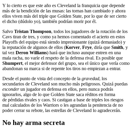
Y lo cierto es que este año es Cleveland la franquicia que depende
más de la bendición de las musas: las tornas han cambiado y ahora
ellos viven más del triple que Golden State, por lo que de ser cierto
el dicho (dúdolo yo), también podrían morir por él.
Salvo
Tristan Thompson
, todos los jugadores de la rotación de los
Cavs tiran de tres, y como ya hemos comentado el acierto en estos
Playoffs del equipo está siendo impresionante (quizá demasiado) y
la reputación de algunos de ellos (
Korver
,
Frye
, diría que
Smith
, y
tal vez
Deron Williams
) hará que incluso aunque entren en una
mala racha, no varíe el respeto de la defensa rival. Es posible que
Shumpert
, el mejor defensor del grupo, sea el único que vería como
abandonan su marca si de repente los tiros no empiezan a entrar.
Desde el punto de vista del concepto de la
gravedad
, los
secundarios de Cleveland son mucho más peligrosos. Quizá puedas
esconder
un jugador en defensa en ellos, pero nunca podrás
ignorarlos, algo de lo que Golden State saca réditos en forma
de pérdidas rivales y caos. Si castigan a base de triples los riesgos
mal calculados de los Warriors o les agrandan la penitencia de no
poder cerrar su rebote, las estrellas de Cleveland lo agradecerán.
No hay arma secreta