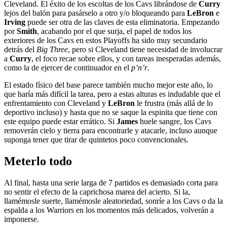
Cleveland. El éxito de los escoltas de los Cavs librándose de
Curry
lejos del balón para pasárselo a otro y/o bloqueando para
LeBron
e
Irving
puede ser otra de las claves de esta eliminatoria. Empezando
por
Smith
, acabando por el que surja, el papel de todos los
exteriores de los Cavs en estos Playoffs ha sido muy secundario
detrás del
Big Three
, pero si Cleveland tiene necesidad de involucrar
a
Curry
, el foco recae sobre ellos, y con tareas inesperadas además,
como la de ejercer de continuador en el
p’n’r
.
El estado físico del base parece también mucho mejor este año, lo
que haría más difícil la tarea, pero a estas alturas es indudable que el
enfrentamiento con Cleveland y
LeBron
le frustra (más allá de lo
deportivo incluso) y hasta que no se saque la espinita que tiene con
este equipo puede estar errático. Si
James
huele sangre, los Cavs
removerán cielo y tierra para encontrarle y atacarle, incluso aunque
suponga tener que tirar de quintetos poco convencionales.
Meterlo todo
Al final, hasta una serie larga de 7 partidos es demasiado corta para
no sentir el efecto de la caprichosa marea del acierto. Si la,
llamémosle suerte, llamémosle aleatoriedad, sonríe a los Cavs o da la
espalda a los Warriors en los momentos más delicados, volverán a
imponerse.