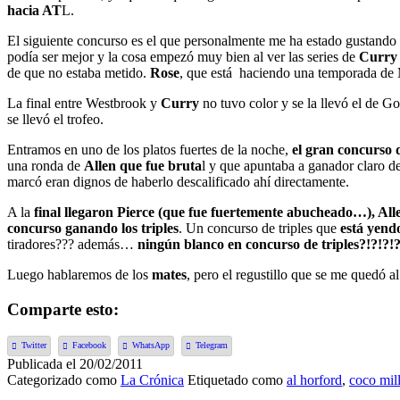
hacia AT
L.
El siguiente concurso es el que personalmente me ha estado gustando 
podía ser mejor y la cosa empezó muy bien al ver las series de
Curry 
de que no estaba metido.
Rose
, que está haciendo una temporada de
La final entre Westbrook y
Curry
no tuvo color y se la llevó el de G
se llevó el trofeo.
Entramos en uno de los platos fuertes de la noche,
el gran concurso d
una ronda de
Allen que fue bruta
l y que apuntaba a ganador claro d
marcó eran dignos de haberlo descalificado ahí directamente.
A la
final llegaron Pierce (que fue fuertemente abucheado…), All
concurso ganando los triples
. Un concurso de triples que
está yend
tiradores??? además…
ningún blanco en concurso de triples?!?!?!?
Luego hablaremos de los
mates
, pero el regustillo que se me quedó 
Comparte esto:
Twitter
Facebook
WhatsApp
Telegram
Publicada el
20/02/2011
Categorizado como
La Crónica
Etiquetado como
al horford
,
coco mill