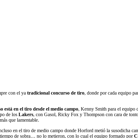
pre con el ya
tradicional concurso de tiro
, donde por cada equipo pa
so está en el tiro desde el medio campo
, Kenny Smith para el equipo
ipo de los
Lakers
, con Gasol, Ricky Fox y Thompson con cara de tontos
más que lamentable.
ncluso en el tiro de medio campo donde Horford metió la susodicha cana
tiempo de sobra… no lo metieron, con lo cual el equipo formado por
Co