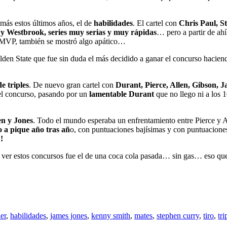
más estos últimos años, el de
habilidades
. El cartel con
Chris Paul, S
y Westbrook, series muy serias y muy rápidas
… pero a partir de a
 MVP, también se mostró algo apático…
olden State que fue sin duda el más decidido a ganar el concurso hacien
e triples
. De nuevo gran cartel con
Durant, Pierce, Allen, Gibson, 
el concurso, pasando por un
lamentable Durant
que no llego ni a los 
en y Jones
. Todo el mundo esperaba un enfrentamiento entre Pierce y A
o a pique año tras añ
o, con puntuaciones bajísimas y con puntuacione
!
al ver estos concursos fue el de una coca cola pasada… sin gas… eso q
er
,
habilidades
,
james jones
,
kenny smith
,
mates
,
stephen curry
,
tiro
,
tri