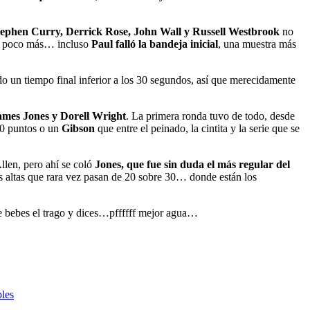
tephen Curry, Derrick Rose, John Wall y Russell Westbrook
no
hí poco más… incluso
Paul falló la bandeja inicial
, una muestra más
do un tiempo final inferior a los 30 segundos, así que merecidamente
James Jones y Dorell Wright
. La primera ronda tuvo de todo, desde
10 puntos o un
Gibson
que entre el peinado, la cintita y la serie que se
llen, pero ahí se coló
Jones, que fue sin duda el más regular del
s altas que rara vez pasan de 20 sobre 30… donde están los
ue bebes el trago y dices…pffffff mejor agua…
ples