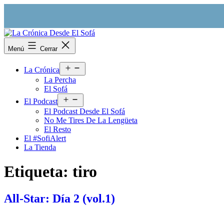
Saltar
al
contenido
La
Menú
Cerrar
Crónica
Desde
Abrir
El
La Crónica
el
Sofá
La Percha
menú
El Sofá
Abrir
El Podcast
el
El Podcast Desde El Sofá
menú
No Me Tires De La Lengüeta
El Resto
El #SofiAlert
La Tienda
Etiqueta:
tiro
All-Star: Día 2 (vol.1)