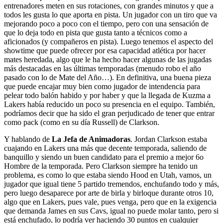
entrenadores meten en sus rotaciones, con grandes minutos y que a
todos les gusta lo que aporta en pista. Un jugador con un tiro que va
mejorando poco a poco con el tiempo, pero con una sensación de
que lo deja todo en pista que gusta tanto a técnicos como a
aficionados (y compañeros en pista). Luego tenemos el aspecto del
showtime que puede ofrecer por esa capacidad atlética por hacer
mates heredada, algo que le ha hecho hacer algunas de las jugadas
más destacadas en las últimas temporadas (menudo robo el año
pasado con lo de Mate del Año…). En definitiva, una buena pieza
que puede encajar muy bien como jugador de intendencia para
pelear todo balón habido y por haber y que la llegada de Kuzma a
Lakers había reducido un poco su presencia en el equipo. También,
podríamos decir que ha sido el gran perjudicado de tener que entrar
como pack (como en su día Russell) de Clarkson.
Y hablando de
La Jefa de Animadoras
. Jordan Clarkson estaba
cuajando en Lakers una más que decente temporada, saliendo de
banquillo y siendo un buen candidato para el premio a mejor 6o
Hombre de la temporada. Pero Clarkson siempre ha tenido un
problema, es como lo que estaba siendo Hood en Utah, vamos, un
jugador que igual tiene 5 partido tremendos, enchufando todo y más,
pero luego desaparece por arte de birla y birloque durante otros 10,
algo que en Lakers, pues vale, pues venga, pero que en la exigencia
que demanda James en sus Cavs, igual no puede molar tanto, pero si
está enchufado, lo podría ver haciendo 30 puntos en cualquier