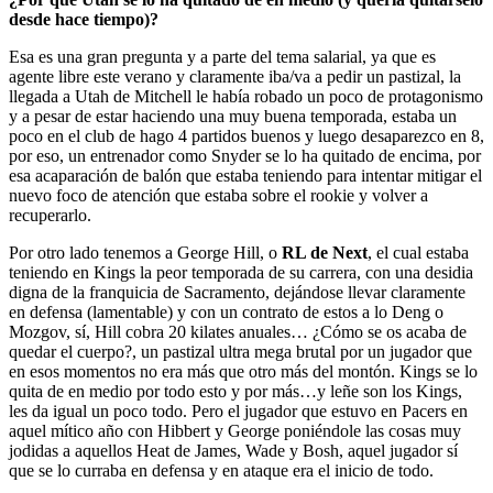
desde hace tiempo)?
Esa es una gran pregunta y a parte del tema salarial, ya que es
agente libre este verano y claramente iba/va a pedir un pastizal, la
llegada a Utah de Mitchell le había robado un poco de protagonismo
y a pesar de estar haciendo una muy buena temporada, estaba un
poco en el club de hago 4 partidos buenos y luego desaparezco en 8,
por eso, un entrenador como Snyder se lo ha quitado de encima, por
esa acaparación de balón que estaba teniendo para intentar mitigar el
nuevo foco de atención que estaba sobre el rookie y volver a
recuperarlo.
Por otro lado tenemos a George Hill, o
RL de Next
, el cual estaba
teniendo en Kings la peor temporada de su carrera, con una desidia
digna de la franquicia de Sacramento, dejándose llevar claramente
en defensa (lamentable) y con un contrato de estos a lo Deng o
Mozgov, sí, Hill cobra 20 kilates anuales… ¿Cómo se os acaba de
quedar el cuerpo?, un pastizal ultra mega brutal por un jugador que
en esos momentos no era más que otro más del montón. Kings se lo
quita de en medio por todo esto y por más…y leñe son los Kings,
les da igual un poco todo. Pero el jugador que estuvo en Pacers en
aquel mítico año con Hibbert y George poniéndole las cosas muy
jodidas a aquellos Heat de James, Wade y Bosh, aquel jugador sí
que se lo curraba en defensa y en ataque era el inicio de todo.