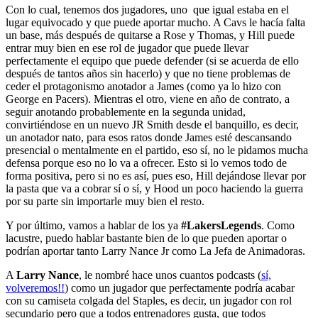
Con lo cual, tenemos dos jugadores, uno que igual estaba en el
lugar equivocado y que puede aportar mucho. A Cavs le hacía falta
un base, más después de quitarse a Rose y Thomas, y Hill puede
entrar muy bien en ese rol de jugador que puede llevar
perfectamente el equipo que puede defender (si se acuerda de ello
después de tantos años sin hacerlo) y que no tiene problemas de
ceder el protagonismo anotador a James (como ya lo hizo con
George en Pacers). Mientras el otro, viene en año de contrato, a
seguir anotando probablemente en la segunda unidad,
convirtiéndose en un nuevo JR Smith desde el banquillo, es decir,
un anotador nato, para esos ratos donde James esté descansando
presencial o mentalmente en el partido, eso sí, no le pidamos mucha
defensa porque eso no lo va a ofrecer. Esto si lo vemos todo de
forma positiva, pero si no es así, pues eso, Hill dejándose llevar por
la pasta que va a cobrar sí o sí, y Hood un poco haciendo la guerra
por su parte sin importarle muy bien el resto.
Y por último, vamos a hablar de los ya
#LakersLegends
. Como
lacustre, puedo hablar bastante bien de lo que pueden aportar o
podrían aportar tanto Larry Nance Jr como La Jefa de Animadoras.
A
Larry Nance
, le nombré hace unos cuantos podcasts (
sí,
volveremos!!
) como un jugador que perfectamente podría acabar
con su camiseta colgada del Staples, es decir, un jugador con rol
secundario pero que a todos entrenadores gusta, que todos