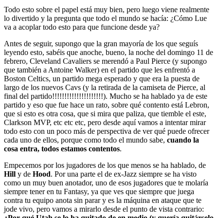
Todo esto sobre el papel está muy bien, pero luego viene realmente
lo divertido y la pregunta que todo el mundo se hacía: ¿Cómo Lue
va a acoplar todo esto para que funcione desde ya?
Antes de seguir, supongo que la gran mayoría de los que seguís
leyendo esto, sabéis que anoche, bueno, la noche del domingo 11 de
febrero, Cleveland Cavaliers se merendó a Paul Pierce (y supongo
que también a Antoine Walker) en el partido que les enfrentó a
Boston Celtics, un partido mega esperado y que era la puesta de
largo de los nuevos Cavs (y la retirada de la camiseta de Pierce, al
final del partido!!!!!!!!!!!!!!!!!!!!!). Mucho se ha hablado ya de este
partido y eso que fue hace un rato, sobre qué contento está Lebron,
que si esto es otra cosa, que si mira que paliza, que tiemble el este,
Clarkson MVP, etc etc etc, pero desde aquí vamos a intentar mirar
todo esto con un poco más de perspectiva de ver qué puede ofrecer
cada uno de ellos, porque como todo el mundo sabe,
cuando la
cosa entra, todos estamos contentos
.
Empecemos por los jugadores de los que menos se ha hablado, de
Hill
y de
Hood
. Por una parte el de ex-Jazz siempre se ha visto
como un muy buen anotador, uno de esos jugadores que te molaría
siempre tener en tu Fantasy, ya que ves que siempre que juega
contra tu equipo anota sin parar y es la máquina en ataque que te
jode vivo, pero vamos a mirarlo desde el punto de vista contrario:
¿Por qué Utah se lo ha quitado de en medio (y quería quitárselo