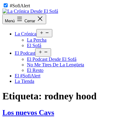
Saltar
#SofiAlert
al
contenido
La
Menú
Cerrar
Crónica
Desde
Abrir
El
La Crónica
el
Sofá
La Percha
menú
El Sofá
Abrir
El Podcast
el
El Podcast Desde El Sofá
menú
No Me Tires De La Lengüeta
El Resto
El #SofiAlert
La Tienda
Etiqueta:
rodney hood
Los nuevos Cavs