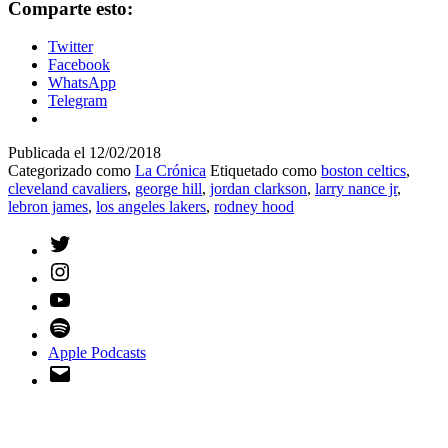
Comparte esto:
Twitter
Facebook
WhatsApp
Telegram
Publicada el
12/02/2018
Categorizado como
La Crónica
Etiquetado como
boston celtics
,
cleveland cavaliers
,
george hill
,
jordan clarkson
,
larry nance jr
,
lebron james
,
los angeles lakers
,
rodney hood
Twitter
Instagram
YouTube
Spotify
Apple Podcasts
Email