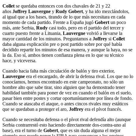
Collet
se quedaba entonces con dos chavales de 21 y 22
años
Joffrey
Lauvergne
y
Rudy Gobert
, y ha ido mezclándolos,
al igual que a los bases, tirando de lo que más necesitara en cada
momento de cada partido. Frente a España jugó
Gobert
un poco
más, ante Serbia,
Rudy
casi todo, pero en el partido del tercer y
cuarto puesto frente a Lituania,
Lauvergne
volvió a llevarse la
mayor cantidad de los minutos. Preguntamos a
Joffrey
si
Collet
daba alguna explicación pre o post partido sobre por qué había
decidido repartir los minutos de esa manera, y aunque la haya, no se
la da. Eso sí, ambos tienen confianza plena en lo que su técnico
hace, y viceversa.
Cuando hacia falta más circulación de balón y tiro exterior,
Lauvergne
era el encargado, de abrir la defensa rival. Los que no lo
conocíamos, hemos encontrado en este campeonato, no sólo un
hombre alto que sabe tirar, sino alguien que ha demostrado tener
habilidad también para poner de vez en cuando el balón en el suelo,
pasar bien entre postes y cortar oportunístamente por línea de fondo.
Cuando se atascaba el ataque, o antes cincos rivales muy estáticos
que se quedaban a proteger el aro,
Joffrey
era el pívot francés.
Cuando se necesitaba defensa o el pívot rival defendía alto (aunque
Serbia contrarrestó esto haciendo directamente dos-contra-uno al
base), era el turno de
Gobert
, que es sin duda alguna el mejor
ejemplo que puede poner la FIBA para convencer a los equipos