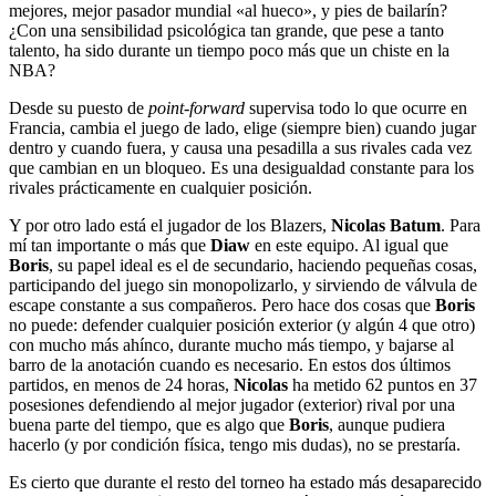
mejores, mejor pasador mundial «al hueco», y pies de bailarín?
¿Con una sensibilidad psicológica tan grande, que pese a tanto
talento, ha sido durante un tiempo poco más que un chiste en la
NBA?
Desde su puesto de
point-forward
supervisa todo lo que ocurre en
Francia, cambia el juego de lado, elige (siempre bien) cuando jugar
dentro y cuando fuera, y causa una pesadilla a sus rivales cada vez
que cambian en un bloqueo. Es una desigualdad constante para los
rivales prácticamente en cualquier posición.
Y por otro lado está el jugador de los Blazers,
Nicolas Batum
. Para
mí tan importante o más que
Diaw
en este equipo. Al igual que
Boris
, su papel ideal es el de secundario, haciendo pequeñas cosas,
participando del juego sin monopolizarlo, y sirviendo de válvula de
escape constante a sus compañeros. Pero hace dos cosas que
Boris
no puede: defender cualquier posición exterior (y algún 4 que otro)
con mucho más ahínco, durante mucho más tiempo, y bajarse al
barro de la anotación cuando es necesario. En estos dos últimos
partidos, en menos de 24 horas,
Nicolas
ha metido 62 puntos en 37
posesiones defendiendo al mejor jugador (exterior) rival por una
buena parte del tiempo, que es algo que
Boris
, aunque pudiera
hacerlo (y por condición física, tengo mis dudas), no se prestaría.
Es cierto que durante el resto del torneo ha estado más desaparecido