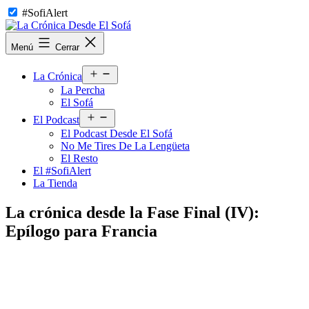
Saltar
#SofiAlert
al
contenido
La
Menú
Cerrar
Crónica
Desde
Abrir
El
La Crónica
el
Sofá
La Percha
menú
El Sofá
Abrir
El Podcast
el
El Podcast Desde El Sofá
menú
No Me Tires De La Lengüeta
El Resto
El #SofiAlert
La Tienda
La crónica desde la Fase Final (IV):
Epílogo para Francia