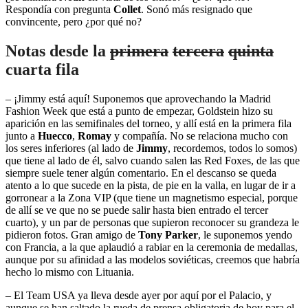
Respondía con pregunta
Collet
. Sonó más resignado que
convincente, pero ¿por qué no?
Notas desde la
primera
tercera
quinta
cuarta fila
– ¡Jimmy está aquí! Suponemos que aprovechando la Madrid
Fashion Week que está a punto de empezar, Goldstein hizo su
aparición en las semifinales del torneo, y allí está en la primera fila
junto a
Huecco
,
Romay
y compañía. No se relaciona mucho con
los seres inferiores (al lado de
Jimmy
, recordemos, todos lo somos)
que tiene al lado de él, salvo cuando salen las Red Foxes, de las que
siempre suele tener algún comentario. En el descanso se queda
atento a lo que sucede en la pista, de pie en la valla, en lugar de ir a
gorronear a la Zona VIP (que tiene un magnetismo especial, porque
de allí se ve que no se puede salir hasta bien entrado el tercer
cuarto), y un par de personas que supieron reconocer su grandeza le
pidieron fotos. Gran amigo de
Tony Parker
, le suponemos yendo
con Francia, a la que aplaudió a rabiar en la ceremonia de medallas,
aunque por su afinidad a las modelos soviéticas, creemos que habría
hecho lo mismo con Lituania.
– El Team USA ya lleva desde ayer por aquí por el Palacio, y
aunque se han saltado la rueda de prensa obligatoria de hoy para el