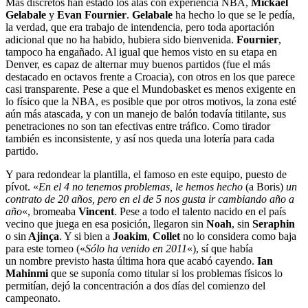
Más discretos han estado los alas con experiencia NBA,
Mickael
Gelabale
y
Evan Fournier
.
Gelabale
ha hecho lo que se le pedía,
la verdad, que era trabajo de intendencia, pero toda aportación
adicional que no ha habido, hubiera sido bienvenida.
Fournier
,
tampoco ha engañado. Al igual que hemos visto en su etapa en
Denver, es capaz de alternar muy buenos partidos (fue el más
destacado en octavos frente a Croacia), con otros en los que parece
casi transparente. Pese a que el Mundobasket es menos exigente en
lo físico que la NBA, es posible que por otros motivos, la zona esté
aún más atascada, y con un manejo de balón todavía titilante, sus
penetraciones no son tan efectivas entre tráfico. Como tirador
también es inconsistente, y así nos queda una lotería para cada
partido.
Y para redondear la plantilla, el famoso en este equipo, puesto de
pívot. «
En el 4 no tenemos problemas, le hemos hecho
(a Boris)
un
contrato de 20 años, pero en el de 5 nos gusta ir cambiando año a
año
«, bromeaba
Vincent
. Pese a todo el talento nacido en el país
vecino que juega en esa posición, llegaron sin
Noah
, sin
Seraphin
o sin
Ajinça
. Y si bien a
Joakim
,
Collet
no lo considera como baja
para este torneo («
Sólo ha venido en 2011
«), sí que había
un nombre previsto hasta última hora que acabó cayendo.
Ian
Mahinmi
que se suponía como titular si los problemas físicos lo
permitían, dejó la concentración a dos días del comienzo del
campeonato.