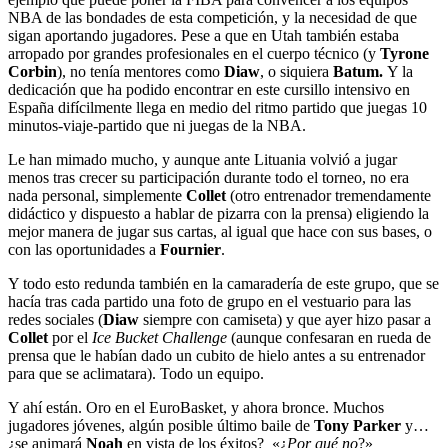
NBA de las bondades de esta competición, y la necesidad de que
sigan aportando jugadores. Pese a que en Utah también estaba
arropado por grandes profesionales en el cuerpo técnico (y
Tyrone
Corbin
), no tenía mentores como
Diaw
, o siquiera
Batum.
Y la
dedicación que ha podido encontrar en este cursillo intensivo en
España difícilmente llega en medio del ritmo partido que juegas 10
minutos-viaje-partido que ni juegas de la NBA.
Le han mimado mucho, y aunque ante Lituania volvió a jugar
menos tras crecer su participación durante todo el torneo, no era
nada personal, simplemente
Collet
(otro entrenador tremendamente
didáctico y dispuesto a hablar de pizarra con la prensa) eligiendo la
mejor manera de jugar sus cartas, al igual que hace con sus bases, o
con las oportunidades a
Fournier
.
Y todo esto redunda también en la camaradería de este grupo, que se
hacía tras cada partido una foto de grupo en el vestuario para las
redes sociales (
Diaw
siempre con camiseta) y que ayer hizo pasar a
Collet
por el
Ice Bucket Challenge
(aunque confesaran en rueda de
prensa que le habían dado un cubito de hielo antes a su entrenador
para que se aclimatara). Todo un equipo.
Y ahí están. Oro en el EuroBasket, y ahora bronce. Muchos
jugadores jóvenes, algún posible último baile de
Tony Parker
y…
¿se animará
Noah
en vista de los éxitos? «¿
Por qué no
?»