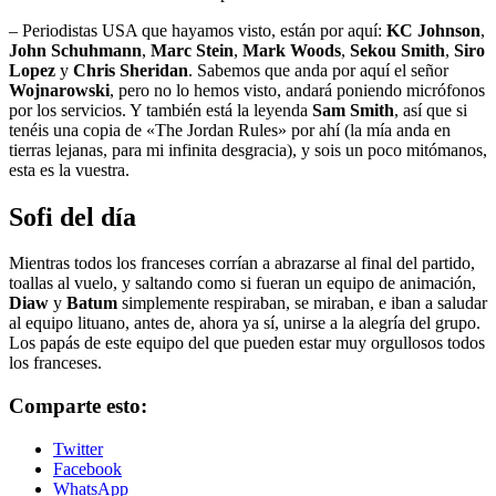
– Periodistas USA que hayamos visto, están por aquí:
KC Johnson
,
John Schuhmann
,
Marc Stein
,
Mark Woods
,
Sekou Smith
,
Siro
Lopez
y
Chris Sheridan
. Sabemos que anda por aquí el señor
Wojnarowski
, pero no lo hemos visto, andará poniendo micrófonos
por los servicios. Y también está la leyenda
Sam Smith
, así que si
tenéis una copia de «The Jordan Rules» por ahí (la mía anda en
tierras lejanas, para mi infinita desgracia), y sois un poco mitómanos,
esta es la vuestra.
Sofi del día
Mientras todos los franceses corrían a abrazarse al final del partido,
toallas al vuelo, y saltando como si fueran un equipo de animación,
Diaw
y
Batum
simplemente respiraban, se miraban, e iban a saludar
al equipo lituano, antes de, ahora ya sí, unirse a la alegría del grupo.
Los papás de este equipo del que pueden estar muy orgullosos todos
los franceses.
Comparte esto:
Twitter
Facebook
WhatsApp