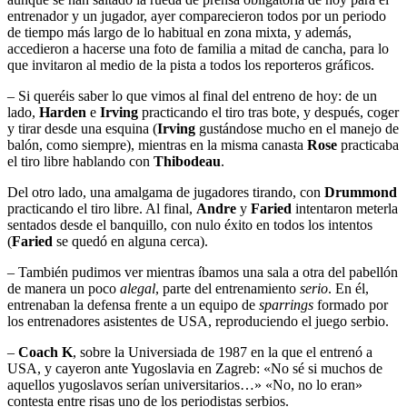
entrenador y un jugador, ayer comparecieron todos por un periodo
de tiempo más largo de lo habitual en zona mixta, y además,
accedieron a hacerse una foto de familia a mitad de cancha, para lo
que invitaron al medio de la pista a todos los reporteros gráficos.
– Si queréis saber lo que vimos al final del entreno de hoy: de un
lado,
Harden
e
Irving
practicando el tiro tras bote, y después, coger
y tirar desde una esquina (
Irving
gustándose mucho en el manejo de
balón, como siempre), mientras en la misma canasta
Rose
practicaba
el tiro libre hablando con
Thibodeau
.
Del otro lado, una amalgama de jugadores tirando, con
Drummond
practicando el tiro libre. Al final,
Andre
y
Faried
intentaron meterla
sentados desde el banquillo, con nulo éxito en todos los intentos
(
Faried
se quedó en alguna cerca).
– También pudimos ver mientras íbamos una sala a otra del pabellón
de manera un poco
alegal
, parte del entrenamiento
serio
. En él,
entrenaban la defensa frente a un equipo de
sparrings
formado por
los entrenadores asistentes de USA, reproduciendo el juego serbio.
–
Coach K
, sobre la Universiada de 1987 en la que el entrenó a
USA, y cayeron ante Yugoslavia en Zagreb: «No sé si muchos de
aquellos yugoslavos serían universitarios…» «No, no lo eran»
contesta entre risas uno de los periodistas serbios.