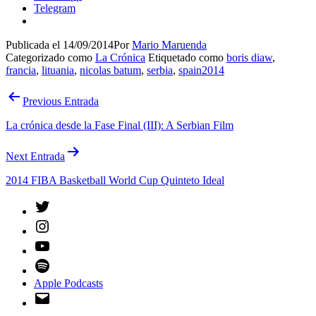
Telegram
Publicada el
14/09/2014
Por
Mario Maruenda
Categorizado como
La Crónica
Etiquetado como
boris diaw
,
francia
,
lituania
,
nicolas batum
,
serbia
,
spain2014
Navegación
Previous Entrada
de
La crónica desde la Fase Final (III): A Serbian Film
entradas
Next Entrada
2014 FIBA Basketball World Cup Quinteto Ideal
Twitter
Instagram
YouTube
Spotify
Apple Podcasts
Email