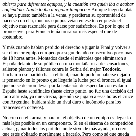
abierto para diferentes equipos, y la cuestión era quién iba a acabar
cogiéndolo. Nadie lo iba a regalar tampoco.
» Aunque luego la plata
se haya puesto también a la venta, y perdieran su oportunidad de
hacerse con ella, muchos equipos veían en ese tercer puesto el
objetivo más razonable para darse por satisfechos. Es por lo que el
bronce ayer para Francia tenía un sabor más especial que de
costumbre.
Y más cuando habían perdido el derecho a jugar la Final y volver a
ser el mejor equipo europeo por segundo año consecutivo poco más
de 18 horas antes. Montados desde el miércoles que eliminaron a
España delante de su público en una montaña rusa de sensaciones,
salieron planos y fallones contra la Serbia del mejor
Teodosic
.
Lucharon ese partido hasta el final, cuando podrían haberse dejado
ir pensando en lo pronto que llegaría la lucha por el bronce, al igual
que no se dejaron llevar por la tentación de especular con evitar a
España hasta semifinales (hasta cierto punto, no fue una decisión del
todo altruista, ya que Grecia, que aún se jugaba a esas horas el cruce
con Argentina, hubiera sido un rival duro e incómodo para los
franceses en octavos).
No creo en el karma, y para mí el objetivo de un equipo es llegar lo
más lejos posible en un campeonato. Si en el sistema de competición
actual, ganar todos los partidos no te sirve de más ayuda, no creo
que estés obligado moralmente a hacerlo. Pero como sé que queda