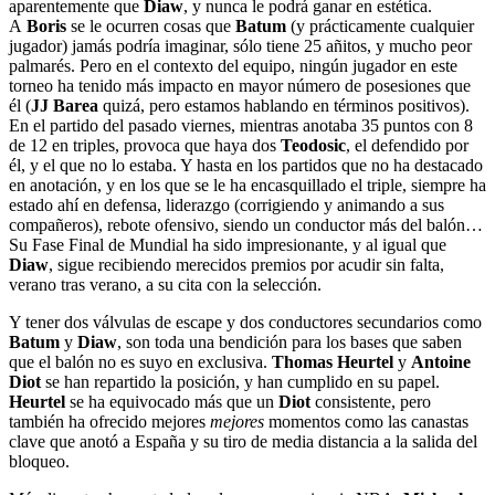
aparentemente que
Diaw
, y nunca le podrá ganar en estética.
A
Boris
se le ocurren cosas que
Batum
(y prácticamente cualquier
jugador) jamás podría imaginar, sólo tiene 25 añitos, y mucho peor
palmarés. Pero en el contexto del equipo, ningún jugador en este
torneo ha tenido más impacto en mayor número de posesiones que
él (
JJ Barea
quizá, pero estamos hablando en términos positivos).
En el partido del pasado viernes, mientras anotaba 35 puntos con 8
de 12 en triples, provoca que haya dos
Teodosic
, el defendido por
él, y el que no lo estaba. Y hasta en los partidos que no ha destacado
en anotación, y en los que se le ha encasquillado el triple, siempre ha
estado ahí en defensa, liderazgo (corrigiendo y animando a sus
compañeros), rebote ofensivo, siendo un conductor más del balón…
Su Fase Final de Mundial ha sido impresionante, y al igual que
Diaw
, sigue recibiendo merecidos premios por acudir sin falta,
verano tras verano, a su cita con la selección.
Y tener dos válvulas de escape y dos conductores secundarios como
Batum
y
Diaw
, son toda una bendición para los bases que saben
que el balón no es suyo en exclusiva.
Thomas Heurtel
y
Antoine
Diot
se han repartido la posición, y han cumplido en su papel.
Heurtel
se ha equivocado más que un
Diot
consistente, pero
también ha ofrecido mejores
mejores
momentos como las canastas
clave que anotó a España y su tiro de media distancia a la salida del
bloqueo.