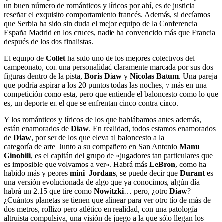
un buen número de románticos y líricos por ahí, es de justicia
reseñar el exquisito comportamiento francés. Además, si decíamos
que Serbia ha sido sin duda el mejor equipo de la Conferencia
España
Madrid en los cruces, nadie ha convencido más que Francia
después de los dos finalistas.
El equipo de
Collet
ha sido uno de los mejores colectivos del
campeonato, con una personalidad claramente marcada por sus dos
figuras dentro de la pista,
Boris Diaw
y
Nicolas Batum
. Una pareja
que podría aspirar a los 20 puntos todas las noches, y más en una
competición como esta, pero que entiende el baloncesto como lo que
es, un deporte en el que se enfrentan cinco contra cinco.
Y los románticos y líricos de los que hablábamos antes además,
están enamorados de
Diaw
. En realidad, todos estamos enamorados
de
Diaw
, por ser de los que eleva al baloncesto a la
categoría de arte. Junto a su compañero en San Antonio
Manu
Ginobili
, es el capitán del grupo de «jugadores tan particulares que
es imposible que volvamos a ver». Habrá más
LeBron
, como ha
habido más y peores
mini
–
Jordans
, se puede decir que
Durant
es
una versión evolucionada de algo que ya conocimos, algún día
habrá un 2.15 que tire como
Nowitzki
… pero, ¿otro
Diaw
?
¿Cuántos planetas se tienen que alinear para ver otro tío de más de
dos metros, rollizo pero atlético en realidad, con una patología
altruista compulsiva, una visión de juego a la que sólo llegan los