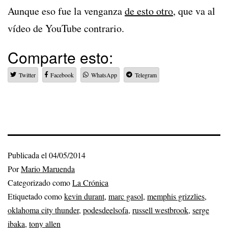
Aunque eso fue la venganza
de esto otro
, que va al
vídeo de YouTube contrario.
Comparte esto:
Twitter
Facebook
WhatsApp
Telegram
Publicada el
04/05/2014
Por
Mario Maruenda
Categorizado como
La Crónica
Etiquetado como
kevin durant
,
marc gasol
,
memphis grizzlies
,
oklahoma city thunder
,
podesdeelsofa
,
russell westbrook
,
serge
ibaka
,
tony allen