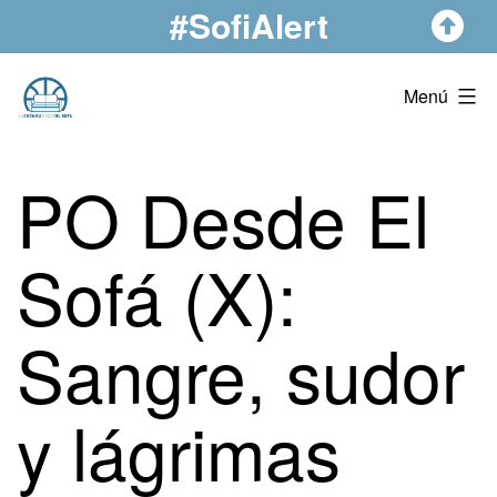
#SofiAlert
Saltar
al
contenido
La
Menú
Crónica
Desde
PO Desde El
El
Sofá
Sofá (X):
Sangre, sudor
y lágrimas