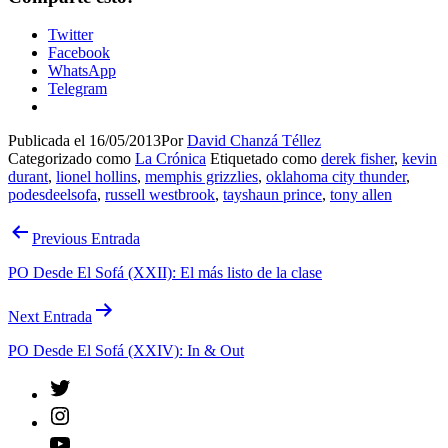
Twitter
Facebook
WhatsApp
Telegram
Publicada el
16/05/2013
Por
David Chanzá Téllez
Categorizado como
La Crónica
Etiquetado como
derek fisher
,
kevin
durant
,
lionel hollins
,
memphis grizzlies
,
oklahoma city thunder
,
podesdeelsofa
,
russell westbrook
,
tayshaun prince
,
tony allen
Navegación
Previous Entrada
de
PO Desde El Sofá (XXII): El más listo de la clase
entradas
Next Entrada
PO Desde El Sofá (XXIV): In & Out
Twitter
Instagram
YouTube