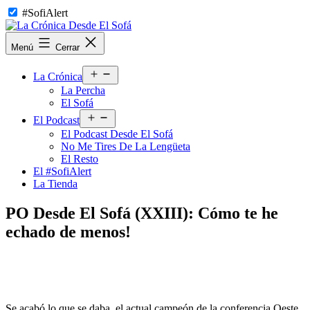
Saltar
#SofiAlert
al
contenido
La
Menú
Cerrar
Crónica
Desde
Abrir
El
La Crónica
el
Sofá
La Percha
menú
El Sofá
Abrir
El Podcast
el
El Podcast Desde El Sofá
menú
No Me Tires De La Lengüeta
El Resto
El #SofiAlert
La Tienda
PO Desde El Sofá (XXIII): Cómo te he
echado de menos!
Se acabó lo que se daba, el actual campeón de la conferencia Oeste