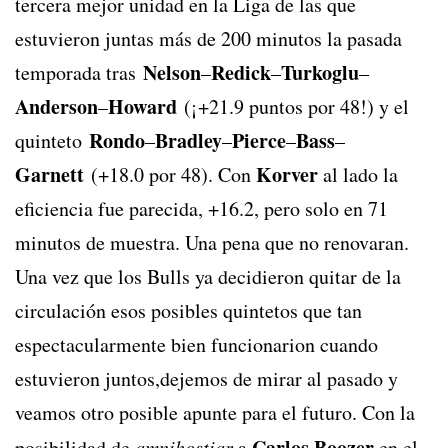
tercera mejor unidad en la Liga de las que
estuvieron juntas más de 200 minutos la pasada
Nelson
Redick
Turkoglu
temporada tras
–
–
–
Anderson
Howard
–
(¡+21.9 puntos por 48!) y el
Rondo
Bradley
Pierce
Bass
quinteto
–
–
–
–
Garnett
Korver
(+18.0 por 48). Con
al lado la
eficiencia fue parecida, +16.2, pero solo en 71
minutos de muestra. Una pena que no renovaran.
Una vez que los Bulls ya decidieron quitar de la
circulación esos posibles quintetos que tan
espectacularmente bien funcionarion cuando
estuvieron juntos,dejemos de mirar al pasado y
veamos otro posible apunte para el futuro. Con la
Carlos Boozer
posibilidad de
amnihostiar
a
en el