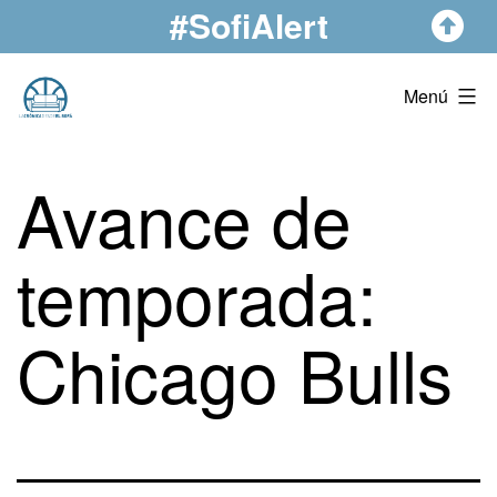
#SofiAlert
Saltar
al
contenido
La
Menú
Crónica
Desde
Avance de
El
Sofá
temporada:
Chicago Bulls