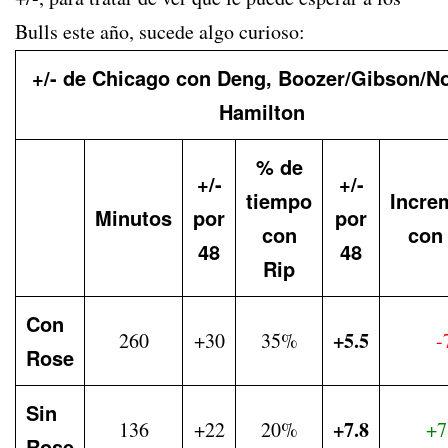
Bulls este año, sucede algo curioso:
+/- de Chicago con Deng, Boozer/Gibson/N
Hamilton
% de
+/-
+/-
tiempo
Incre
Minutos
por
por
con
con
48
48
Rip
Con
+5.5
260
+30
35%
-
Rose
Sin
+7.8
136
+22
20%
+7
Rose