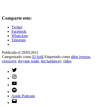
Comparte esto:
Twitter
Facebook
WhatsApp
Telegram
Publicada el
29/05/2011
Categorizado como
El Sofá
Etiquetado como
allen iverson
,
crossover
,
dwyane wade
,
tim hardaway
,
video
Twitter
Instagram
YouTube
Spotify
Apple Podcasts
Email