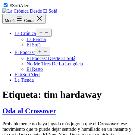
Saltar
#SofiAlert
al
contenido
La
Menú
Cerrar
Crónica
Desde
Abrir
El
La Crónica
el
Sofá
La Percha
menú
El Sofá
Abrir
El Podcast
el
El Podcast Desde El Sofá
menú
No Me Tires De La Lengüeta
El Resto
El #SofiAlert
La Tienda
Etiqueta:
tim hardaway
Oda al Crossover
Probablemente no haya jugada más jugona que el
Crossover
, ese
movimiento que te puede dejar sentado y humillado en un instante y
sin casi darte cuenta. El New York Times repasa su historia: