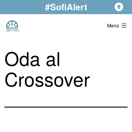
#SofiAlert
Saltar
al
contenido
La
Menú
Crónica
Desde
Oda al
El
Sofá
Crossover