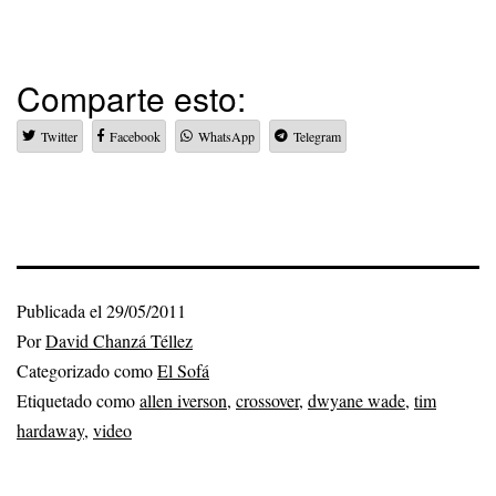
Comparte esto:
Twitter
Facebook
WhatsApp
Telegram
Publicada el
29/05/2011
Por
David Chanzá Téllez
Categorizado como
El Sofá
Etiquetado como
allen iverson
,
crossover
,
dwyane wade
,
tim
hardaway
,
video