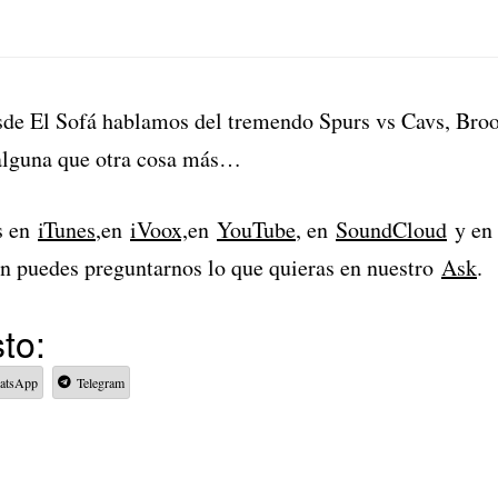
de El Sofá hablamos del tremendo Spurs vs Cavs, Broo
alguna que otra cosa más…
s en
iTunes
,en
iVoox,
en
YouTube
, en
SoundCloud
y en
n puedes preguntarnos lo que quieras en nuestro
Ask
.
to:
atsApp
Telegram