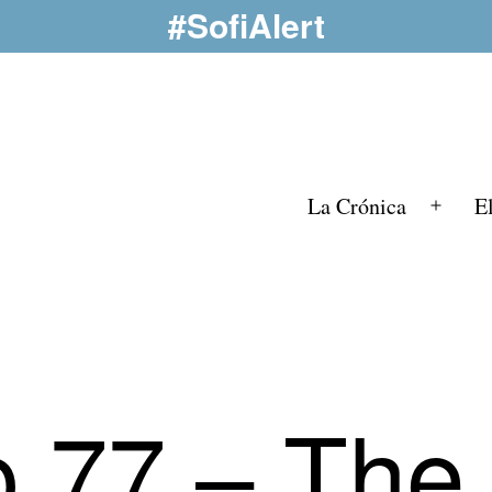
#SofiAlert
La Crónica
E
Abrir
el
menú
o 77 – The