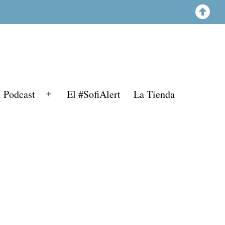
l Podcast
El #SofiAlert
La Tienda
Abrir
el
menú