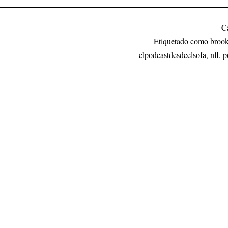
C
Etiquetado como
brook
elpodcastdesdeelsofa
,
nfl
,
p