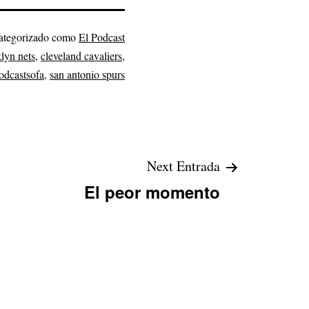
ategorizado como
El Podcast
lyn nets
,
cleveland cavaliers
,
odcastsofa
,
san antonio spurs
Next Entrada
El peor momento