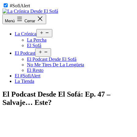
Saltar
#SofiAlert
al
contenido
La
Menú
Cerrar
Crónica
Desde
Abrir
El
La Crónica
el
Sofá
La Percha
menú
El Sofá
Abrir
El Podcast
el
El Podcast Desde El Sofá
menú
No Me Tires De La Lengüeta
El Resto
El #SofiAlert
La Tienda
El Podcast Desde El Sofá: Ep. 47 –
Salvaje… Este?