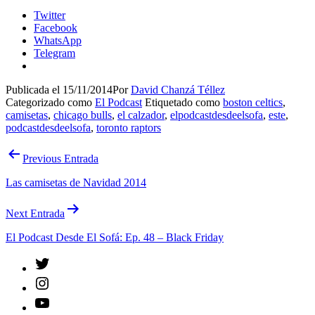
Twitter
Facebook
WhatsApp
Telegram
Publicada el
15/11/2014
Por
David Chanzá Téllez
Categorizado como
El Podcast
Etiquetado como
boston celtics
,
camisetas
,
chicago bulls
,
el calzador
,
elpodcastdesdeelsofa
,
este
,
podcastdesdeelsofa
,
toronto raptors
Navegación
Previous Entrada
de
Las camisetas de Navidad 2014
entradas
Next Entrada
El Podcast Desde El Sofá: Ep. 48 – Black Friday
Twitter
Instagram
YouTube