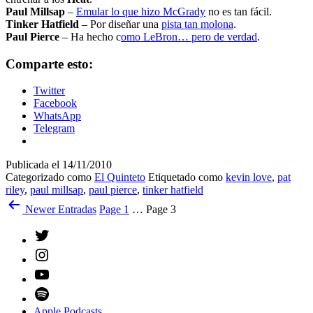
Paul Millsap
–
Emular lo que hizo McGrady
no es tan fácil.
Tinker Hatfield
– Por diseñar una
pista tan molona
.
Paul Pierce
– Ha hecho c
omo LeBron… pero de verdad
.
Comparte esto:
Twitter
Facebook
WhatsApp
Telegram
Publicada el
14/11/2010
Categorizado como
El Quinteto
Etiquetado como
kevin love
,
pat
riley
,
paul millsap
,
paul pierce
,
tinker hatfield
Paginación
Newer
Entradas
Page 1
…
Page 3
de
Twitter
entradas
Instagram
YouTube
Spotify
Apple Podcasts