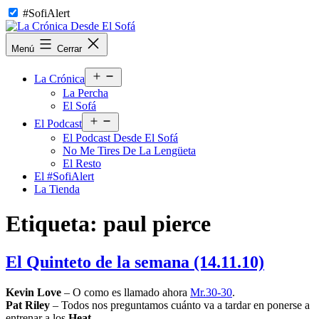
Saltar
#SofiAlert
al
contenido
La
Menú
Cerrar
Crónica
Desde
Abrir
El
La Crónica
el
Sofá
La Percha
menú
El Sofá
Abrir
El Podcast
el
El Podcast Desde El Sofá
menú
No Me Tires De La Lengüeta
El Resto
El #SofiAlert
La Tienda
Etiqueta:
paul pierce
El Quinteto de la semana (14.11.10)
Kevin Love
– O como es llamado ahora
Mr.30-30
.
Pat Riley
– Todos nos preguntamos cuánto va a tardar en ponerse a
entrenar a los
Heat
.