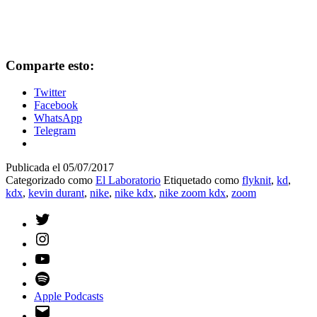
Comparte esto:
Twitter
Facebook
WhatsApp
Telegram
Publicada el
05/07/2017
Categorizado como
El Laboratorio
Etiquetado como
flyknit
,
kd
,
kdx
,
kevin durant
,
nike
,
nike kdx
,
nike zoom kdx
,
zoom
Twitter
Instagram
YouTube
Spotify
Apple Podcasts
Email