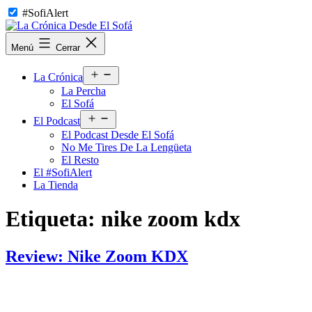
Saltar
#SofiAlert
al
contenido
La
Menú
Cerrar
Crónica
Desde
Abrir
El
La Crónica
el
Sofá
La Percha
menú
El Sofá
Abrir
El Podcast
el
El Podcast Desde El Sofá
menú
No Me Tires De La Lengüeta
El Resto
El #SofiAlert
La Tienda
Etiqueta:
nike zoom kdx
Review: Nike Zoom KDX