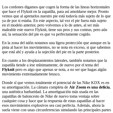
Los cordones digamos que cogen la forma de las lineas horizontales
que hace el Flyknit en la zapatilla, para así amoldarse mejor. Pronto
vemos que al apretarlos nuestro pie está todavía más sujeto de lo que
ya de por si estaba. En este aspecto, tal vez el pie fuera más sujeto
en el modelo anterior, pero volvemos a lo de antes, al ser más
maleable este nuevo Flyknit, tiene sus pros y sus contras, pero aún
así, la sensación del pie es que va perfectamente cogido.
En la zona del talón notamos una ligera protección que aunque en la
pista al hacer los movimientos, no se nota en exceso, si que sabemos
que está ahí y ayuda a la sujeción del pie en la parte posterior.
En cuanto a los desplazamientos laterales, también notamos que la
zapatilla tiende a irse mínimamente, de nuevo por el tema del
Flyknit
pero es algo que apenas se nota, a no ser que hagas algún
movimiento extremadamente brusco.
Donde sí que vemos totalmente el potencial de las Nike KDX es en
su amortiguación. La cámara completa de
Air Zoom es una delicia
,
una auténtica barbaridad. La amortiguación más usada en las
zapatillas de baloncesto de Nike de nuevo toma ventaja sobre
cualquier cosa y hace que la respuesta de estas zapatillas al hacer
esos movimientos explosivos sea casi perfecta. Además, ahora la
suela viene con unas circunferencias simulando las principales partes