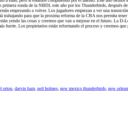
to a ellas, pero sí estamos compitiendo por el talento. Este año hemos
n primera ronda de la NBDL este año por los Thunderbirds, después de 
están empezando a volver. Los jugadores empiezan a ver una transición
tá trabajando para que la proxima reforma de la CBA nos permita tener
stán yendo las cosas y creemos que van a mejorar en el futuro. La D-L
ás fuerte. Los propietarios están reformando el proceso y creemos qu
l orton
,
darvin ham
,
neil holmes
,
new mexico thunderbirds
,
new orlean