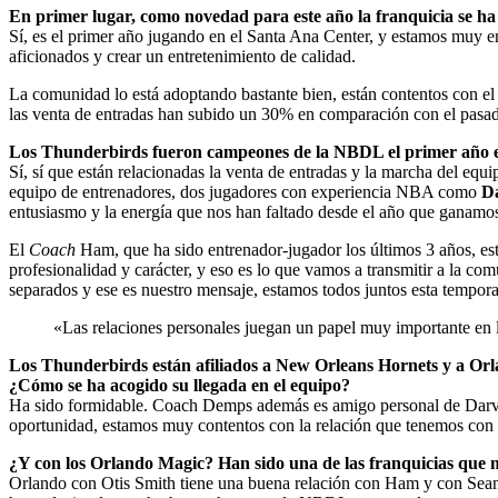
En primer lugar, como novedad para este año la franquicia se h
Sí, es el primer año jugando en el Santa Ana Center, y estamos muy e
aficionados y crear un entretenimiento de calidad.
La comunidad lo está adoptando bastante bien, están contentos con el 
las venta de entradas han subido un 30% en comparación con el pasa
Los Thunderbirds fueron campeones de la NBDL el primer año en Al
Sí, sí que están relacionadas la venta de entradas y la marcha del e
equipo de entrenadores, dos jugadores con experiencia NBA como
D
entusiasmo y la energía que nos han faltado desde el año que ganamo
El
Coach
Ham, que ha sido entrenador-jugador los últimos 3 años, está 
profesionalidad y carácter, y eso es lo que vamos a transmitir a la c
separados y ese es nuestro mensaje, estamos todos juntos esta tempor
«Las relaciones personales juegan un papel muy importante en
Los Thunderbirds están afiliados a
New Orleans Hornets
y a
Orl
¿Cómo se ha acogido su llegada en el equipo?
Ha sido formidable. Coach Demps además es amigo personal de Darvin 
oportunidad, estamos muy contentos con la relación que tenemos con 
¿Y con los Orlando Magic? Han sido una de las franquicias qu
Orlando con Otis Smith tiene una buena relación con Ham y con Sean R