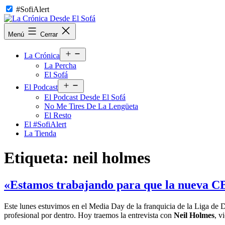
Saltar
#SofiAlert
al
contenido
La
Menú
Cerrar
Crónica
Desde
Abrir
El
La Crónica
el
Sofá
La Percha
menú
El Sofá
Abrir
El Podcast
el
El Podcast Desde El Sofá
menú
No Me Tires De La Lengüeta
El Resto
El #SofiAlert
La Tienda
Etiqueta:
neil holmes
«Estamos trabajando para que la nueva C
Este lunes estuvimos en el Media Day de la franquicia de la Liga d
profesional por dentro. Hoy traemos la entrevista con
Neil Holmes
, v