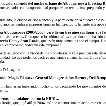
a movido, saliendo del núcleo urbano de Albuquerque a la vecina
ntusiasmados con la oportunidad porque es un recinto más preparado y t
traslado, la ciudad de Rio Rancho y la parte oeste de la ciudad de Albu
do año, las ventas a empresas también han crecido… la gente está apo
buquerque (2005/2006), pero llevan tres años sin llegar a la fase
quipo más o menos. Creo que en los últimos años, el producto no ha sid
arvin Ham
y
Sean Rooks
, que están muy contentos con el equipo. Ha
s el campeonato, volverán esta temporada.
de acuerdo con la visión de los propietarios, y va a predicar esta filos
omunidad. Lo que podemos decir es que vamos a ganar juntos. Otros años
ada.
 la D-League»
ando Magic
. El nuevo General Manager de los Hornets,
Dell Demp
Ham, están trabajando mucho juntos decidiendo los movimientos de la 
ellos.
e menos han colaborado con la NBDL…
ooks, que jugó allí en 2004, así que tenemos una relación estrecha qu