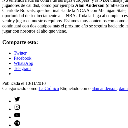
No tenemos nada en contra de las ligas europeas, y la NBA trabaja jun
jugadores de calidad, como por ejemplo
Alan Anderson
(drafteado e
Charlotte Bobcats, que fue finalista de la NCAA con Michigan State, 
oportunidad de ir directamente a la NBA. Toda la Liga al completo es
venir y jugar en nuestros equipos. Estamos muy contentos con como e
continuará con dos equipos más el próximo año se seguirá haciendo m
jugar con nosotros el año que viene.
Comparte esto:
Twitter
Facebook
WhatsApp
Telegram
Publicada el
10/11/2010
Categorizado como
La Crónica
Etiquetado como
alan anderson
,
danie
Twitter
Instagram
YouTube
Spotify