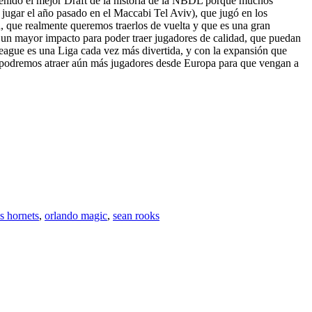
 tenido el mejor Draft de la historia de la NBDL porque muchos
jugar el año pasado en el Maccabi Tel Aviv), que jugó en los
, que realmente queremos traerlos de vuelta y que es una gran
 un mayor impacto para poder traer jugadores de calidad, que puedan
eague es una Liga cada vez más divertida, y con la expansión que
e podremos atraer aún más jugadores desde Europa para que vengan a
s hornets
,
orlando magic
,
sean rooks