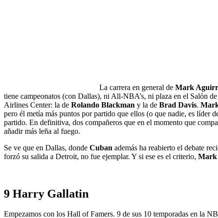
La carrera en general de
Mark Aguirr
tiene campeonatos (con Dallas), ni All-NBA’s, ni plaza en el Salón de
Airlines Center: la de
Rolando Blackman
y la de
Brad Davis
.
Mar
pero él metía más puntos por partido que ellos (o que nadie, es líder d
partido. En definitiva, dos compañeros que en el momento que compartí
añadir más leña al fuego.
Se ve que en Dallas, donde
Cuban
además ha reabierto el debate re
forzó su salida a Detroit, no fue ejemplar. Y si ese es el criterio,
Mark
9 Harry Gallatin
Empezamos con los Hall of Famers. 9 de sus 10 temporadas en la 