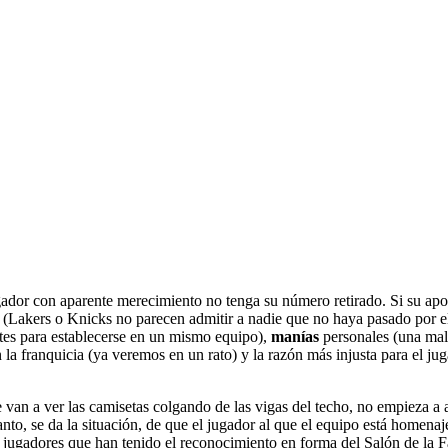
ador con aparente merecimiento no tenga su número retirado. Si su apor
a (Lakers o Knicks no parecen admitir a nadie que no haya pasado por e
ntes para establecerse en un mismo equipo),
manías
personales (una mala
la franquicia (ya veremos en un rato) y la razón más injusta para el ju
ue van a ver las camisetas colgando de las vigas del techo, no empieza a 
tanto, se da la situación, de que el jugador al que el equipo está homen
jugadores que han tenido el reconocimiento en forma del Salón de la 