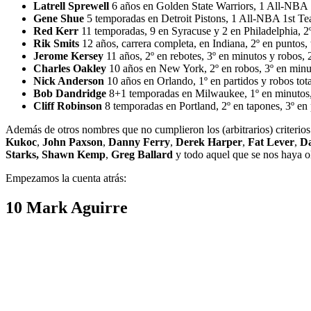
Latrell Sprewell
6 años en Golden State Warriors, 1 All-NBA 
Gene Shue
5 temporadas en Detroit Pistons, 1 All-NBA 1st Te
Red Kerr
11 temporadas, 9 en Syracuse y 2 en Philadelphia, 2º 
Rik Smits
12 años, carrera completa, en Indiana, 2º en puntos, t
Jerome Kersey
11 años, 2º en rebotes, 3º en minutos y robos, 
Charles Oakley
10 años en New York, 2º en robos, 3º en minut
Nick Anderson
10 años en Orlando, 1º en partidos y robos total
Bob Dandridge
8+1 temporadas en Milwaukee, 1º en minutos, 2º
Cliff Robinson
8 temporadas en Portland, 2º en tapones, 3º en 
Además de otros nombres que no cumplieron los (arbitrarios) criterio
Kukoc
,
John Paxson
,
Danny Ferry
,
Derek Harper
,
Fat Lever
,
Da
Starks, Shawn Kemp
,
Greg Ballard
y todo aquel que se nos haya ol
Empezamos la cuenta atrás:
10 Mark Aguirre