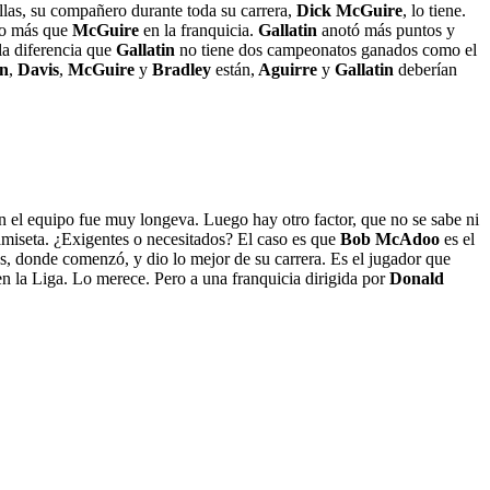
las, su compañero durante toda su carrera,
Dick McGuire
, lo tiene.
o más que
McGuire
en la franquicia.
Gallatin
anotó más puntos y
 la diferencia que
Gallatin
no tiene dos campeonatos ganados como el
n
,
Davis
,
McGuire
y
Bradley
están,
Aguirre
y
Gallatin
deberían
 en el equipo fue muy longeva. Luego hay otro factor, que no se sabe ni
miseta. ¿Exigentes o necesitados? El caso es que
Bob McAdoo
es el
s, donde comenzó, y dio lo mejor de su carrera. Es el jugador que
en la Liga. Lo merece. Pero a una franquicia dirigida por
Donald