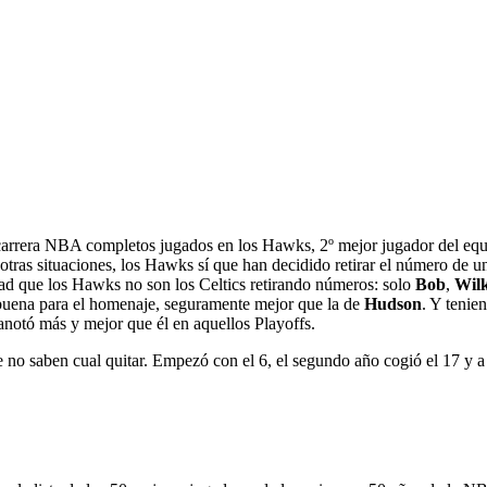
carrera NBA completos jugados en los Hawks, 2º mejor jugador del equi
e otras situaciones, los Hawks sí que han decidido retirar el número de 
dad que los Hawks no son los Celtics retirando números: solo
Bob
,
Wilk
buena para el homenaje, seguramente mejor que la de
Hudson
. Y tenie
anotó más y mejor que él en aquellos Playoffs.
o saben cual quitar. Empezó con el 6, el segundo año cogió el 17 y a part