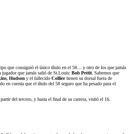
po que consiguió el único título en el 58… y otro de los que jamás
un jugador que jamás salió de St.Louis:
Bob Pettit
. Sabemos que
ins
,
Hudson
y el fallecido
Collier
tienen su dorsal fuera de
ndo en cuenta que el título del 58 seguro que ha pesado para el
ir del tercero, y hasta el final de su carrera, vistió el 16.