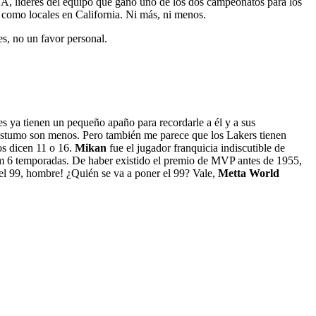
NBA, líderes del equipo que ganó uno de los dos campeonatos para los
como locales en California. Ni más, ni menos.
es, no un favor personal.
les ya tienen un pequeño apaño para recordarle a él y a sus
póstumo son menos. Pero también me parece que los Lakers tienen
 os dicen 11 o 16.
Mikan
fue el jugador franquicia indiscutible de
am 6 temporadas. De haber existido el premio de MVP antes de 1955,
 el 99, hombre! ¿Quién se va a poner el 99? Vale,
Metta World