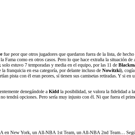
e
fue peor que otros jugadores que quedaron fuera de la lista, de hecho
 la Fama como en otros casos. Pero lo que hace extraña la situación de
k
solo estuvo 7 temporadas y media en el equipo, por las 11 de
Blackm
e la franquicia en esa categoría, por delante incluso de
Nowitzki
), cogí
an pista con él eran peores, sí tienen sus camisetas retiradas. Y si en
cientemente denegándole a
Kidd
la posibilidad, se valora la fidelidad a 
no tendrá opciones. Pero sería muy injusto con él. Ni que fuera el prime
NBA en New York, un All-NBA 1st Team, un All-NBA 2nd Team… Según 