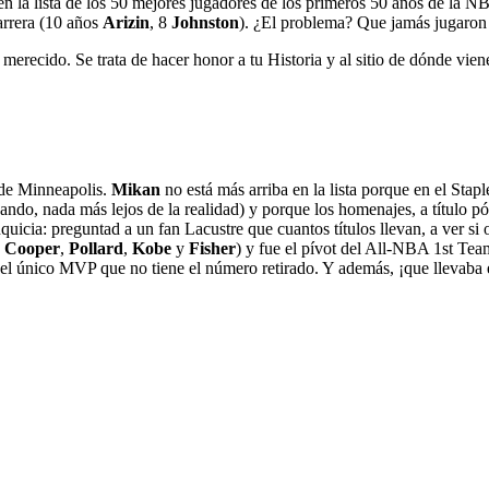
en la lista de los 50 mejores jugadores de los primeros 50 años de la 
arrera (10 años
Arizin
, 8
Johnston
). ¿El problema? Que jamás jugaron 
merecido. Se trata de hacer honor a tu Historia y al sitio de dónde vien
 de Minneapolis.
Mikan
no está más arriba en la lista porque en el Stap
ndo, nada más lejos de la realidad) y porque los homenajes, a título 
quicia: preguntad a un fan Lacustre que cuantos títulos llevan, a ver si
,
Cooper
,
Pollard
,
Kobe
y
Fisher
) y fue el pívot del All-NBA 1st Te
 el único MVP que no tiene el número retirado. Y además, ¡que llevaba