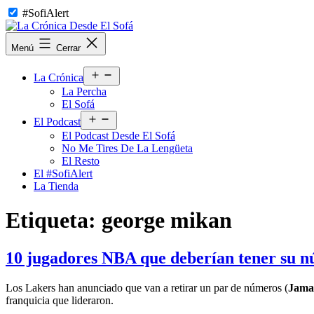
Saltar
#SofiAlert
al
contenido
La
Menú
Cerrar
Crónica
Desde
Abrir
El
La Crónica
el
Sofá
La Percha
menú
El Sofá
Abrir
El Podcast
el
El Podcast Desde El Sofá
menú
No Me Tires De La Lengüeta
El Resto
El #SofiAlert
La Tienda
Etiqueta:
george mikan
10 jugadores NBA que deberían tener su n
Los Lakers han anunciado que van a retirar un par de números (
Jama
franquicia que lideraron.