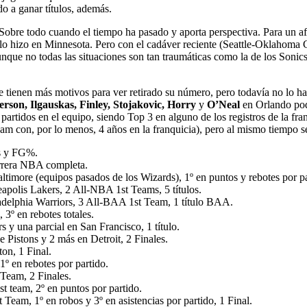
o a ganar títulos, además.
. Sobre todo cuando el tiempo ha pasado y aporta perspectiva. Para un 
o hizo en Minnesota. Pero con el cadáver reciente (Seattle-Oklahoma Cit
que no todas las situaciones son tan traumáticas como la de los Sonics
 tienen más motivos para ver retirado su número, pero todavía no lo h
erson, Ilgauskas, Finley, Stojakovic, Horry
y
O’Neal
en Orlando pod
rtidos en el equipo, siendo Top 3 en alguno de los registros de la fran
am con, por lo menos, 4 años en la franquicia), pero al mismo tiempo s
es y FG%.
arrera NBA completa.
timore (equipos pasados de los Wizards), 1º en puntos y rebotes por pa
apolis Lakers, 2 All-NBA 1st Teams, 5 títulos.
ladelphia Warriors, 3 All-BAA 1st Team, 1 título BAA.
º en rebotes totales.
 y una parcial en San Francisco, 1 título.
 Pistons y 2 más en Detroit, 2 Finales.
on, 1 Final.
1º en rebotes por partido.
Team, 2 Finales.
 team, 2º en puntos por partido.
eam, 1º en robos y 3º en asistencias por partido, 1 Final.