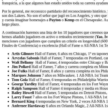
franquicia, a la que algunos han estado unidos toda su carrera ayudand
Por lo general, me reconozco partidario del reconocimiento histórico
son dos Lakers. No son el señor que jugó en Los Angeles, y otro que l
y cuesta imaginar homenajes a
Payton
o
Kemp
en el Chesapeake. Aun
largo plazo.
A continuación haremos una lista de los 10 jugadores que creemos que
hemos añadido jugadores en activo o retirados recientemente (
Yao
,
Iv
menciones con jugadores que cumplen un criterio en longevidad (600 pa
Finales de Conferencia) o excelencia (Hall of Fame o All-NBA 1st Te
Artis Gilmore
Hall of Famer, 6 años en Chicago, 1º en tapon
Arvydas Sabonis
Hall of Famer, 7 temporadas en Portland, c
Walt Bellamy
Hall of Famer, 4 temporadas entre Chicago y Bal
Jim Pollard
Hall of Famer, 7 años y carrera completa en Minne
Joe Fulks
Hall of Famer, 8 años y carrera completa en los Phi
Marques Johnson
7 años en Milwaukee, 1 All-NBA 1st Team, 3
Tom Gola
Hall of Famer, 6 temporadas en Philadelphia Warriors
George Yardley
Hall of Famer, 4 temporadas en los Fort Wayne
Ralph Sampson
Hall of Famer 4 temporadas y media en Houst
Bailey Howell
Hall of Famer, 5 temporadas en Detroit Pistons, 
Larry Foust
7 años en los Fort Wayne Pistons, 1 All-NBA 1st 
Bernard King
4 temporadas en New York, 2 veces All-NBA 1st
Anfernee Hardaway
6 años en Orlando Magic, 2 All-NBA 1st T