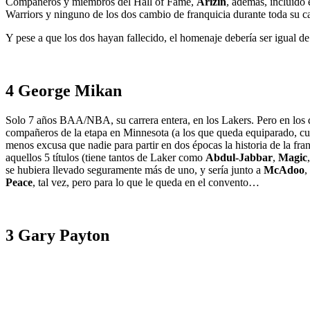
Compañeros y miembros del Hall of Fame,
Arizin
, además, incluido 
Warriors y ninguno de los dos cambio de franquicia durante toda su c
Y pese a que los dos hayan fallecido, el homenaje debería ser igual de 
4 George Mikan
Solo 7 años BAA/NBA, su carrera entera, en los Lakers. Pero en los
compañeros de la etapa en Minnesota (a los que queda equiparado, cua
menos excusa que nadie para partir en dos épocas la historia de la fran
aquellos 5 títulos (tiene tantos de Laker como
Abdul-Jabbar
,
Magic
se hubiera llevado seguramente más de uno, y sería junto a
McAdoo
,
Peace
, tal vez, pero para lo que le queda en el convento…
3 Gary Payton