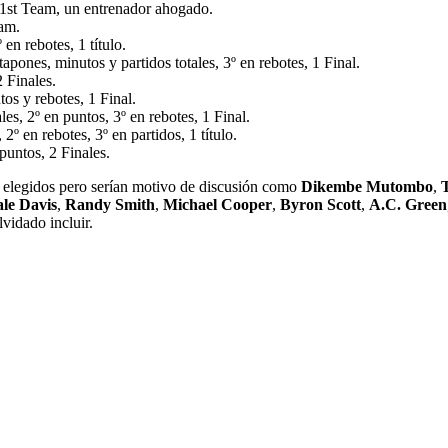
1st Team, un entrenador ahogado.
am.
en rebotes, 1 título.
apones, minutos y partidos totales, 3º en rebotes, 1 Final.
2 Finales.
os y rebotes, 1 Final.
es, 2º en puntos, 3º en rebotes, 1 Final.
 en rebotes, 3º en partidos, 1 título.
puntos, 2 Finales.
s elegidos pero serían motivo de discusión como
Dikembe Mutombo
,
T
le Davis
,
Randy Smith
,
Michael Cooper
,
Byron Scott
,
A.C. Green
vidado incluir.