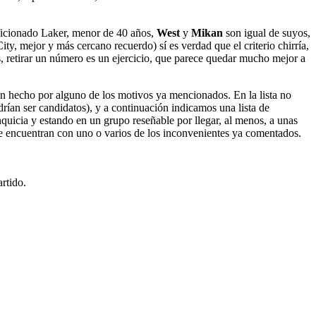
aficionado Laker, menor de 40 años,
West
y
Mikan
son igual de suyos,
y, mejor y más cercano recuerdo) sí es verdad que el criterio chirría,
, retirar un número es un ejercicio, que parece quedar mucho mejor a
an hecho por alguno de los motivos ya mencionados. En la lista no
rían ser candidatos), y a continuación indicamos una lista de
quicia y estando en un grupo reseñable por llegar, al menos, a unas
e encuentran con uno o varios de los inconvenientes ya comentados.
rtido.