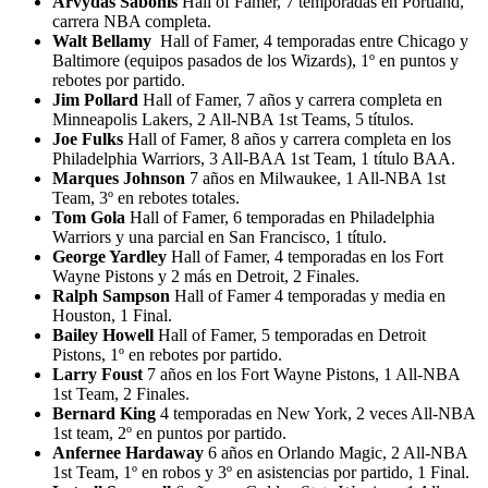
Arvydas Sabonis
Hall of Famer, 7 temporadas en Portland,
carrera NBA completa.
Walt Bellamy
Hall of Famer, 4 temporadas entre Chicago y
Baltimore (equipos pasados de los Wizards), 1º en puntos y
rebotes por partido.
Jim Pollard
Hall of Famer, 7 años y carrera completa en
Minneapolis Lakers, 2 All-NBA 1st Teams, 5 títulos.
Joe Fulks
Hall of Famer, 8 años y carrera completa en los
Philadelphia Warriors, 3 All-BAA 1st Team, 1 título BAA.
Marques Johnson
7 años en Milwaukee, 1 All-NBA 1st
Team, 3º en rebotes totales.
Tom Gola
Hall of Famer, 6 temporadas en Philadelphia
Warriors y una parcial en San Francisco, 1 título.
George Yardley
Hall of Famer, 4 temporadas en los Fort
Wayne Pistons y 2 más en Detroit, 2 Finales.
Ralph Sampson
Hall of Famer 4 temporadas y media en
Houston, 1 Final.
Bailey Howell
Hall of Famer, 5 temporadas en Detroit
Pistons, 1º en rebotes por partido.
Larry Foust
7 años en los Fort Wayne Pistons, 1 All-NBA
1st Team, 2 Finales.
Bernard King
4 temporadas en New York, 2 veces All-NBA
1st team, 2º en puntos por partido.
Anfernee Hardaway
6 años en Orlando Magic, 2 All-NBA
1st Team, 1º en robos y 3º en asistencias por partido, 1 Final.