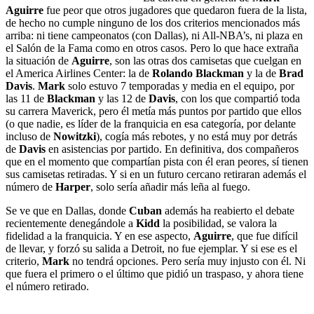
Aguirre
fue peor que otros jugadores que quedaron fuera de la lista,
de hecho no cumple ninguno de los dos criterios mencionados más
arriba: ni tiene campeonatos (con Dallas), ni All-NBA’s, ni plaza en
el Salón de la Fama como en otros casos. Pero lo que hace extraña
la situación de
Aguirre
, son las otras dos camisetas que cuelgan en
el America Airlines Center: la de
Rolando Blackman
y la de
Brad
Davis
.
Mark
solo estuvo 7 temporadas y media en el equipo, por
las 11 de
Blackman
y las 12 de
Davis
, con los que compartió toda
su carrera Maverick, pero él metía más puntos por partido que ellos
(o que nadie, es líder de la franquicia en esa categoría, por delante
incluso de
Nowitzki
), cogía más rebotes, y no está muy por detrás
de
Davis
en asistencias por partido. En definitiva, dos compañeros
que en el momento que compartían pista con él eran peores, sí tienen
sus camisetas retiradas. Y si en un futuro cercano retiraran además el
número de
Harper
, solo sería añadir más leña al fuego.
Se ve que en Dallas, donde
Cuban
además ha reabierto el debate
recientemente denegándole a
Kidd
la posibilidad, se valora la
fidelidad a la franquicia. Y en ese aspecto,
Aguirre
, que fue difícil
de llevar, y forzó su salida a Detroit, no fue ejemplar. Y si ese es el
criterio,
Mark
no tendrá opciones. Pero sería muy injusto con él. Ni
que fuera el primero o el último que pidió un traspaso, y ahora tiene
el número retirado.