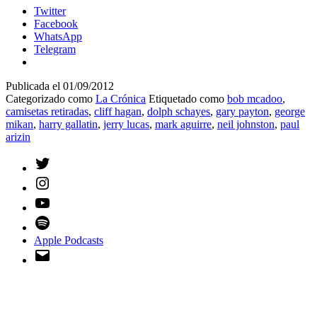
Twitter
Facebook
WhatsApp
Telegram
Publicada el
01/09/2012
Categorizado como
La Crónica
Etiquetado como
bob mcadoo
,
camisetas retiradas
,
cliff hagan
,
dolph schayes
,
gary payton
,
george
mikan
,
harry gallatin
,
jerry lucas
,
mark aguirre
,
neil johnston
,
paul
arizin
Twitter
Instagram
YouTube
Spotify
Apple Podcasts
Email