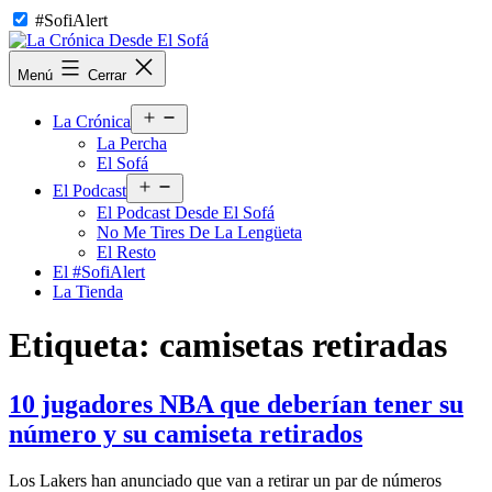
Saltar
#SofiAlert
al
contenido
La
Menú
Cerrar
Crónica
Desde
Abrir
El
La Crónica
el
Sofá
La Percha
menú
El Sofá
Abrir
El Podcast
el
El Podcast Desde El Sofá
menú
No Me Tires De La Lengüeta
El Resto
El #SofiAlert
La Tienda
Etiqueta:
camisetas retiradas
10 jugadores NBA que deberían tener su
número y su camiseta retirados
Los Lakers han anunciado que van a retirar un par de números