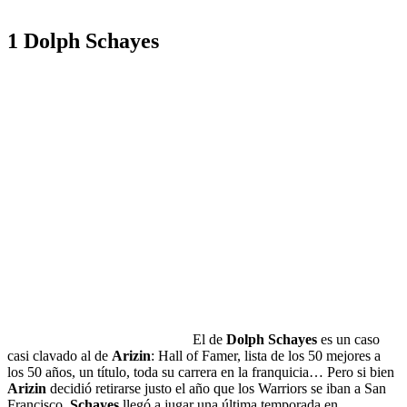
1 Dolph Schayes
El de
Dolph Schayes
es un caso
casi clavado al de
Arizin
: Hall of Famer, lista de los 50 mejores a
los 50 años, un título, toda su carrera en la franquicia… Pero si bien
Arizin
decidió retirarse justo el año que los Warriors se iban a San
Francisco,
Schayes
llegó a jugar una última temporada en