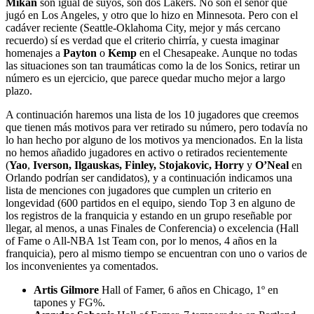
Mikan
son igual de suyos, son dos Lakers. No son el señor que
jugó en Los Angeles, y otro que lo hizo en Minnesota. Pero con el
cadáver reciente (Seattle-Oklahoma City, mejor y más cercano
recuerdo) sí es verdad que el criterio chirría, y cuesta imaginar
homenajes a
Payton
o
Kemp
en el Chesapeake. Aunque no todas
las situaciones son tan traumáticas como la de los Sonics, retirar un
número es un ejercicio, que parece quedar mucho mejor a largo
plazo.
A continuación haremos una lista de los 10 jugadores que creemos
que tienen más motivos para ver retirado su número, pero todavía no
lo han hecho por alguno de los motivos ya mencionados. En la lista
no hemos añadido jugadores en activo o retirados recientemente
(
Yao
,
Iverson, Ilgauskas, Finley, Stojakovic, Horry
y
O’Neal
en
Orlando podrían ser candidatos), y a continuación indicamos una
lista de menciones con jugadores que cumplen un criterio en
longevidad (600 partidos en el equipo, siendo Top 3 en alguno de
los registros de la franquicia y estando en un grupo reseñable por
llegar, al menos, a unas Finales de Conferencia) o excelencia (Hall
of Fame o All-NBA 1st Team con, por lo menos, 4 años en la
franquicia), pero al mismo tiempo se encuentran con uno o varios de
los inconvenientes ya comentados.
Artis Gilmore
Hall of Famer, 6 años en Chicago, 1º en
tapones y FG%.