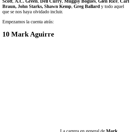
Scott
,
A.C. Green
,
Dell Curry
,
Muggsy Bogues
,
Glen Rice
,
Carl
Braun, John Starks, Shawn Kemp
,
Greg Ballard
y todo aquel
que se nos haya olvidado incluir.
Empezamos la cuenta atrás:
10 Mark Aguirre
La carrera en general de
Mark