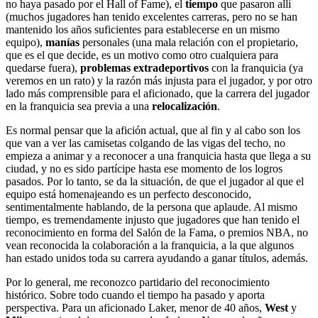
no haya pasado por el Hall of Fame), el
tiempo
que pasaron allí
(muchos jugadores han tenido excelentes carreras, pero no se han
mantenido los años suficientes para establecerse en un mismo
equipo),
manías
personales (una mala relación con el propietario,
que es el que decide, es un motivo como otro cualquiera para
quedarse fuera),
problemas extradeportivos
con la franquicia (ya
veremos en un rato) y la razón más injusta para el jugador, y por otro
lado más comprensible para el aficionado, que la carrera del jugador
en la franquicia sea previa a una
relocalización
.
Es normal pensar que la afición actual, que al fin y al cabo son los
que van a ver las camisetas colgando de las vigas del techo, no
empieza a animar y a reconocer a una franquicia hasta que llega a su
ciudad, y no es sido partícipe hasta ese momento de los logros
pasados. Por lo tanto, se da la situación, de que el jugador al que el
equipo está homenajeando es un perfecto desconocido,
sentimentalmente hablando, de la persona que aplaude. Al mismo
tiempo, es tremendamente injusto que jugadores que han tenido el
reconocimiento en forma del Salón de la Fama, o premios NBA, no
vean reconocida la colaboración a la franquicia, a la que algunos
han estado unidos toda su carrera ayudando a ganar títulos, además.
Por lo general, me reconozco partidario del reconocimiento
histórico. Sobre todo cuando el tiempo ha pasado y aporta
perspectiva. Para un aficionado Laker, menor de 40 años,
West
y