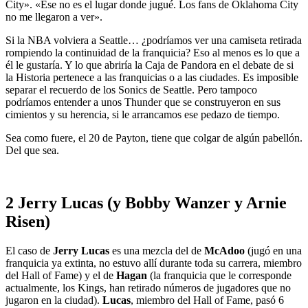
City». «Ese no es el lugar donde jugué. Los fans de Oklahoma City
no me llegaron a ver».
Si la NBA volviera a Seattle… ¿podríamos ver una camiseta retirada
rompiendo la continuidad de la franquicia? Eso al menos es lo que a
él le gustaría. Y lo que abriría la Caja de Pandora en el debate de si
la Historia pertenece a las franquicias o a las ciudades. Es imposible
separar el recuerdo de los Sonics de Seattle. Pero tampoco
podríamos entender a unos Thunder que se construyeron en sus
cimientos y su herencia, si le arrancamos ese pedazo de tiempo.
Sea como fuere, el 20 de Payton, tiene que colgar de algún pabellón.
Del que sea.
2 Jerry Lucas (y Bobby Wanzer y Arnie
Risen)
El caso de
Jerry Lucas
es una mezcla del de
McAdoo
(jugó en una
franquicia ya extinta, no estuvo allí durante toda su carrera, miembro
del Hall of Fame) y el de
Hagan
(la franquicia que le corresponde
actualmente, los Kings, han retirado números de jugadores que no
jugaron en la ciudad).
Lucas
, miembro del Hall of Fame, pasó 6