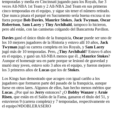
temporadas y media en Cincinnati jugando para los Royals, fue 3
veces All-NBA 1st Team y 2 All-NBA 2nd Team en sus primeras
cinco temporadas en el equipo, y sigue sin tener el número retirado.
Que nunca pisara el parqué en Sacramento sería buena excusa si no
fuera porque
Bob Davies
,
Maurice Stokes
,
Jack Twyman
,
Oscar
Robertson
,
Sam Lacey
y
Tiny Archibald
, tampoco lo hicieron,
pero ahí están, con las camisetas colgando del Bancarrota Pavilion.
Davies
ganó el único título de la franquicia,
Oscar
puede ser uno de
los 10 mejores jugadores de la Historia y estuvo allí 10 años,
Jack
Twyman
jugó su carrera completa en los Royals, y
Sam Lacey
jugó más de 10 temporadas. Pero, ¿
Tiny Archibald
? Estuvo 6 años
en el equipo, y ganó un All-NBA menos que él. ¿
Maurice Stokes
?
Aunque el homenaje sea en parte porque se lesionó de gravedad y
murió muy joven, estuvo solo 3 años en el equipo, y fueron mejores
los 3 primeros años de
Lucas
que los de
Stokes
.
Los Kings han demostrado que acogen con igual cariño a los
jugadores que formaron parte del pasado de la franquicia, aunque
fuese en otros lares. Algunos de ellos, han hecho menos méritos que
Lucas
. ¿Por qué no
Jerry
entonces? ¿O
Bobby Wanzer
y
Arnie
Risen
, que están en el Salón de la Fama, ganaron el título del 51, y
estuvieron 9 (carrera completa) y 7 temporadas, respectivamente en
el equipo?#DOBLERASERO