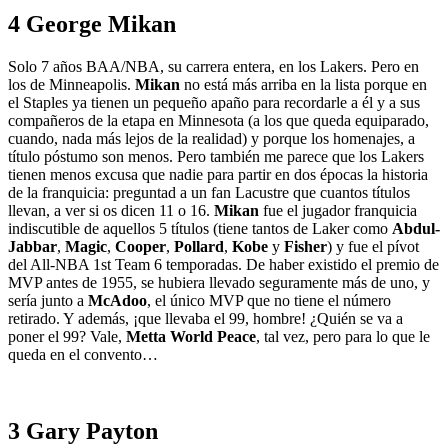
4 George Mikan
Solo 7 años BAA/NBA, su carrera entera, en los Lakers. Pero en
los de Minneapolis.
Mikan
no está más arriba en la lista porque en
el Staples ya tienen un pequeño apaño para recordarle a él y a sus
compañeros de la etapa en Minnesota (a los que queda equiparado,
cuando, nada más lejos de la realidad) y porque los homenajes, a
título póstumo son menos. Pero también me parece que los Lakers
tienen menos excusa que nadie para partir en dos épocas la historia
de la franquicia: preguntad a un fan Lacustre que cuantos títulos
llevan, a ver si os dicen 11 o 16.
Mikan
fue el jugador franquicia
indiscutible de aquellos 5 títulos (tiene tantos de Laker como
Abdul-
Jabbar
,
Magic
,
Cooper
,
Pollard
,
Kobe
y
Fisher
) y fue el pívot
del All-NBA 1st Team 6 temporadas. De haber existido el premio de
MVP antes de 1955, se hubiera llevado seguramente más de uno, y
sería junto a
McAdoo
, el único MVP que no tiene el número
retirado. Y además, ¡que llevaba el 99, hombre! ¿Quién se va a
poner el 99? Vale,
Metta World Peace
, tal vez, pero para lo que le
queda en el convento…
3 Gary Payton