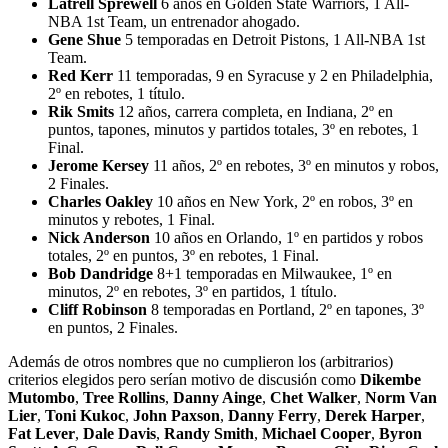
Latrell Sprewell
6 años en Golden State Warriors, 1 All-
NBA 1st Team, un entrenador ahogado.
Gene Shue
5 temporadas en Detroit Pistons, 1 All-NBA 1st
Team.
Red Kerr
11 temporadas, 9 en Syracuse y 2 en Philadelphia,
2º en rebotes, 1 título.
Rik Smits
12 años, carrera completa, en Indiana, 2º en
puntos, tapones, minutos y partidos totales, 3º en rebotes, 1
Final.
Jerome Kersey
11 años, 2º en rebotes, 3º en minutos y robos,
2 Finales.
Charles Oakley
10 años en New York, 2º en robos, 3º en
minutos y rebotes, 1 Final.
Nick Anderson
10 años en Orlando, 1º en partidos y robos
totales, 2º en puntos, 3º en rebotes, 1 Final.
Bob Dandridge
8+1 temporadas en Milwaukee, 1º en
minutos, 2º en rebotes, 3º en partidos, 1 título.
Cliff Robinson
8 temporadas en Portland, 2º en tapones, 3º
en puntos, 2 Finales.
Además de otros nombres que no cumplieron los (arbitrarios)
criterios elegidos pero serían motivo de discusión como
Dikembe
Mutombo
,
Tree Rollins
,
Danny Ainge
,
Chet Walker
,
Norm Van
Lier
,
Toni Kukoc
,
John Paxson
,
Danny Ferry
,
Derek Harper
,
Fat Lever
,
Dale Davis
,
Randy Smith
,
Michael Cooper
,
Byron