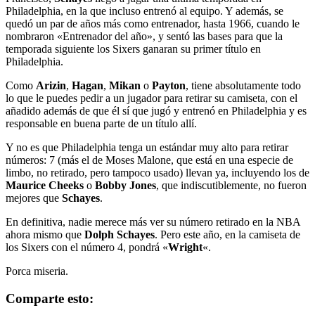
Philadelphia, en la que incluso entrenó al equipo. Y además, se
quedó un par de años más como entrenador, hasta 1966, cuando le
nombraron «Entrenador del año», y sentó las bases para que la
temporada siguiente los Sixers ganaran su primer título en
Philadelphia.
Como
Arizin
,
Hagan
,
Mikan
o
Payton
, tiene absolutamente todo
lo que le puedes pedir a un jugador para retirar su camiseta, con el
añadido además de que él sí que jugó y entrenó en Philadelphia y es
responsable en buena parte de un título allí.
Y no es que Philadelphia tenga un estándar muy alto para retirar
números: 7 (más el de Moses Malone, que está en una especie de
limbo, no retirado, pero tampoco usado) llevan ya, incluyendo los de
Maurice Cheeks
o
Bobby Jones
, que indiscutiblemente, no fueron
mejores que
Schayes
.
En definitiva, nadie merece más ver su número retirado en la NBA
ahora mismo que
Dolph Schayes
. Pero este año, en la camiseta de
los Sixers con el número 4, pondrá «
Wright
«.
Porca miseria.
Comparte esto: