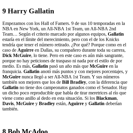
9 Harry Gallatin
Empezamos con los Hall of Famers. 9 de sus 10 temporadas en la
NBA en New York, un All-NBA 1st Team, un All-NBA 2nd
Team… Según el criterio marcado por algunos equipos,
Gallatin
estaría en el límite del merecimiento, pero con el de los Knicks
tendría que tener el número retirado. ¿Por qué? Porque como en el
caso de
Aguirre
en Dallas, su compañero durante toda su carrera,
Dick McGuire
, lo tiene. Pero en este caso es aún más sangrante,
porque no hay peticiones de traspaso ni nada por el estilo de por
medio. Es más,
Gallatin
pasó un año más que
McGuire
en la
franquicia.
Gallatin
anotó más puntos y con mejores porcentajes, y
McGuire
nunca llegó a ser All-NBA 1st Team. Y sus números
también son mejores que los de
Bill Bradley
, con la diferencia que
Gallatin
no tiene dos campeonatos ganados como el Senador. Hay
un dicho poco reproducible que habla de tirar meretrices al río que
viene como anillo al dedo en esta situación. Si los
Blackman
,
Davis
,
McGuire
y
Bradley
están,
Aguirre
y
Gallatin
deberían
también.
8 Bob McAdoo