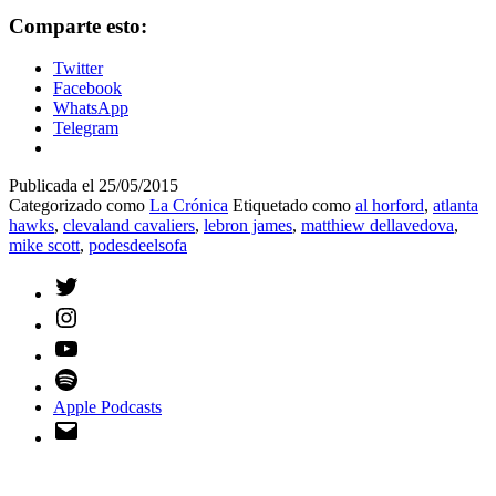
Comparte esto:
Twitter
Facebook
WhatsApp
Telegram
Publicada el
25/05/2015
Categorizado como
La Crónica
Etiquetado como
al horford
,
atlanta
hawks
,
clevaland cavaliers
,
lebron james
,
matthiew dellavedova
,
mike scott
,
podesdeelsofa
Twitter
Instagram
YouTube
Spotify
Apple Podcasts
Email