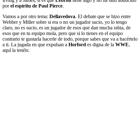
Irving y a James, si es que
Lebron
tiene algo y no ha sido abducido
por
el espíritu de Paul Pierce
.
Vamos a por otro tema:
Dellavedova
. El debate que se hizo entre
Webber y Miller sobre si era o no un jugador sucio, yo lo tengo
claro, no es sucio, es un jugador de esos que dan mucha rabia, de
esos que en tu equipo mola, pero que si lo tienes en el equipo
contrario te gustaría hacerle de todo, porque sabes que va a hacértelo
a ti. La jugada en que expulsan a
Horford
es digna de la
WWE
,
aquí la tenéis: