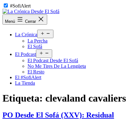
Saltar
#SofiAlert
al
contenido
La
Menú
Cerrar
Crónica
Desde
Abrir
El
La Crónica
el
Sofá
La Percha
menú
El Sofá
Abrir
El Podcast
el
El Podcast Desde El Sofá
menú
No Me Tires De La Lengüeta
El Resto
El #SofiAlert
La Tienda
Etiqueta:
clevaland cavaliers
PO Desde El Sofá (XXV): Residual