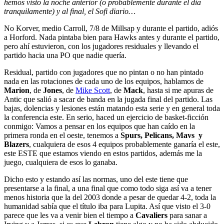
hemos visto la noche anterior (o probablemente durante el día
tranquilamente) y al final, el Sofi diario…
No Korver, medio Carroll, 7/8 de Millsap y durante el partido, adiós
a Horford. Nada pintaba bien para Hawks antes y durante el partido,
pero ahí estuvieron, con los jugadores residuales y llevando el
partido hacia una PO que nadie quería.
Residual, partido con jugadores que no pintan o no han pintado
nada en las rotaciones de cada uno de los equipos, hablamos de
Marion
, de
Jones
, de
Mike Scott
, de
Mack
, hasta si me apuras de
Antic que salió a sacar de banda en la jugada final del partido. Las
bajas, dolencias y lesiones están matando esta serie y en general toda
la conferencia este. En serio, haced un ejercicio de basket-ficción
conmigo: Vamos a pensar en los equipos que han caído en la
primera ronda en el oeste, tenemos a
Spurs, Pelicans, Mavs y
Blazers
, cualquiera de esos 4 equipos probablemente ganaría el este,
este ESTE que estamos viendo en estos partidos, además me la
juego, cualquiera de esos lo ganaba.
Dicho esto y estando así las normas, uno del este tiene que
presentarse a la final, a una final que como todo siga así va a tener
menos historia que la del 2003 donde a pesar de quedar 4-2, toda la
humanidad sabía que el título iba para Lupita. Así que visto el 3-0
parece que les va a venir bien el tiempo a
Cavaliers
para sanar a