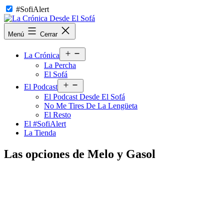
Saltar
#SofiAlert
al
contenido
La
Menú
Cerrar
Crónica
Desde
Abrir
El
La Crónica
el
Sofá
La Percha
menú
El Sofá
Abrir
El Podcast
el
El Podcast Desde El Sofá
menú
No Me Tires De La Lengüeta
El Resto
El #SofiAlert
La Tienda
Las opciones de Melo y Gasol