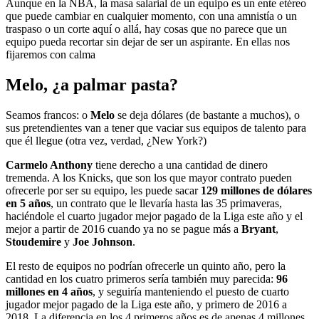
Aunque en la NBA, la masa salarial de un equipo es un ente etéreo
que puede cambiar en cualquier momento, con una amnistía o un
traspaso o un corte aquí o allá, hay cosas que no parece que un
equipo pueda recortar sin dejar de ser un aspirante. En ellas nos
fijaremos con calma
Melo, ¿a palmar pasta?
Seamos francos: o
Melo
se deja dólares (de bastante a muchos), o
sus pretendientes van a tener que vaciar sus equipos de talento para
que él llegue (otra vez, verdad, ¿New York?)
Carmelo Anthony
tiene derecho a una cantidad de dinero
tremenda. A los Knicks, que son los que mayor contrato pueden
ofrecerle por ser su equipo, les puede sacar
129 millones de dólares
en 5 años
, un contrato que le llevaría hasta las 35 primaveras,
haciéndole el cuarto jugador mejor pagado de la Liga este año y el
mejor a partir de 2016 cuando ya no se pague más a
Bryant
,
Stoudemire
y
Joe Johnson
.
El resto de equipos no podrían ofrecerle un quinto año, pero la
cantidad en los cuatro primeros sería también muy parecida:
96
millones en 4 años
, y seguiría manteniendo el puesto de cuarto
jugador mejor pagado de la Liga este año, y primero de 2016 a
2018. La diferencia en los 4 primeros años es de apenas 4 millones