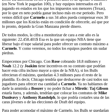
(en New York le pagarían 100), y hay equipos interesados en él
jugando en estados en los que los impuestos son menores (Texas),
por lo que en neto podría ganar incluso más en ese periodo. Pero
vemos difícil que
Carmelo
a sus 34 años pueda compensar esos 30
millones que los Knicks están en condición de ofrecerle, así que por
lo pronto, dejando la Gran Manzana pierde dinero.
De todos modos, la cifra a monitorizar de cara a este año es la
siguiente: 22.458.401$ Esa es la que un equipo NBA tiene que
liberar bajo el tope salarial para poder ofrecer un contrato máximo a
Carmelo
. Y como veremos, no todos los equipos pueden sin sudar
piedras.
Empecemos por Chicago. Con
Rose
cobrando 18.8 millones y
Noah
12.2 (y
Joakim
tiene incentivos en su contrato que podrían
hacer esta cifra incluso mayor a ojos de la NBA), si los Bulls
ofrecieran el máximo, quedarían 4.3 millones para el resto de la
plantilla. Es decir, Chicago tendría que deshacerse de casi todos sus
jugadores para ofrecer esa cantidad a
Carmelo
. Ya no hablamos de
darle la amnistía a
Boozer
y no poder fichar a
Mirotic
:
Taj Gibson
estaría fuera, y además, tendrían que colocar los contratos de
Mike
Dunleavy
y
Anthony Randolph
, lo que podría costarles una de las
caras jóvenes o de las elecciones de Draft del equipo.
Para poder acomodar el máximo de Carmelo, los Bulls se quedarían