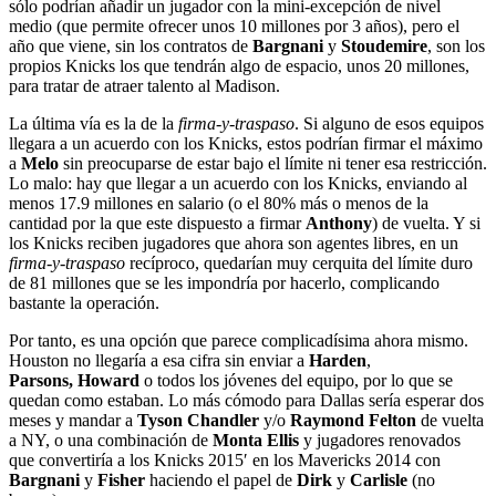
sólo podrían añadir un jugador con la mini-excepción de nivel
medio (que permite ofrecer unos 10 millones por 3 años), pero el
año que viene, sin los contratos de
Bargnani
y
Stoudemire
, son los
propios Knicks los que tendrán algo de espacio, unos 20 millones,
para tratar de atraer talento al Madison.
La última vía es la de la
firma-y-traspaso
. Si alguno de esos equipos
llegara a un acuerdo con los Knicks, estos podrían firmar el máximo
a
Melo
sin preocuparse de estar bajo el límite ni tener esa restricción.
Lo malo: hay que llegar a un acuerdo con los Knicks, enviando al
menos 17.9 millones en salario (o el 80% más o menos de la
cantidad por la que este dispuesto a firmar
Anthony
) de vuelta. Y si
los Knicks reciben jugadores que ahora son agentes libres, en un
firma-y-traspaso
recíproco, quedarían muy cerquita del límite duro
de 81 millones que se les impondría por hacerlo, complicando
bastante la operación.
Por tanto, es una opción que parece complicadísima ahora mismo.
Houston no llegaría a esa cifra sin enviar a
Harden
,
Parsons,
Howard
o todos los jóvenes del equipo, por lo que se
quedan como estaban. Lo más cómodo para Dallas sería esperar dos
meses y mandar a
Tyson Chandler
y/o
Raymond Felton
de vuelta
a NY, o una combinación de
Monta Ellis
y jugadores renovados
que convertiría a los Knicks 2015′ en los Mavericks 2014 con
Bargnani
y
Fisher
haciendo el papel de
Dirk
y
Carlisle
(no