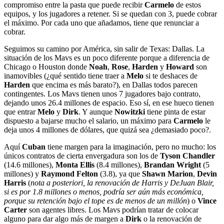
compromiso entre la pasta que puede recibir
Carmelo
de estos
equipos, y los jugadores a retener. Si se quedan con 3, puede cobrar
el máximo. Por cada uno que añadamos, tiene que renunciar a
cobrar.
Seguimos su camino por América, sin salir de Texas: Dallas. La
situación de los Mavs es un poco diferente porque a diferencia de
Chicago o Houston donde
Noah
,
Rose
,
Harden
y
Howard
son
inamovibles (¿qué sentido tiene traer a
Melo
si te deshaces de
Harden
que encima es más barato?), en Dallas todos parecen
contingentes. Los Mavs tienen unos 7 jugadores bajo contrato,
dejando unos 26.4 millones de espacio. Eso sí, en ese hueco tienen
que entrar
Melo
y
Dirk
. Y aunque
Nowitzki
tiene pinta de estar
dispuesto a bajarse mucho el salario, un máximo para
Carmelo
le
deja unos 4 millones de dólares, que quizá sea ¿demasiado poco?.
Aquí
Cuban
tiene margen para la imaginación, pero no mucho: los
únicos contratos de cierta envergadura son los de
Tyson Chandler
(14.6 millones),
Monta Ellis
(8.4 millones),
Brandan Wright
(5
millones) y
Raymond Felton
(3.8), ya que
Shawn Marion
,
Devin
Harris
(
nota a posteriori, la renovación de Harris y DeJuan Blair,
si es por 1.8 millones o menos, podría ser aún más económica,
porque su retención bajo el tope es de menos de un millón
) o
Vince
Carter
son agentes libres. Los Mavs podrían tratar de colocar
alguno para dar algo más de margen a
Dirk
o la renovación de