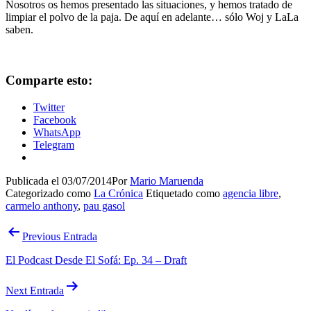
Nosotros os hemos presentado las situaciones, y hemos tratado de
limpiar el polvo de la paja. De aquí en adelante… sólo Woj y LaLa
saben.
Comparte esto:
Twitter
Facebook
WhatsApp
Telegram
Publicada el
03/07/2014
Por
Mario Maruenda
Categorizado como
La Crónica
Etiquetado como
agencia libre
,
carmelo anthony
,
pau gasol
Navegación
Previous Entrada
de
El Podcast Desde El Sofá: Ep. 34 – Draft
entradas
Next Entrada