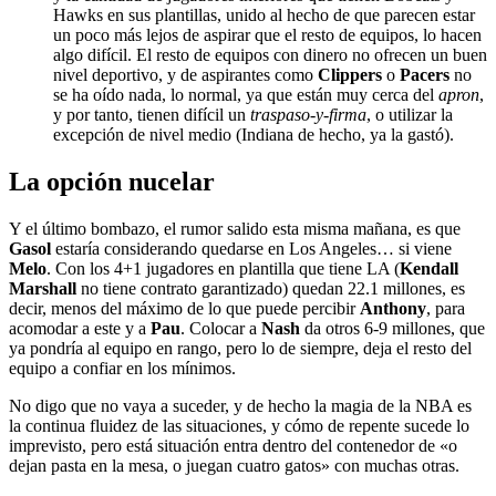
Hawks en sus plantillas, unido al hecho de que parecen estar
un poco más lejos de aspirar que el resto de equipos, lo hacen
algo difícil. El resto de equipos con dinero no ofrecen un buen
nivel deportivo, y de aspirantes como
Clippers
o
Pacers
no
se ha oído nada, lo normal, ya que están muy cerca del
apron
,
y por tanto, tienen difícil un
traspaso-y-firma
, o utilizar la
excepción de nivel medio (Indiana de hecho, ya la gastó).
La opción nucelar
Y el último bombazo, el rumor salido esta misma mañana, es que
Gasol
estaría considerando quedarse en Los Angeles… si viene
Melo
. Con los 4+1 jugadores en plantilla que tiene LA (
Kendall
Marshall
no tiene contrato garantizado) quedan 22.1 millones, es
decir, menos del máximo de lo que puede percibir
Anthony
, para
acomodar a este y a
Pau
. Colocar a
Nash
da otros 6-9 millones, que
ya pondría al equipo en rango, pero lo de siempre, deja el resto del
equipo a confiar en los mínimos.
No digo que no vaya a suceder, y de hecho la magia de la NBA es
la continua fluidez de las situaciones, y cómo de repente sucede lo
imprevisto, pero está situación entra dentro del contenedor de «o
dejan pasta en la mesa, o juegan cuatro gatos» con muchas otras.