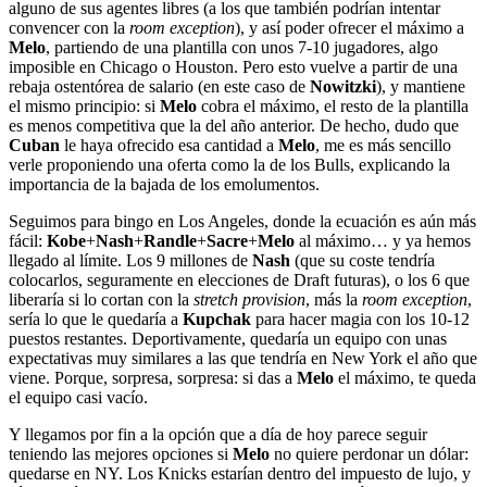
alguno de sus agentes libres (a los que también podrían intentar
convencer con la
room exception
), y así poder ofrecer el máximo a
Melo
, partiendo de una plantilla con unos 7-10 jugadores, algo
imposible en Chicago o Houston. Pero esto vuelve a partir de una
rebaja ostentórea de salario (en este caso de
Nowitzki
), y mantiene
el mismo principio: si
Melo
cobra el máximo, el resto de la plantilla
es menos competitiva que la del año anterior. De hecho, dudo que
Cuban
le haya ofrecido esa cantidad a
Melo
, me es más sencillo
verle proponiendo una oferta como la de los Bulls, explicando la
importancia de la bajada de los emolumentos.
Seguimos para bingo en Los Angeles, donde la ecuación es aún más
fácil:
Kobe
+
Nash
+
Randle
+
Sacre
+
Melo
al máximo… y ya hemos
llegado al límite. Los 9 millones de
Nash
(que su coste tendría
colocarlos, seguramente en elecciones de Draft futuras), o los 6 que
liberaría si lo cortan con la
stretch provision
, más la
room exception
,
sería lo que le quedaría a
Kupchak
para hacer magia con los 10-12
puestos restantes. Deportivamente, quedaría un equipo con unas
expectativas muy similares a las que tendría en New York el año que
viene. Porque, sorpresa, sorpresa: si das a
Melo
el máximo, te queda
el equipo casi vacío.
Y llegamos por fin a la opción que a día de hoy parece seguir
teniendo las mejores opciones si
Melo
no quiere perdonar un dólar:
quedarse en NY. Los Knicks estarían dentro del impuesto de lujo, y