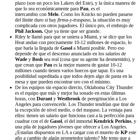
plazo (son un poco los Lakers del Este), y la única manera de
que lo sea económicamente para
Pau
, es el
intercambio con
Melo
. Como los Knicks no pueden pasarse
del límite duro si hay
firma-y-traspaso
, la situación es muy
complicada con otros jugadores. El único pro, el embrujo de
Phil Jackson.
Que ya tiene que ser grande.
Riley le llamó para que se uniera a Miami, y se dice que los
Heat andan con precisamente 10-12 millones de espacio, lo
que haría la llegada de
Gasol
a Miami posible. Pero eso
depende de que el descenso anunciado en los salarios de
Wade
y
Bosh
sea real (cosa que su agente ha desmentido), y
que crean que
Pau
es la mejor manera de gastar 10-12
millones cuando tienen varios huecos que tapar. Es una
posibilidad supeditada a que todos dejen algo de pasta en la
mesa y que pueden encontrar oro con el mínimo.
De los equipos sin espacio directo, Oklahoma City Thunder
es el equipo que más y mejor ha sonado en estas últimas
horas, con
Durant
y
Westbrook
de peregrinación a Los
Angeles para convencerle. Los Thunder tendrían que tirar de
la excepción de nivel medio, o del traspaso. La ventaja para
ellos: tienen un salario que funciona casi a la perfección para
cuadrar con el de
Gasol
, el del inmortal
Kendrick Perkins
, y
una pila de jugadores jóvenes que ofrecer a Los Angeles.
¿Estarían dispuestos en LA a cargar con el muerto de
KP
este
año a cambio de algún prometedor talento? Me temo que a