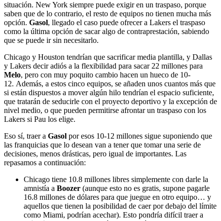
situación. New York siempre puede exigir en un traspaso, porque
saben que de lo contrario, el resto de equipos no tienen mucha más
opción.
Gasol
, llegado el caso puede ofrecer a Lakers el traspaso
como la última opción de sacar algo de contraprestación, sabiendo
que se puede ir sin necesitarlo.
Chicago y Houston tendrían que sacrificar media plantilla, y Dallas
y Lakers decir adiós a la flexibilidad para sacar 22 millones para
Melo
, pero con muy poquito cambio hacen un hueco de 10-
12. Además, a estos cinco equipos, se añaden unos cuantos más que
si están dispuestos a mover algún hilo tendrían el espacio suficiente,
que tratarán de seducirle con el proyecto deportivo y la excepción de
nivel medio, o que pueden permitirse afrontar un traspaso con los
Lakers si Pau los elige.
Eso sí, traer a
Gasol
por esos 10-12 millones sigue suponiendo que
las franquicias que lo desean van a tener que tomar una serie de
decisiones, menos drásticas, pero igual de importantes. Las
repasamos a continuación:
Chicago tiene 10.8 millones libres simplemente con darle la
amnistía a
Boozer
(aunque esto no es gratis, supone pagarle
16.8 millones de dólares para que juegue en otro equipo… y
aquellos que tienen la posibilidad de caer por debajo del límite
como Miami, podrían acechar). Esto pondría difícil traer a