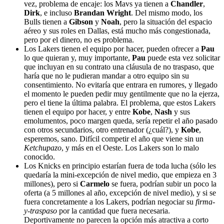
vez, problema de encaje: los Mavs ya tienen a
Chandler
,
Dirk
, e incluso
Brandan Wright
. Del mismo modo, los
Bulls tienen a
Gibson
y
Noah
, pero la situación del espacio
aéreo y sus roles en Dallas, está mucho más congestionada,
pero por el dinero, no es problema.
Los Lakers tienen el equipo por hacer, pueden ofrecer a
Pau
lo que quieran y, muy importante,
Pau
puede esta vez solicitar
que incluyan en su contrato una cláusula de no traspaso, que
haría que no le pudieran mandar a otro equipo sin su
consentimiento. No evitaría que entrara en rumores, y llegado
el momento le pueden pedir muy gentilmente que no la ejerza,
pero el tiene la última palabra. El problema, que estos Lakers
tienen el equipo por hacer, y entre
Kobe
,
Nash
y sus
emolumentos, poco margen queda, sería repetir el año pasado
con otros secundarios, otro entrenador (¿cuál?), y
Kobe
,
esperemos, sano. Difícil competir el año que viene sin un
Ketchupazo
, y más en el Oeste. Los Lakers son lo malo
conocido.
Los Knicks en principio estarían fuera de toda lucha (sólo les
quedaría la mini-excepción de nivel medio, que empieza en 3
millones), pero si
Carmelo
se fuera, podrían subir un poco la
oferta (a 5 millones al año, excepción de nivel medio), y si se
fuera concretamente a los Lakers, podrían negociar su
firma-
y-traspaso
por la cantidad que fuera necesaria.
Deportivamente no parecen la opción más atractiva a corto