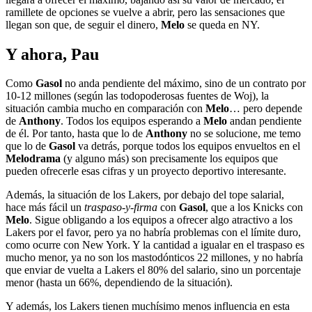
ramillete de opciones se vuelve a abrir, pero las sensaciones que
llegan son que, de seguir el dinero,
Melo
se queda en NY.
Y ahora, Pau
Como
Gasol
no anda pendiente del máximo, sino de un contrato por
10-12 millones (según las todopoderosas fuentes de Woj), la
situación cambia mucho en comparación con
Melo
… pero depende
de
Anthony
. Todos los equipos esperando a
Melo
andan pendiente
de él. Por tanto, hasta que lo de
Anthony
no se solucione, me temo
que lo de
Gasol
va detrás, porque todos los equipos envueltos en el
Melodrama
(y alguno más) son precisamente los equipos que
pueden ofrecerle esas cifras y un proyecto deportivo interesante.
Además, la situación de los Lakers, por debajo del tope salarial,
hace más fácil un
traspaso-y-firma
con
Gasol
, que a los Knicks con
Melo
. Sigue obligando a los equipos a ofrecer algo atractivo a los
Lakers por el favor, pero ya no habría problemas con el límite duro,
como ocurre con New York. Y la cantidad a igualar en el traspaso es
mucho menor, ya no son los mastodónticos 22 millones, y no habría
que enviar de vuelta a Lakers el 80% del salario, sino un porcentaje
menor (hasta un 66%, dependiendo de la situación).
Y además, los Lakers tienen muchísimo menos influencia en esta