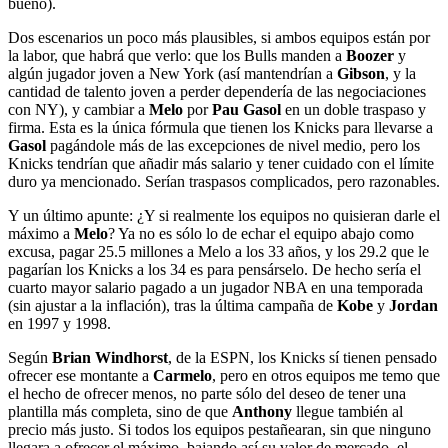
bueno).
Dos escenarios un poco más plausibles, si ambos equipos están por
la labor, que habrá que verlo: que los Bulls manden a
Boozer
y
algún jugador joven a New York (así mantendrían a
Gibson
, y la
cantidad de talento joven a perder dependería de las negociaciones
con NY), y cambiar a
Melo
por
Pau Gasol
en un doble traspaso y
firma. Esta es la única fórmula que tienen los Knicks para llevarse a
Gasol
pagándole más de las excepciones de nivel medio, pero los
Knicks tendrían que añadir más salario y tener cuidado con el límite
duro ya mencionado. Serían traspasos complicados, pero razonables.
Y un último apunte: ¿Y si realmente los equipos no quisieran darle el
máximo a
Melo
? Ya no es sólo lo de echar el equipo abajo como
excusa, pagar 25.5 millones a Melo a los 33 años, y los 29.2 que le
pagarían los Knicks a los 34 es para pensárselo. De hecho sería el
cuarto mayor salario pagado a un jugador NBA en una temporada
(sin ajustar a la inflación), tras la última campaña de
Kobe
y
Jordan
en 1997 y 1998.
Según
Brian Windhorst
, de la ESPN, los Knicks sí tienen pensado
ofrecer ese montante a
Carmelo
, pero en otros equipos me temo que
el hecho de ofrecer menos, no parte sólo del deseo de tener una
plantilla más completa, sino de que
Anthony
llegue también al
precio más justo. Si todos los equipos pestañearan, sin que ninguno
llegara a ofrecer el máximo, bajando así su valor de mercado, el