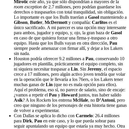
Mirotic
este año, ya que sólo dispondrían a mayores de la
room exception
de 2.7 millones, pero podrían guardarse los
derechos o traspasarlos con total tranquilidad, sin obligación.
Lo importante es que los Bulls traerían a
Gasol
manteniendo a
Gibson
,
Butler
,
McDermott
y compañía:
Carlitos
es el
único sacrificado. A mi parecer es una opción muy interesante
para ambos, jugador y equipo, y, ojo, la gran baza de
Gasol
en caso de que quisiera forzar una firma-y-traspaso a otro
equipo. Hasta que los Bulls vayan en otra dirección,
Pau
siempre puede amenazar con firmar allí, y dejar a los Lakers
sin nada.
Houston podría oferecer 9.2 millones a
Pau
, conservando 10
jugadores en plantilla, prácticamente el equipo completo, sin
ni siquiera necesitar traspasar a
Lin
. Sin
Jeremy
, el espacio
crece a 17 millones, pero algún activo joven tendría que volar
en la operación que le llevaría a los 76ers, o los Lakers tener
muchas ganas de
Lin
(que no es mala opción para ellos).
Aquí el problema, eso sí, no parece de salario, sino de encaje:
¿vamos a repetir el
Pau
y
Howard
juntos, tras haber salido
Asik
? A los Rockets los entrena
McHale
, no
D’Antoni
, pero
creo que ninguno de los personajes de esta historia tiene ganas
de volver a experimentar.
Con Dallas se aplica lo dicho con
Carmelo
: 26.4 millones
para
Dirk
,
Pau
en este caso, y lo que pueda sobrar para
seguir apuntalando un equipo que estaría ya muy hecho. Otra