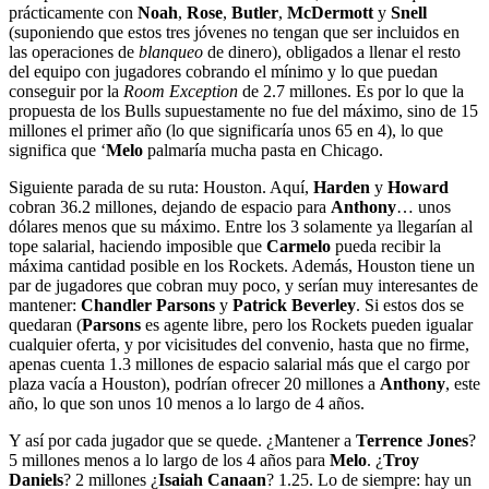
prácticamente con
Noah
,
Rose
,
Butler
,
McDermott
y
Snell
(suponiendo que estos tres jóvenes no tengan que ser incluidos en
las operaciones de
blanqueo
de dinero), obligados a llenar el resto
del equipo con jugadores cobrando el mínimo y lo que puedan
conseguir por la
Room Exception
de 2.7 millones. Es por lo que la
propuesta de los Bulls supuestamente no fue del máximo, sino de 15
millones el primer año (lo que significaría unos 65 en 4), lo que
significa que ‘
Melo
palmaría mucha pasta en Chicago.
Siguiente parada de su ruta: Houston. Aquí,
Harden
y
Howard
cobran 36.2 millones, dejando de espacio para
Anthony
… unos
dólares menos que su máximo. Entre los 3 solamente ya llegarían al
tope salarial, haciendo imposible que
Carmelo
pueda recibir la
máxima cantidad posible en los Rockets. Además, Houston tiene un
par de jugadores que cobran muy poco, y serían muy interesantes de
mantener:
Chandler Parsons
y
Patrick Beverley
. Si estos dos se
quedaran (
Parsons
es agente libre, pero los Rockets pueden igualar
cualquier oferta, y por vicisitudes del convenio, hasta que no firme,
apenas cuenta 1.3 millones de espacio salarial más que el cargo por
plaza vacía a Houston), podrían ofrecer 20 millones a
Anthony
, este
año, lo que son unos 10 menos a lo largo de 4 años.
Y así por cada jugador que se quede. ¿Mantener a
Terrence Jones
?
5 millones menos a lo largo de los 4 años para
Melo
. ¿
Troy
Daniels
? 2 millones ¿
Isaiah Canaan
? 1.25. Lo de siempre: hay un