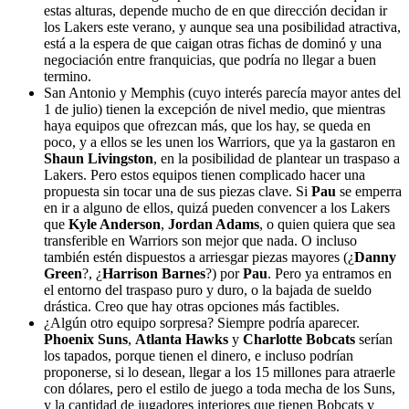
estas alturas, depende mucho de en que dirección decidan ir
los Lakers este verano, y aunque sea una posibilidad atractiva,
está a la espera de que caigan otras fichas de dominó y una
negociación entre franquicias, que podría no llegar a buen
termino.
San Antonio y Memphis (cuyo interés parecía mayor antes del
1 de julio) tienen la excepción de nivel medio, que mientras
haya equipos que ofrezcan más, que los hay, se queda en
poco, y a ellos se les unen los Warriors, que ya la gastaron en
Shaun Livingston
, en la posibilidad de plantear un traspaso a
Lakers. Pero estos equipos tienen complicado hacer una
propuesta sin tocar una de sus piezas clave. Si
Pau
se emperra
en ir a alguno de ellos, quizá pueden convencer a los Lakers
que
Kyle Anderson
,
Jordan Adams
, o quien quiera que sea
transferible en Warriors son mejor que nada. O incluso
también estén dispuestos a arriesgar piezas mayores (¿
Danny
Green
?, ¿
Harrison Barnes
?) por
Pau
. Pero ya entramos en
el entorno del traspaso puro y duro, o la bajada de sueldo
drástica. Creo que hay otras opciones más factibles.
¿Algún otro equipo sorpresa? Siempre podría aparecer.
Phoenix Suns
,
Atlanta Hawks
y
Charlotte Bobcats
serían
los tapados, porque tienen el dinero, e incluso podrían
proponerse, si lo desean, llegar a los 15 millones para atraerle
con dólares, pero el estilo de juego a toda mecha de los Suns,
y la cantidad de jugadores interiores que tienen Bobcats y