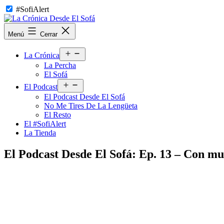
Saltar
#SofiAlert
al
contenido
La
Menú
Cerrar
Crónica
Desde
Abrir
El
La Crónica
el
Sofá
La Percha
menú
El Sofá
Abrir
El Podcast
el
El Podcast Desde El Sofá
menú
No Me Tires De La Lengüeta
El Resto
El #SofiAlert
La Tienda
El Podcast Desde El Sofá: Ep. 13 – Con m