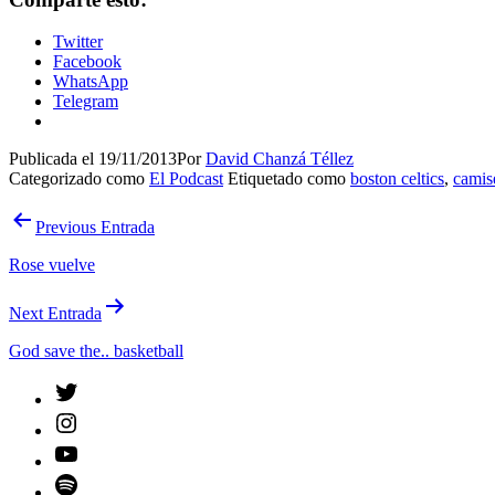
Twitter
Facebook
WhatsApp
Telegram
Publicada el
19/11/2013
Por
David Chanzá Téllez
Categorizado como
El Podcast
Etiquetado como
boston celtics
,
camis
Navegación
Previous Entrada
de
Rose vuelve
entradas
Next Entrada
God save the.. basketball
Twitter
Instagram
YouTube
Spotify