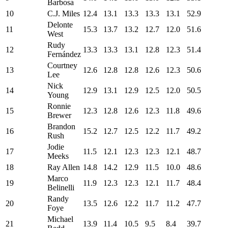
Barbosa
10
C.J. Miles
12.4
13.1
13.3
13.3
13.1
52.9
Delonte
11
15.3
13.7
13.2
12.7
12.0
51.6
West
Rudy
12
13.3
13.3
13.1
12.8
12.3
51.4
Fernández
Courtney
13
12.6
12.8
12.8
12.6
12.3
50.6
Lee
Nick
14
12.9
13.1
12.9
12.5
12.0
50.5
Young
Ronnie
15
12.3
12.8
12.6
12.3
11.8
49.6
Brewer
Brandon
16
15.2
12.7
12.5
12.2
11.7
49.2
Rush
Jodie
17
11.5
12.1
12.3
12.3
12.1
48.7
Meeks
18
Ray Allen
14.8
14.2
12.9
11.5
10.0
48.6
Marco
19
11.9
12.3
12.3
12.1
11.7
48.4
Belinelli
Randy
20
13.5
12.6
12.2
11.7
11.2
47.7
Foye
Michael
21
13.9
11.4
10.5
9.5
8.4
39.7