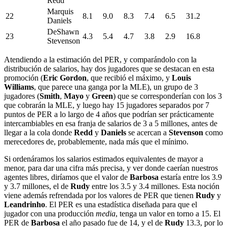
Redd
Marquis
22
8.1
9.0
8.3
7.4
6.5
31.2
Daniels
DeShawn
23
4.3
5.4
4.7
3.8
2.9
16.8
Stevenson
Atendiendo a la estimación del PER, y comparándolo con la
distribución de salarios, hay dos jugadores que se destacan en esta
promoción (
Eric Gordon
, que recibió el máximo, y
Louis
Williams
, que parece una ganga por la MLE), un grupo de 3
jugadores (
Smith
,
Mayo
y
Green
) que se corresponderían con los 3
que cobrarán la MLE, y luego hay 15 jugadores separados por 7
puntos de PER a lo largo de 4 años que podrían ser prácticamente
intercambiables en esa franja de salarios de 3 a 5 millones, antes de
llegar a la cola donde
Redd
y
Daniels
se acercan a
Stevenson
como
merecedores de, probablemente, nada más que el mínimo.
Si ordenáramos los salarios estimados equivalentes de mayor a
menor, para dar una cifra más precisa, y ver donde caerían nuestros
agentes libres, diríamos que el valor de
Barbosa
estaría entre los 3.9
y 3.7 millones, el de
Rudy
entre los 3.5 y 3.4 millones. Esta noción
viene además refrendada por los valores de PER que tienen
Rudy
y
Leandrinho
. El PER es una estadística diseñada para que el
jugador con una producción
media
, tenga un valor en torno a 15. El
PER de
Barbosa
el año pasado fue de 14, y el de
Rudy
13.3, por lo