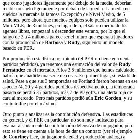
que como jugadores ligeramente por debajo de la media, deberían
recibir un suelo ligeramente por debajo de la media. La media en
sueldos la marcaba la famosa Excepción de Nivel Medio, de 5
millones, pero ahora que muchos equipos solo pueden utilizar la
Mini-MLE, de 3 millones, en lugar de 5, el salario medio de los
agentes libres, empezará a descender este verano, por lo que el
rango de 3 a 4 millones parece ser el futuro que espera a jugadores
con la producción de
Barbosa
y
Rudy
, siguiendo un modelo
basado en PER.
Por producción estadística por minuto (el PER no tiene en cuenta
partidos pérdidos), ya tenemos una estimación del valor de
Rudy
Fernández
en el mercado. A los 3.5 millones que hemos calculado,
habría que añadirle una serie de cosas. En primer lugar, su estado de
salud. Pese a que sus 3 temporadas en Portland fueron buenas en ese
aspecto (4, 20 y 4 partidos perdidos respectivamente), la temporada
pasada se perdió 35 partidos, más 7 de Playoffs, una alerta roja de
cara al mercado. Pero más partidos perdió aún
Eric Gordon
, y su
contrato fue por el máximo.
Otro punto a analizar es la contribución defensiva. Las estadísticas
en general, y el PER en particular, no son muy indicadas para
evaluar aisladamente la contribución defensiva de un jugador, pero
esto se tiene en cuenta a la hora de dar un contrato (ver el ejemplo
de
Courtney Lee
, un jugador de edad y producción análoga a