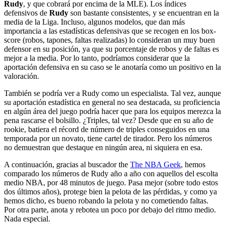
Rudy
, y que cobrará por encima de la MLE). Los índices
defensivos de
Rudy
son bastante consistentes, y se encuentran en la
media de la Liga. Incluso, algunos modelos, que dan más
importancia a las estadísticas defensivas que se recogen en los box-
score (robos, tapones, faltas realizadas) lo consideran un muy buen
defensor en su posición, ya que su porcentaje de robos y de faltas es
mejor a la media. Por lo tanto, podríamos considerar que la
aportación defensiva en su caso se le anotaría como un positivo en la
valoración.
También se podría ver a Rudy como un especialista. Tal vez, aunque
su aportación estadística en general no sea destacada, su proficiencia
en algún área del juego podría hacer que para los equipos merezca la
pena rascarse el bolsillo. ¿Triples, tal vez? Desde que en su año de
rookie, batiera el récord de número de triples conseguidos en una
temporada por un novato, tiene cartel de tirador. Pero los números
no demuestran que destaque en ningún area, ni siquiera en esa.
A continuación, gracias al buscador the
The NBA Geek
, hemos
comparado los números de Rudy año a año con aquellos del escolta
medio NBA, por 48 minutos de juego. Pasa mejor (sobre todo estos
dos últimos años), protege bien la pelota de las pérdidas, y como ya
hemos dicho, es bueno robando la pelota y no cometiendo faltas.
Por otra parte, anota y rebotea un poco por debajo del ritmo medio.
Nada especial.