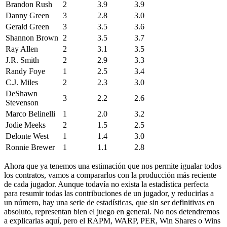
Brandon Rush
2
3.9
3.9
Danny Green
3
2.8
3.0
Gerald Green
3
3.5
3.6
Shannon Brown
2
3.5
3.7
Ray Allen
2
3.1
3.5
J.R. Smith
2
2.9
3.3
Randy Foye
1
2.5
3.4
C.J. Miles
2
2.3
3.0
DeShawn
3
2.2
2.6
Stevenson
Marco Belinelli
1
2.0
3.2
Jodie Meeks
2
1.5
2.5
Delonte West
1
1.4
3.0
Ronnie Brewer
1
1.1
2.8
Ahora que ya tenemos una estimación que nos permite igualar todos
los contratos, vamos a compararlos con la producción más reciente
de cada jugador. Aunque todavía no exista la estadística perfecta
para resumir todas las contribuciones de un jugador, y reducirlas a
un número, hay una serie de estadísticas, que sin ser definitivas en
absoluto, representan bien el juego en general. No nos detendremos
a explicarlas aquí, pero el RAPM, WARP, PER, Win Shares o Wins