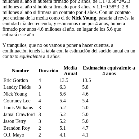
millones al año si hubiera firmado por 2 años, de 1.1+0.58*2=2.3
millones al año si hubiera firmado por 3 años, y 1.1+0.58*3=2.8
millones al año si firmara un contrato por 4 años. Con un contrato
por encima de la media como el de
Nick Young
, pasaría al revés, la
cantidad iría decreciendo, y estimamos que por 4 años, hubiera
firmado por unos 4.6 millones al año, en lugar de los 5.6 que
cobrará este año.
Y tranquilos, que no os vamos a poner a hacer cuentas, a
continuación tenéis la tabla con la estimación del sueldo anual en un
contrato
equivalente
a 4 años:
Media
Estimación equivalente a
Nombre
Duración
Anual
4 años
Eric Gordon
4
13.5
13.5
Landry Fields
3
6.3
5.8
Nick Young
1
5.6
4.6
Courtney Lee
4
5.4
5.4
Louis Williams
3
5.2
5.0
Jamal Crawford
3
5.2
5.0
Jason Terry
3
5.2
5.0
Brandon Roy
2
5.1
4.7
O.J. Mayo
2
4.1
4.1