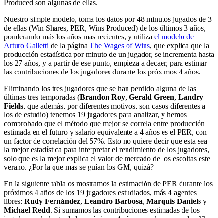
Produced son algunas de ellas.
Nuestro simple modelo, toma los datos por 48 minutos jugados de 3
de ellas (Win Shares, PER, Wins Produced) de los últimos 3 años,
ponderando más los años más recientes, y utiliza
el modelo de
Arturo Galletti
de la página
The Wages of Wins
, que explica que la
producción estadística por minuto de un jugador, se incrementa hasta
los 27 años, y a partir de ese punto, empieza a decaer, para estimar
las contribuciones de los jugadores durante los próximos 4 años.
Eliminando los tres jugadores que se han perdido alguna de las
últimas tres temporadas (
Brandon Roy
,
Gerald Green
,
Landry
Fields
, que además, por diferentes motivos, son casos diferentes a
los de estudio) tenemos 19 jugadores para analizar, y hemos
comprobado que el método que mejor se correla entre producción
estimada en el futuro y salario equivalente a 4 años es el PER, con
un factor de correlación del 57%. Esto no quiere decir que esta sea
la mejor estadística para interpretar el rendimiento de los jugadores,
solo que es la mejor explica el valor de mercado de los escoltas este
verano. ¿Por la que más se guían los GM, quizá?
En la siguiente tabla os mostramos la estimación de PER durante los
próximos 4 años de los 19 jugadores estudiados, más 4 agentes
libres:
Rudy Fernández
,
Leandro Barbosa
,
Marquis Daniels
y
Michael Redd
. Si sumamos las contribuciones estimadas de los