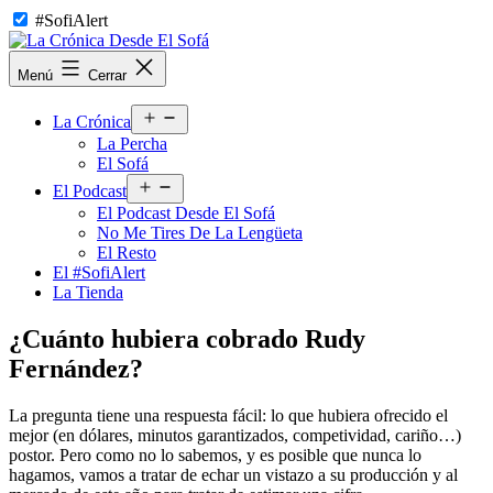
Saltar
#SofiAlert
al
contenido
La
Menú
Cerrar
Crónica
Desde
Abrir
El
La Crónica
el
Sofá
La Percha
menú
El Sofá
Abrir
El Podcast
el
El Podcast Desde El Sofá
menú
No Me Tires De La Lengüeta
El Resto
El #SofiAlert
La Tienda
¿Cuánto hubiera cobrado Rudy
Fernández?
La pregunta tiene una respuesta fácil: lo que hubiera ofrecido el
mejor (en dólares, minutos garantizados, competividad, cariño…)
postor. Pero como no lo sabemos, y es posible que nunca lo
hagamos, vamos a tratar de echar un vistazo a su producción y al