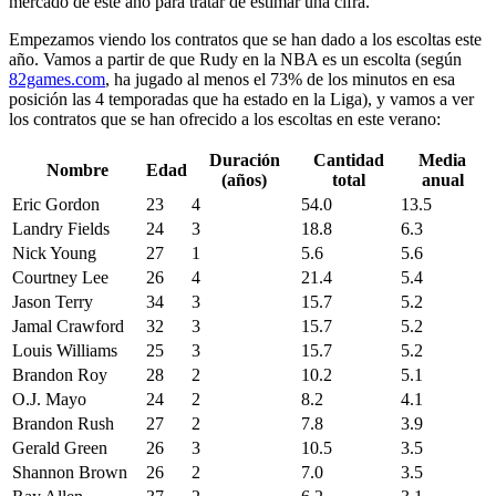
mercado de este año para tratar de estimar una cifra.
Empezamos viendo los contratos que se han dado a los escoltas este
año. Vamos a partir de que Rudy en la NBA es un escolta (según
82games.com
, ha jugado al menos el 73% de los minutos en esa
posición las 4 temporadas que ha estado en la Liga), y vamos a ver
los contratos que se han ofrecido a los escoltas en este verano:
Duración
Cantidad
Media
Nombre
Edad
(años)
total
anual
Eric Gordon
23
4
54.0
13.5
Landry Fields
24
3
18.8
6.3
Nick Young
27
1
5.6
5.6
Courtney Lee
26
4
21.4
5.4
Jason Terry
34
3
15.7
5.2
Jamal Crawford
32
3
15.7
5.2
Louis Williams
25
3
15.7
5.2
Brandon Roy
28
2
10.2
5.1
O.J. Mayo
24
2
8.2
4.1
Brandon Rush
27
2
7.8
3.9
Gerald Green
26
3
10.5
3.5
Shannon Brown
26
2
7.0
3.5