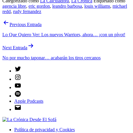
Categorizado como
La Calculadora
,
La Crónica
Etiquetado como
agencia libre
,
eric gordon
,
leandro barbosa
,
louis williams
,
michael
redd
,
rudy fernandez
Navegación
Previous Entrada
de
Lo Que Quiero Ver: Los nuevos Warriors, ahora… ¡con un pívot!
entradas
Next Entrada
No por mucho taponar… acabarán los tiros cercanos
Twitter
Instagram
YouTube
Spotify
Apple Podcasts
Email
Política de privacidad y Cookies