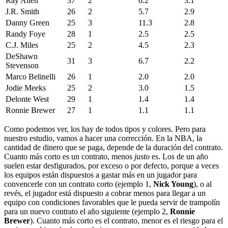
Ray Allen
37
2
6.2
3.1
J.R. Smith
26
2
5.7
2.9
Danny Green
25
3
11.3
2.8
Randy Foye
28
1
2.5
2.5
C.J. Miles
25
2
4.5
2.3
DeShawn
31
3
6.7
2.2
Stevenson
Marco Belinelli
26
1
2.0
2.0
Jodie Meeks
25
2
3.0
1.5
Delonte West
29
1
1.4
1.4
Ronnie Brewer
27
1
1.1
1.1
Como podemos ver, los hay de todos tipos y colores. Pero para
nuestro estudio, vamos a hacer una corrección. En la NBA, la
cantidad de dinero que se paga, depende de la duración del contrato.
Cuanto más corto es un contrato, menos
justo
es. Los de un año
suelen estar desfigurados, por exceso o por defecto, porque a veces
los equipos están dispuestos a gastar más en un jugador para
convencerle con un contrato corto (ejemplo 1,
Nick Young
), o al
revés, el jugador está dispuesto a cobrar menos para llegar a un
equipo con condiciones favorables que le pueda servir de trampolín
para un nuevo contrato el año siguiente (ejemplo 2,
Ronnie
Brewer
). Cuanto más corto es el contrato, menor es el riesgo para el