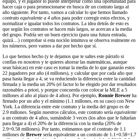
equipo, y el jugador lo puede interpretar como una oportunidad para
hacer caja o para promocionarse en busca de un contrato largo al
año siguiente. Por tanto, vamos a calcular lo que hemos llamado
contrato equivalente a 4 años
para poder corregir estos efectos, y
normalizar e igualar todos los contratos. La idea detrás de esto es
que según los contratos se hacen más largos, se acercan a la media
del grupo. Podría ser un buen ejercicio (para una futura entrada,
quizá…) comprobar si esta noción intuituva se observa realmente en
los números, pero vamos a dar por hecho que sí.
Lo que hemos hecho (y te dejamos que te saltes este párrafo si
confías en nosotros y te quieres ahorrar las matemáticas, aunque
sean básicas) en este caso es tomar la media de lo que ganarán estos
22 jugadores por año (4 millones), y calcular que por cada año que
pasa hasta llegar a 4, se va reduciendo la diferencia entre la cantidad
firmada y la media un 20% (el factor lo he elegido por dar resultados
razonables a priori, y porque concuerda con colocar la MLE a 5
millones al año al plazo de 4 años). Por ejemplo,
Ronnie Brewer
ha
firmado por un año y el mínimo (1.1 millones, en su caso) con New
York. La diferencia entre este contrato y la media del grupo es de
2.9 millones. Según nuestros cálculos, este contrato sería
equivalente
a un contrato de 4 años, sumándole 3 veces (los años que le faltarían
para llegar a 4) el 20% de la diferencia con la media (20% de
2.9=0.58 millones). Por tanto, estimamos que el contrato de 1.1
millones de
Brewer
sería equivalente a un contrato de 1.1+0.58=1.7