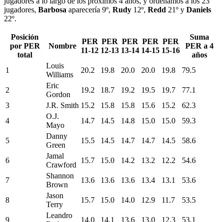
jugadores a lo largo de los próximos 4 años, y ordenamos a los 23
jugadores,
Barbosa
aparecería 9º,
Rudy
12º,
Redd
21º y
Daniels
22º.
Posición
Suma
PER
PER
PER
PER
PER
por PER
Nombre
PER a 4
11-12
12-13
13-14
14-15
15-16
total
años
Louis
1
20.2
19.8
20.0
20.0
19.8
79.5
Williams
Eric
2
19.2
18.7
19.2
19.5
19.7
77.1
Gordon
3
J.R. Smith
15.2
15.8
15.8
15.6
15.2
62.3
O.J.
4
14.7
14.5
14.8
15.0
15.0
59.3
Mayo
Danny
5
15.5
14.5
14.7
14.7
14.5
58.6
Green
Jamal
6
15.7
15.0
14.2
13.2
12.2
54.6
Crawford
Shannon
7
13.6
13.6
13.6
13.4
13.1
53.6
Brown
Jason
8
15.7
15.0
14.0
12.9
11.7
53.5
Terry
Leandro
9
14.0
14.1
13.6
13.0
12.3
53.1