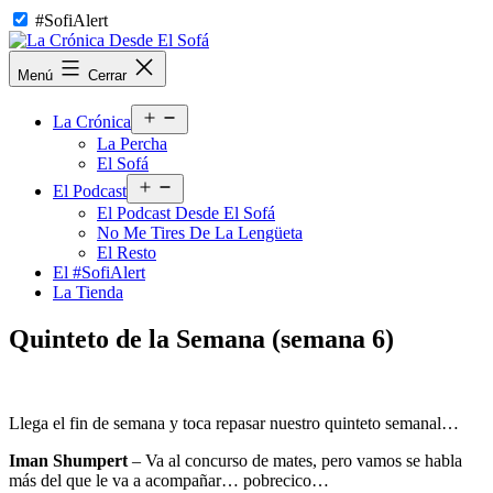
Saltar
#SofiAlert
al
contenido
La
Menú
Cerrar
Crónica
Desde
Abrir
El
La Crónica
el
Sofá
La Percha
menú
El Sofá
Abrir
El Podcast
el
El Podcast Desde El Sofá
menú
No Me Tires De La Lengüeta
El Resto
El #SofiAlert
La Tienda
Quinteto de la Semana (semana 6)
Llega el fin de semana y toca repasar nuestro quinteto semanal…
Iman Shumpert
– Va al concurso de mates, pero vamos se habla
más del que le va a acompañar… pobrecico…