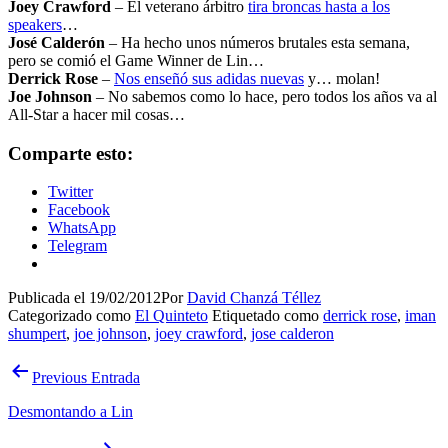
Joey Crawford
– El veterano árbitro
tira broncas hasta a los
speakers
…
José Calderón
– Ha hecho unos números brutales esta semana,
pero se comió el Game Winner de Lin…
Derrick Rose
–
Nos enseñó sus adidas nuevas
y… molan!
Joe Johnson
– No sabemos como lo hace, pero todos los años va al
All-Star a hacer mil cosas…
Comparte esto:
Twitter
Facebook
WhatsApp
Telegram
Publicada el
19/02/2012
Por
David Chanzá Téllez
Categorizado como
El Quinteto
Etiquetado como
derrick rose
,
iman
shumpert
,
joe johnson
,
joey crawford
,
jose calderon
Navegación
Previous Entrada
de
Desmontando a Lin
entradas