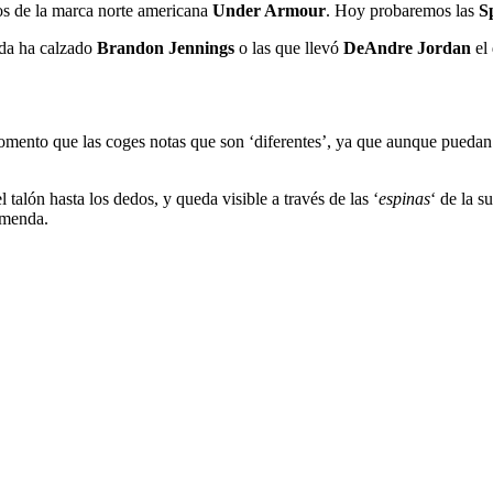
s de la marca norte americana
Under Armour
. Hoy probaremos las
S
ada ha calzado
Brandon Jennings
o las que llevó
DeAndre Jordan
el
omento que las coges notas que son ‘diferentes’, ya que aunque puedan 
el talón hasta los dedos, y queda visible a través de las ‘
espinas
‘ de la s
emenda.