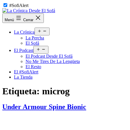
Saltar
#SofiAlert
al
contenido
La
Menú
Cerrar
Crónica
Desde
Abrir
El
La Crónica
el
Sofá
La Percha
menú
El Sofá
Abrir
El Podcast
el
El Podcast Desde El Sofá
menú
No Me Tires De La Lengüeta
El Resto
El #SofiAlert
La Tienda
Etiqueta:
microg
Under Armour Spine Bionic