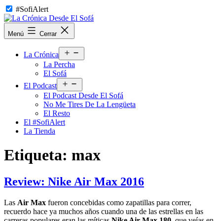
Saltar
#SofiAlert
al
contenido
La
Menú
Cerrar
Crónica
Desde
Abrir
El
La Crónica
el
Sofá
La Percha
menú
El Sofá
Abrir
El Podcast
el
El Podcast Desde El Sofá
menú
No Me Tires De La Lengüeta
El Resto
El #SofiAlert
La Tienda
Etiqueta:
max
Review: Nike Air Max 2016
Las
Air Max
fueron concebidas como zapatillas para correr,
recuerdo hace ya muchos años cuando una de las estrellas en las
carreras populares eran las míticas
Nike Air Max 180
, que veías en