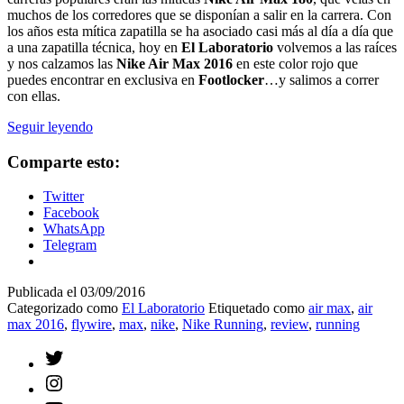
muchos de los corredores que se disponían a salir en la carrera. Con
los años esta mítica zapatilla se ha asociado casi más al día a día que
a una zapatilla técnica, hoy en
El Laboratorio
volvemos a las raíces
y nos calzamos las
Nike Air Max 2016
en este color rojo que
puedes encontrar en exclusiva en
Footlocker
…y salimos a correr
con ellas.
Review:
Seguir leyendo
Nike
Air
Comparte esto:
Max
2016
Twitter
Facebook
WhatsApp
Telegram
Publicada el
03/09/2016
Categorizado como
El Laboratorio
Etiquetado como
air max
,
air
max 2016
,
flywire
,
max
,
nike
,
Nike Running
,
review
,
running
Twitter
Instagram