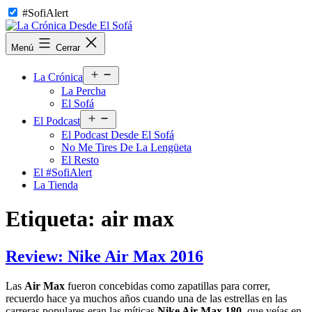
Saltar
#SofiAlert
al
contenido
La
Menú
Cerrar
Crónica
Desde
Abrir
El
La Crónica
el
Sofá
La Percha
menú
El Sofá
Abrir
El Podcast
el
El Podcast Desde El Sofá
menú
No Me Tires De La Lengüeta
El Resto
El #SofiAlert
La Tienda
Etiqueta:
air max
Review: Nike Air Max 2016
Las
Air Max
fueron concebidas como zapatillas para correr,
recuerdo hace ya muchos años cuando una de las estrellas en las
carreras populares eran las míticas
Nike Air Max 180
, que veías en