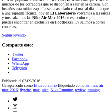
muchos de los corredores que se disponían a salir en la carrera. Con
los años esta mítica zapatilla se ha asociado casi más al día a día que
a una zapatilla técnica, hoy en
El Laboratorio
volvemos a las raíces
y nos calzamos las
Nike Air Max 2016
en este color rojo que
puedes encontrar en exclusiva en
Footlocker
…y salimos a correr
con ellas.
Review:
Seguir leyendo
Nike
Air
Comparte esto:
Max
2016
Twitter
Facebook
WhatsApp
Telegram
Publicada el
03/09/2016
Categorizado como
El Laboratorio
Etiquetado como
air max
,
air
max 2016
,
flywire
,
max
,
nike
,
Nike Running
,
review
,
running
Twitter
Instagram