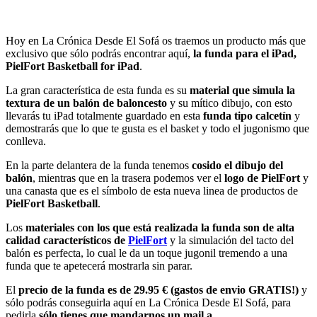
Hoy en La Crónica Desde El Sofá os traemos un producto más que
exclusivo que sólo podrás encontrar aquí,
la funda para el iPad,
PielFort Basketball for iPad
.
La gran característica de esta funda es su
material que simula la
textura de un balón de baloncesto
y su mítico dibujo, con esto
llevarás tu iPad totalmente guardado en esta
funda tipo calcetín
y
demostrarás que lo que te gusta es el basket y todo el jugonismo que
conlleva.
En la parte delantera de la funda tenemos
cosido el dibujo del
balón
, mientras que en la trasera podemos ver el
logo de PielFort
y
una canasta que es el símbolo de esta nueva linea de productos de
PielFort Basketball
.
Los
materiales con los que está realizada la funda son de alta
calidad característicos de
PielFort
y la simulación del tacto del
balón es perfecta, lo cual le da un toque jugonil tremendo a una
funda que te apetecerá mostrarla sin parar.
El
precio de la funda es de 29.95 € (gastos de envio GRATIS!)
y
sólo podrás conseguirla aquí en La Crónica Desde El Sofá, para
pedirla
sólo tienes que mandarnos un mail a