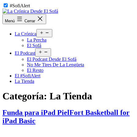
Saltar
#SofiAlert
al
contenido
La
Menú
Cerrar
Crónica
Desde
Abrir
El
La Crónica
el
Sofá
La Percha
menú
El Sofá
Abrir
El Podcast
el
El Podcast Desde El Sofá
menú
No Me Tires De La Lengüeta
El Resto
El #SofiAlert
La Tienda
Categoría:
La Tienda
Funda para iPad PielFort Basketball for
iPad Basic