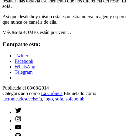
resaltar más todavía ese elemento que nos diferencia del resto:
El
sofá
.
Así que desde hoy mismo esta es nuestra nueva imagen y espero
que nunca os canséis de ella.
Más #sofaBOMBs están por venir…
Comparte esto:
Twitter
Facebook
WhatsApp
Telegram
Publicada el
08/08/2014
Categorizado como
La Crónica
Etiquetado como
lacronicadesdeelsofa
,
logo
,
sofa
,
sofabomb
Twitter
Instagram
YouTube
Spotify