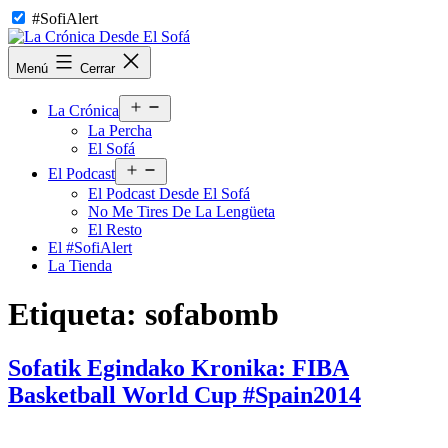
Saltar
#SofiAlert
al
contenido
La
Menú
Cerrar
Crónica
Desde
Abrir
El
La Crónica
el
Sofá
La Percha
menú
El Sofá
Abrir
El Podcast
el
El Podcast Desde El Sofá
menú
No Me Tires De La Lengüeta
El Resto
El #SofiAlert
La Tienda
Etiqueta:
sofabomb
Sofatik Egindako Kronika: FIBA
Basketball World Cup #Spain2014