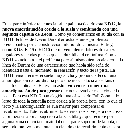
En la parte inferior tenemos la principal novedad de esta KD12,
la
nueva amortiguación cosida a la suela y combinada con una
segunda cápsula de Zoom.
Como ya comentamos en su día con la
KD11, la línea de Kevin Durant arrastraba unos problemas
preocupantes por la construcción inferior de la misma. Entregas
como KD8, KD9 o KD10 dieron verdaderos dolores de cabeza a
jugadores y tiendas puesto que su durabilidad era ínfima. Con la
KD11 solucionaron el problema pero al mismo tiempo alejaron a la
línea de Durant de una característica que había sido seña de
identidad hasta el momento, la sensación y tacto de la pista. La
KD11 tenía una media suela muy ancha y pronunciada con una
amortiguación extraordinaria pero que no satisfacía a los fans o
usuarios habituales. En esta ocasión
volvemos a tener una
amortiguación de poco grosor
que nos devuelve ese tacto de la
pista. Para esta KD12 han elegido una cápsula de Full Zoom a lo
largo de toda la zapatilla pero cosida a la propia bota, con lo que el
tacto y la amortiguación es aún mayor para compensar el
recubrimiento. Este recubrimiento exterior nos sirve para dos cosas,
la primera es aportar sujeción a la zapatilla ya que recubre por
alguna zona concreta el material de la parte superior de la bota; el
segundo motivo por el que han elegido este recubrimiento es para