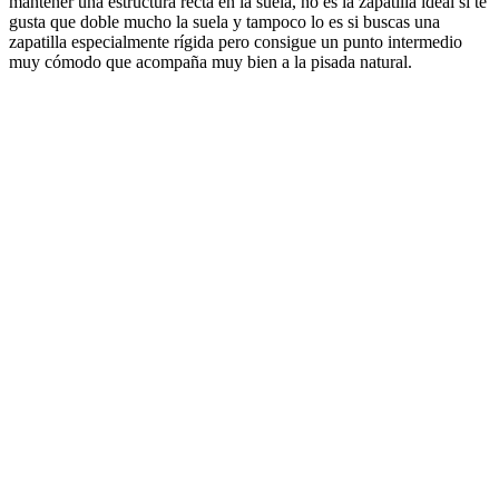
mantener una estructura recta en la suela, no es la zapatilla ideal si te
gusta que doble mucho la suela y tampoco lo es si buscas una
zapatilla especialmente rígida pero consigue un punto intermedio
muy cómodo que acompaña muy bien a la pisada natural.