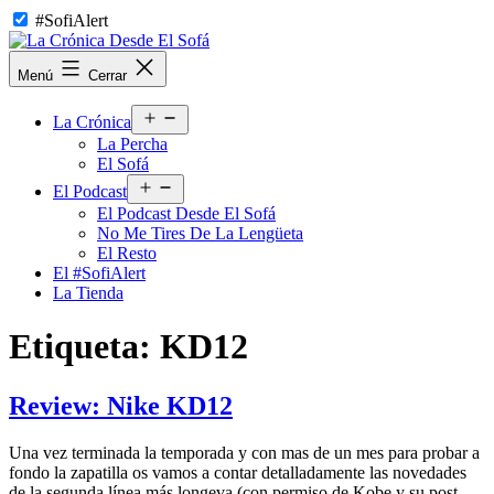
Saltar
#SofiAlert
al
contenido
La
Menú
Cerrar
Crónica
Desde
Abrir
El
La Crónica
el
Sofá
La Percha
menú
El Sofá
Abrir
El Podcast
el
El Podcast Desde El Sofá
menú
No Me Tires De La Lengüeta
El Resto
El #SofiAlert
La Tienda
Etiqueta:
KD12
Review: Nike KD12
Una vez terminada la temporada y con mas de un mes para probar a
fondo la zapatilla os vamos a contar detalladamente las novedades
de la segunda línea más longeva (con permiso de Kobe y su post