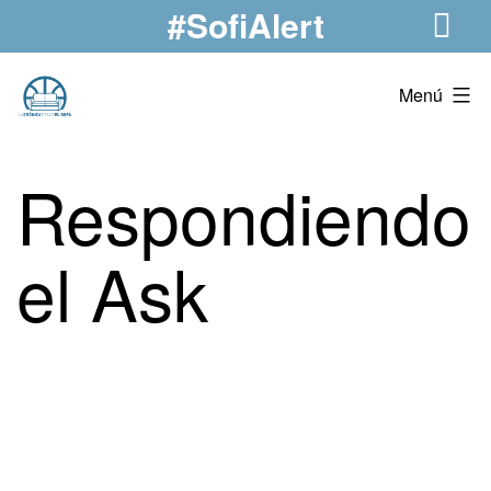
#SofiAlert
Saltar
al
contenido
La
Menú
Crónica
Desde
Respondiendo
El
Sofá
el Ask