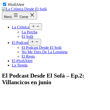
Saltar
#SofiAlert
al
contenido
La
Menú
Cerrar
Crónica
Desde
Abrir
El
La Crónica
el
Sofá
La Percha
menú
El Sofá
Abrir
El Podcast
el
El Podcast Desde El Sofá
menú
No Me Tires De La Lengüeta
El Resto
El #SofiAlert
La Tienda
El Podcast Desde El Sofá – Ep.2:
Villancicos en junio