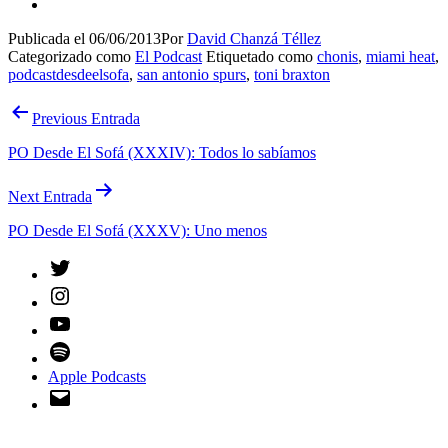
Publicada el
06/06/2013
Por
David Chanzá Téllez
Categorizado como
El Podcast
Etiquetado como
chonis
,
miami heat
,
podcastdesdeelsofa
,
san antonio spurs
,
toni braxton
Navegación
Previous Entrada
de
PO Desde El Sofá (XXXIV): Todos lo sabíamos
entradas
Next Entrada
PO Desde El Sofá (XXXV): Uno menos
Twitter
Instagram
YouTube
Spotify
Apple Podcasts
Email