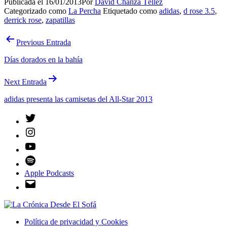
Publicada el
16/01/2013
Por
David Chanzá Téllez
Categorizado como
La Percha
Etiquetado como
adidas
,
d rose 3.5
,
derrick rose
,
zapatillas
Navegación
Previous Entrada
de
Días dorados en la bahía
entradas
Next Entrada
adidas presenta las camisetas del All-Star 2013
Twitter
Instagram
YouTube
Spotify
Apple Podcasts
Email
Política de privacidad y Cookies