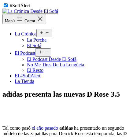
Saltar
#SofiAlert
al
contenido
La
Menú
Cerrar
Crónica
Desde
Abrir
El
La Crónica
el
Sofá
La Percha
menú
El Sofá
Abrir
El Podcast
el
El Podcast Desde El Sofá
menú
No Me Tires De La Lengüeta
El Resto
El #SofiAlert
La Tienda
adidas presenta las nuevas D Rose 3.5
Tal como pasó
el año pasado
adidas
ha presentado un segundo
módelo de las zapatillas para Derrick Rose esta temporada, las
D