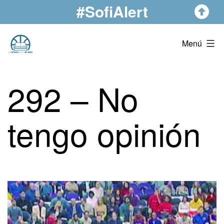
#SofiAlert
Saltar
al
contenido
La
Menú
Crónica
Desde
292 – No
El
Sofá
tengo opinión