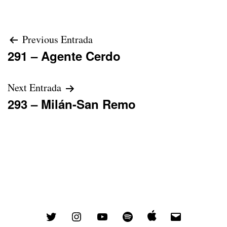
Navegación
Previous Entrada
291 – Agente Cerdo
de
entradas
Next Entrada
293 – Milán-San Remo
Twitter
Instagram
YouTube
Spotify
Email