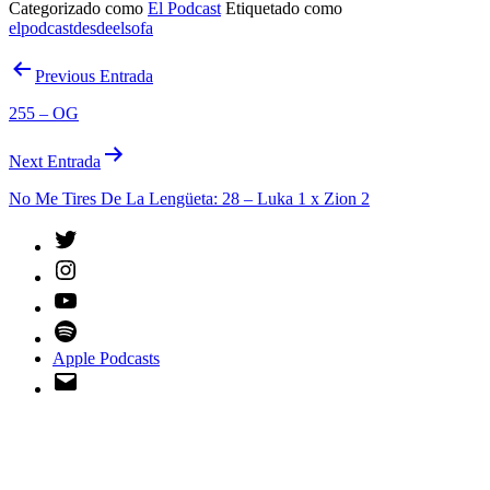
Categorizado como
El Podcast
Etiquetado como
elpodcastdesdeelsofa
Navegación
Previous Entrada
de
255 – OG
entradas
Next Entrada
No Me Tires De La Lengüeta: 28 – Luka 1 x Zion 2
Twitter
Instagram
YouTube
Spotify
Apple Podcasts
Email