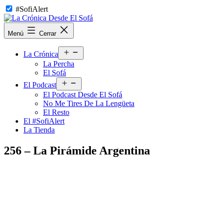
Saltar
#SofiAlert
al
contenido
La
Menú
Cerrar
Crónica
Desde
Abrir
El
La Crónica
el
Sofá
La Percha
menú
El Sofá
Abrir
El Podcast
el
El Podcast Desde El Sofá
menú
No Me Tires De La Lengüeta
El Resto
El #SofiAlert
La Tienda
256 – La Pirámide Argentina