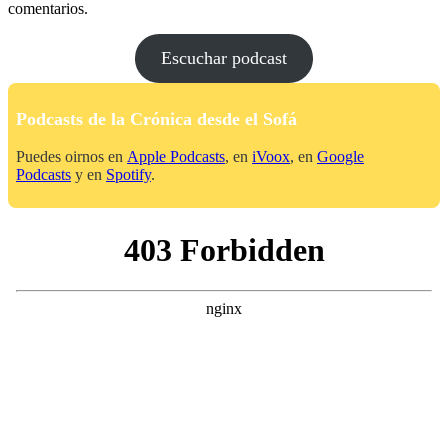
comentarios.
Escuchar podcast
Podcasts de la Crónica desde el Sofá
Puedes oirnos en
Apple Podcasts
, en
iVoox
, en
Google
Podcasts
y en
Spotify
.