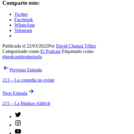
Comparte esto:
Twitter
Facebook
WhatsApp
Telegram
Publicada el
22/03/2022
Por
David Chanzá Téllez
Categorizado como
El Podcast
Etiquetado como
elpodcastdesdeelsofa
Navegación
Previous Entrada
de
213 – La comedia no existe
entradas
Next Entrada
215 – La Markus Aldrich
Twitter
Instagram
YouTube