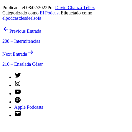
Publicada el
08/02/2022
Por
David Chanzá Téllez
Categorizado como
El Podcast
Etiquetado como
elpodcastdesdeelsofa
Navegación
Previous Entrada
de
208 – Intermitencias
entradas
Next Entrada
210 – Ensalada César
Twitter
Instagram
YouTube
Spotify
Apple Podcasts
Email