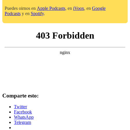
Puedes oirnos en
Apple Podcasts
, en
iVoox
, en
Google
Podcasts
y en
Spotify
.
Comparte esto:
Twitter
Facebook
WhatsApp
Telegram