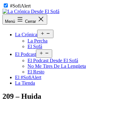
Saltar
#SofiAlert
al
contenido
La
Menú
Cerrar
Crónica
Desde
Abrir
El
La Crónica
el
Sofá
La Percha
menú
El Sofá
Abrir
El Podcast
el
El Podcast Desde El Sofá
menú
No Me Tires De La Lengüeta
El Resto
El #SofiAlert
La Tienda
209 – Huida