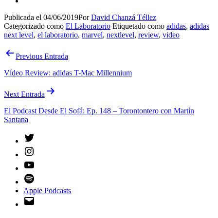
Publicada el
04/06/2019
Por
David Chanzá Téllez
Categorizado como
El Laboratorio
Etiquetado como
adidas
,
adidas
next level
,
el laboratorio
,
marvel
,
nextlevel
,
review
,
video
Navegación
Previous Entrada
de
Vídeo Review: adidas T-Mac Millennium
entradas
Next Entrada
El Podcast Desde El Sofá: Ep. 148 – Torontontero con Martín
Santana
Twitter
Instagram
YouTube
Spotify
Apple Podcasts
Email