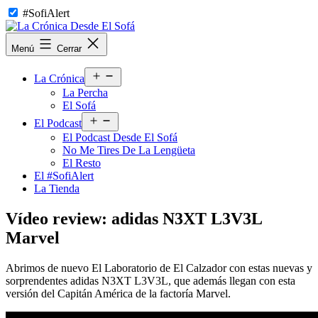
Saltar
#SofiAlert
al
contenido
La
Menú
Cerrar
Crónica
Desde
Abrir
El
La Crónica
el
Sofá
La Percha
menú
El Sofá
Abrir
El Podcast
el
El Podcast Desde El Sofá
menú
No Me Tires De La Lengüeta
El Resto
El #SofiAlert
La Tienda
Vídeo review: adidas N3XT L3V3L
Marvel
Abrimos de nuevo El Laboratorio de El Calzador con estas nuevas y
sorprendentes adidas N3XT L3V3L, que además llegan con esta
versión del Capitán América de la factoría Marvel.