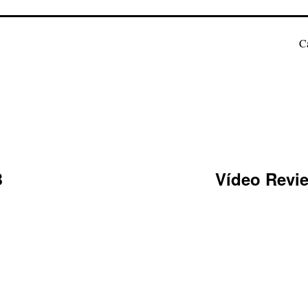
C
B
Vídeo Revie