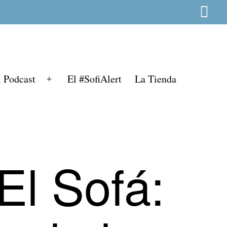
l Podcast
El #SofiAlert
La Tienda
Abrir
el
menú
El Sofá: