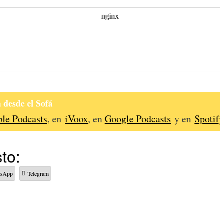
 desde el Sofá
le Podcasts
, en
iVoox
, en
Google Podcasts
y en
Spotif
to:
tsApp
Telegram