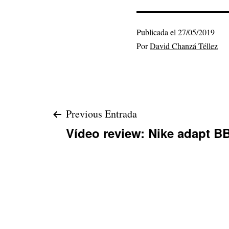
Publicada el
27/05/2019
Por
David Chanzá Téllez
Navegación
Previous Entrada
Vídeo review: Nike adapt B
de
entradas