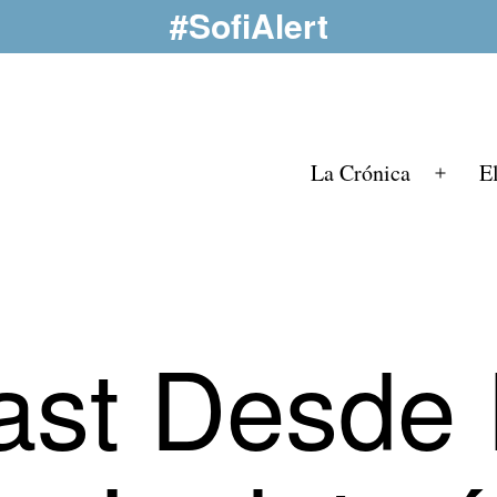
#SofiAlert
La Crónica
E
Abrir
el
menú
ast Desde 