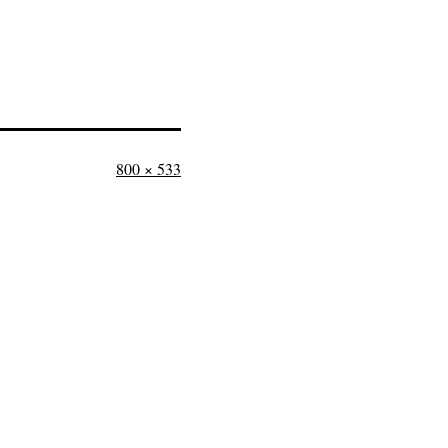
Tamaño
800 × 533
completo