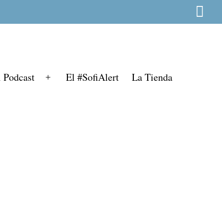
l Podcast
El #SofiAlert
La Tienda
Abrir
el
menú