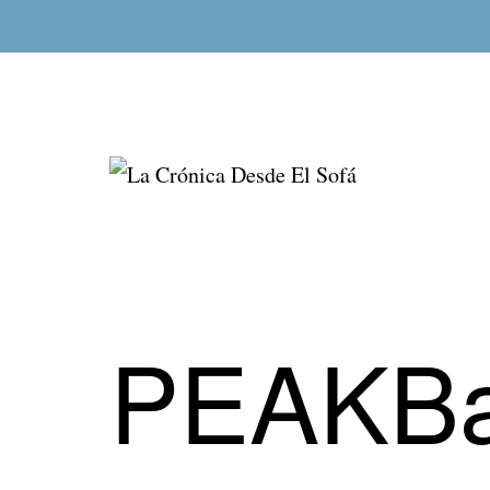
Saltar
al
contenido
La
Crónica
Desde
El
PEAKBat
Sofá