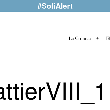
#SofiAlert
La Crónica
E
Abrir
el
menú
tierVIII_1