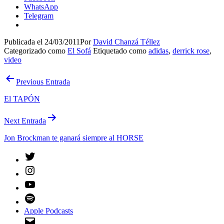
WhatsApp
Telegram
Publicada el
24/03/2011
Por
David Chanzá Téllez
Categorizado como
El Sofá
Etiquetado como
adidas
,
derrick rose
,
video
Navegación
Previous Entrada
de
El TAPÓN
entradas
Next Entrada
Jon Brockman te ganará siempre al HORSE
Twitter
Instagram
YouTube
Spotify
Apple Podcasts
Email