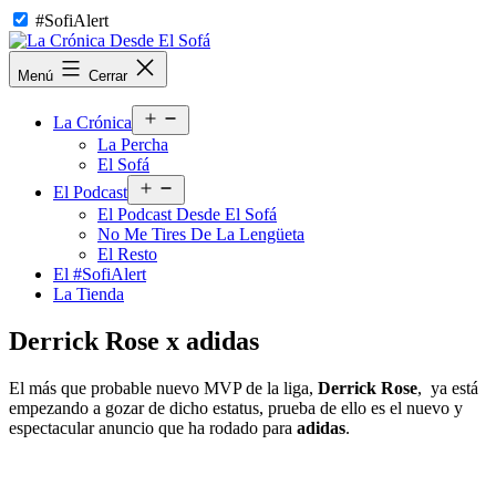
Saltar
#SofiAlert
al
contenido
La
Menú
Cerrar
Crónica
Desde
Abrir
El
La Crónica
el
Sofá
La Percha
menú
El Sofá
Abrir
El Podcast
el
El Podcast Desde El Sofá
menú
No Me Tires De La Lengüeta
El Resto
El #SofiAlert
La Tienda
Derrick Rose x adidas
El más que probable nuevo MVP de la liga,
Derrick Rose
, ya está
empezando a gozar de dicho estatus, prueba de ello es el nuevo y
espectacular anuncio que ha rodado para
adidas
.