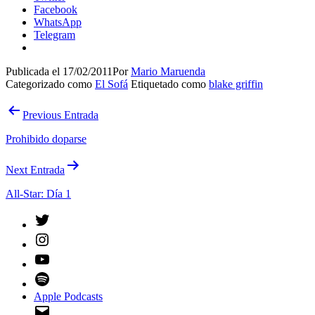
Facebook
WhatsApp
Telegram
Publicada el
17/02/2011
Por
Mario Maruenda
Categorizado como
El Sofá
Etiquetado como
blake griffin
Navegación
Previous Entrada
de
Prohibido doparse
entradas
Next Entrada
All-Star: Día 1
Twitter
Instagram
YouTube
Spotify
Apple Podcasts
Email