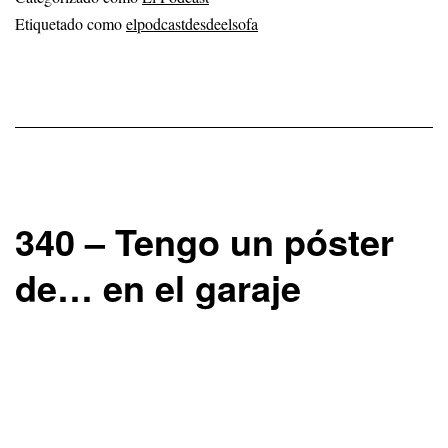
El
Etiquetado como
elpodcastdesdeelsofa
Resto
340 – Tengo un póster
de… en el garaje