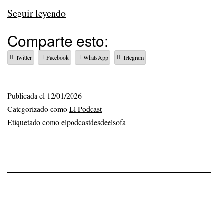
337
Seguir leyendo
–
Comparte esto:
Una
Twitter
Facebook
WhatsApp
Telegram
tarde
de
domingo
Publicada el
12/01/2026
Categorizado como
El Podcast
Etiquetado como
elpodcastdesdeelsofa