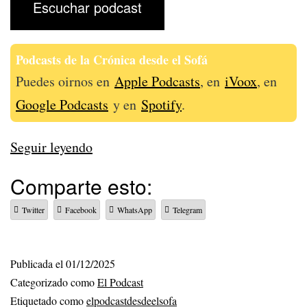
Escuchar podcast
Podcasts de la Crónica desde el Sofá
Puedes oirnos en
Apple Podcasts
, en
iVoox
, en
Google Podcasts
y en
Spotify
.
334
Seguir leyendo
–
Comparte esto:
16
Twitter
Facebook
WhatsApp
Telegram
sobre
20
Publicada el
01/12/2025
Categorizado como
El Podcast
Etiquetado como
elpodcastdesdeelsofa