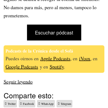
No damos para más, pero al menos, tampoco lo
prometemos.
Escuchar pódcast
Podcasts de la Crónica desde el Sofá
Puedes oirnos en
Apple Podcasts
, en
iVoox
, en
Google Podcasts
y en
Spotify
.
340
Seguir leyendo
–
Comparte esto:
Tengo
Twitter
Facebook
WhatsApp
Telegram
un