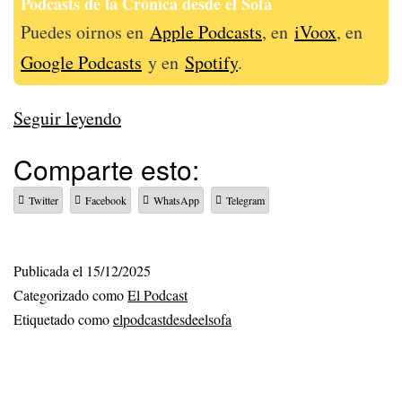
Podcasts de la Crónica desde el Sofá
Puedes oirnos en
Apple Podcasts
, en
iVoox
, en
Google Podcasts
y en
Spotify
.
335
Seguir leyendo
–
Comparte esto:
#LaCopaMola
Twitter
Facebook
WhatsApp
Telegram
Publicada el
15/12/2025
Categorizado como
El Podcast
Etiquetado como
elpodcastdesdeelsofa