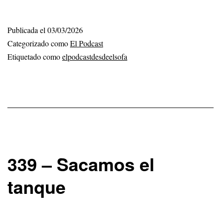
póster
de…
Publicada el
03/03/2026
Categorizado como
El Podcast
en
Etiquetado como
elpodcastdesdeelsofa
el
garaje
339 – Sacamos el
tanque