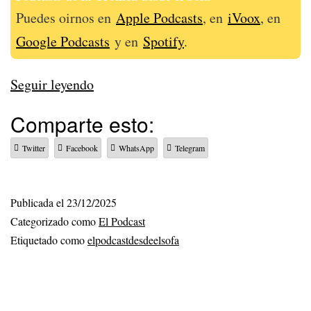
Puedes oirnos en
Apple Podcasts
, en
iVoox
, en
Google Podcasts
y en
Spotify
.
336
Seguir leyendo
–
Comparte esto:
Vuelve,
Twitter
Facebook
WhatsApp
Telegram
a
casa
vuelve
Publicada el
23/12/2025
Categorizado como
El Podcast
Etiquetado como
elpodcastdesdeelsofa