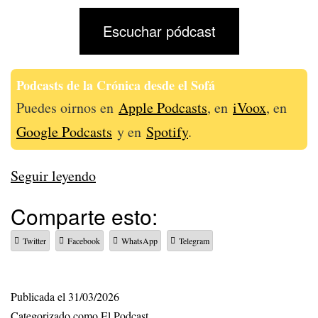
Escuchar pódcast
Podcasts de la Crónica desde el Sofá
Puedes oirnos en
Apple Podcasts
, en
iVoox
, en
Google Podcasts
y en
Spotify
.
341
Seguir leyendo
–
Comparte esto:
Hay
Twitter
Facebook
WhatsApp
Telegram
nuevo
podcast
de
Publicada el
31/03/2026
Categorizado como
El Podcast