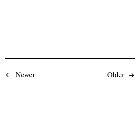
Paginación
Newer
Older
de
entradas