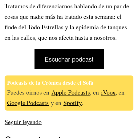
Tratamos de diferenciarnos hablando de un par de
cosas que nadie más ha tratado esta semana: el
finde del Todo Estrellas y la epidemia de tanques
en las calles, que nos afecta hasta a nosotros.
Escuchar podcast
Podcasts de la Crónica desde el Sofá
Puedes oirnos en
Apple Podcasts
, en
iVoox
, en
Google Podcasts
y en
Spotify
.
339
Seguir leyendo
–