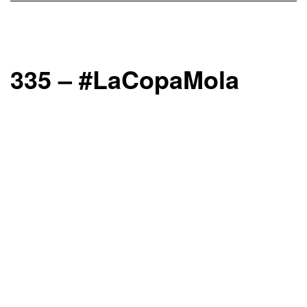
335 – #LaCopaMola