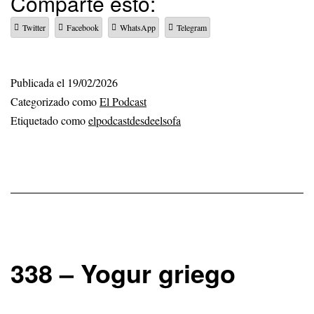
Comparte esto:
Sacamos
Twitter
Facebook
WhatsApp
Telegram
el
tanque
Publicada el
19/02/2026
Categorizado como
El Podcast
Etiquetado como
elpodcastdesdeelsofa
338 – Yogur griego