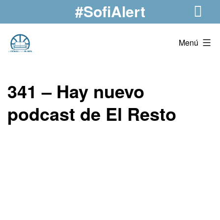
#SofiAlert
Saltar
al
La
contenido
Menú
Crónica
341 – Hay nuevo
Desde
podcast de El Resto
El
Sofá